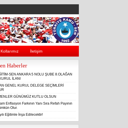
Kollarımız
İletişim
en Haberler
ĞİTİM-SEN ANKARA 5 NOLU ŞUBE 8.OLAĞAN
KURUL İLANI
ĞAN GENEL KURUL DELEGE SEÇİMLERİ
UR
ENLER GÜNÜMÜZ KUTLU OLSUN
am Enflasyon Farkının Yanı Sıra Refah Payının
Mümkün Olur.
ılı Eğitimle İnşa Edilecektir!