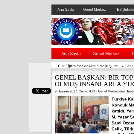
Ana Sayfa
Genel Merkez
TES Şubele
Ana Sayfa
Genel Merkez
T
Türk Eğitim-Sen Ankara 5 No.lu Şube
»
Genel
GENEL BAŞKAN: BİR TOP
OLMUŞ İNSANLARLA YÜ
9 Haziran 2017, Cuma, 4:24 |
Genel Merkez'den Haber
Türkiye Ka
Koncuk Mal
katıldı. Y
M. Yaşar Şa
Sami Özdem
Çelik, Tür