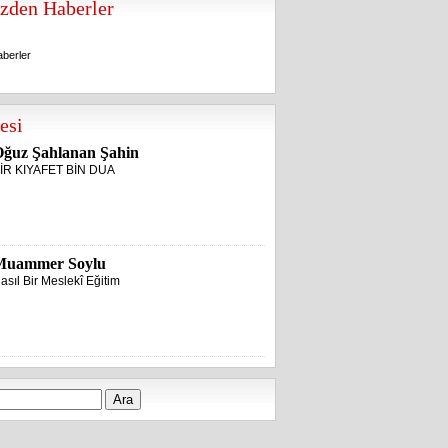
zden Haberler
berler
berler
esi
ğuz Şahlanan Şahin
İR KIYAFET BİN DUA
Muammer Soylu
asıl Bir Meslekî Eğitim