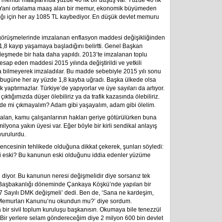
 memur maaşlarında yüzde 40’lık bir düşüş var. Yüzde 40’lık
r. Yani ortalama maaş alan bir memur, ekonomik büyümeden
ğı için her ay 1085 TL kaybediyor. En düşük devlet memuru
örüşmelerinde imzalanan enflasyon maddesi değişikliğinden
e 1,8 kayıp yaşamaya başladığını belirtti. Genel Başkan
zleşmede bir hata daha yapıldı. 2013’te imzalanan toplu
sap eden maddesi 2015 yılında değiştirildi ve yetkili
a bilmeyerek imzaladılar. Bu madde sebebiyle 2015 yılı sonu
en bugüne her ay yüzde 1,8 kayba uğradı. Başka ülkede olsa
yaptırmazlar. Türkiye’de yapıyorlar ve üye sayıları da artıyor.
tığımızda düşer ölebiliriz ya da trafik kazasında ölebiliriz.
de mi çıkmayalım? Adam gibi yaşayalım, adam gibi ölelim.
lan, kamu çalışanlarının hakları geriye götürülürken buna
yona yakın üyesi var. Eğer böyle bir kirli sendikal anlayış
vurulurdu.
ncesinin tehlikede olduğuna dikkat çekerek, şunları söyledi:
esi eski? Bu kanunun eski olduğunu iddia edenler yüzüme
’ diyor. Bu kanunun neresi değişmelidir diye sorsanız tek
Başbakanlığı döneminde Çankaya Köşkü’nde yapılan bir
657 Sayılı DMK değişmeli’ dedi. Ben de, ‘Sana ne kardeşim,
et Memurları Kanunu’nu okundun mu?’ diye sordum.
bir sivil toplum kuruluşu başkanısın. Okumaya bile tenezzül
Bir yerlere selam göndereceğim diye 2 milyon 600 bin devlet