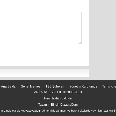
Ana Sayfa
Genel Merkez
TES Şubeleri
Yönetim Kurulumuz
Temsilcil
ANKARATES5.ORG © 2008-2013
Tüm Hakları Saklıdır.
Tasarım:
BilisimDizayn.Com
rin izinsiz olarak kopyala/yapıştır yöntemiyle alınması ve başka sitelerde yayınlanması için Ş