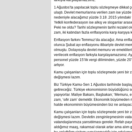
farkıyla karşılayamazsınız.
1 Ağustos’ta yapılacak toplu sözleşmeye dikkat 
ulaştı. Devlet memurlarına verilen zam ise yüzde
nedeniyle alacağımız yüzde 3.18 .2015 yılındaki
Yetkili konfederasyon ise alkış ve sloganlar arasın
Peki ne oldu? Tarihi sözleşmenin tarihi rezalet 
zam, iki katından fazla enflasyonla karşı karşıya k
Enflasyon farkını Temmuz’da alacağız. Ama enfla
olunca Şubat ayı enflasyonu itibariyle devlet mem
olmuştu. Dolayısıyla devlet memuru ve emekliler
verilecek enflasyon farkıyla karşılayamazsınız. 
personel yüzde 15’lik vergi diliminden, yüzde 20’l
artıyor.
Kamu çalışanları için toplu sözleşmede yeni bir
değişmesi lazım.
Biz Türkiye Kamu-Sen 1 Ağustos tarihinde başlay
getireceğiz. Türkiye ekonomisinin büyüdüğünü s
yapıyorlar. Maliye Bakanı, Başbakan; ‘Memuru, e
zam, ‘sıfır zam’ demektir. Ekonomik büyümeden me
halde ekonominin büyümesinden biz ne anlayac
Kamu çalışanları için toplu sözleşmede yeni bir
değişmesi lazım. Devletin zenginleşmesinin vat
vatandaşlarımıza yansıtılması gerekir. Refah pay
aldığımız maaş, rakamsal olarak artar ama alım g