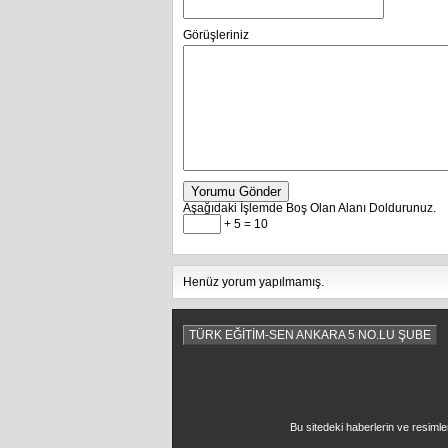
Görüşleriniz
Yorumu Gönder
Aşağıdaki İşlemde Boş Olan Alanı Doldurunuz.
+ 5 = 10
Henüz yorum yapılmamış.
TÜRK EĞİTİM-SEN ANKARA 5 NO.LU ŞUBE
Bu sitedeki haberlerin ve resimle