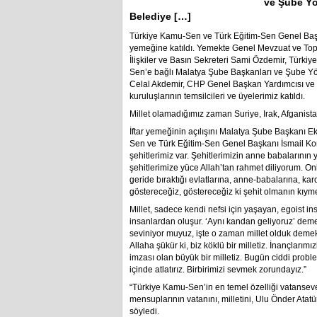
ve Şube Yön
Belediye […]
Türkiye Kamu-Sen ve Türk Eğitim-Sen Genel Başk
yemeğine katıldı. Yemekte Genel Mevzuat ve To
İlişkiler ve Basın Sekreteri Sami Özdemir, Türki
Sen’e bağlı Malatya Şube Başkanları ve Şube Yön
Celal Akdemir, CHP Genel Başkan Yardımcısı ve Mal
kuruluşlarının temsilcileri ve üyelerimiz katıldı.
Millet olamadığımız zaman Suriye, Irak, Afganistan 
İftar yemeğinin açılışını Malatya Şube Başkanı 
Sen ve Türk Eğitim-Sen Genel Başkanı İsmail Kon
şehitlerimiz var. Şehitlerimizin anne babalarının 
şehitlerimize yüce Allah’tan rahmet diliyorum. O
geride bıraktığı evlatlarına, anne-babalarına, kar
göstereceğiz, göstereceğiz ki şehit olmanın kıym
Millet, sadece kendi nefsi için yaşayan, egoist ins
insanlardan oluşur. ‘Aynı kandan geliyoruz’ deme
seviniyor muyuz, işte o zaman millet olduk demekt
Allaha şükür ki, biz köklü bir milletiz. İnançlarımız
imzası olan büyük bir milletiz. Bugün ciddi proble
içinde atlatırız. Birbirimizi sevmek zorundayız.”
“Türkiye Kamu-Sen’in en temel özelliği vatanse
mensuplarının vatanını, milletini, Ulu Önder At
söyledi.