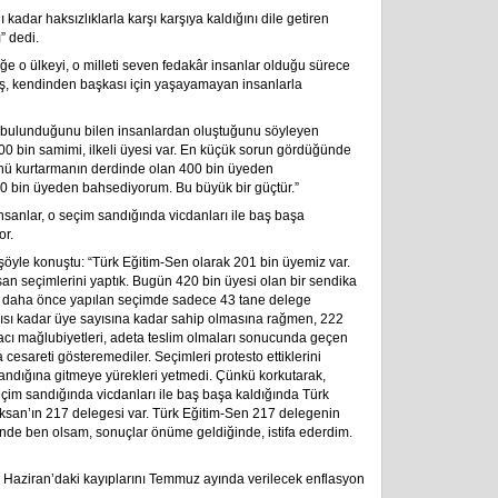
adar haksızlıklarla karşı karşıya kaldığını dile getiren
” dedi.
ğe o ülkeyi, o milleti seven fedakâr insanlar olduğu sürece
lmuş, kendinden başkası için yaşayamayan insanlarla
bulunduğunu bilen insanlardan oluştuğunu söyleyen
00 bin samimi, ilkeli üyesi var. En küçük sorun gördüğünde
ü kurtarmanın derdinde olan 400 bin üyeden
400 bin üyeden bahsediyorum. Bu büyük bir güçtür.”
insanlar, o seçim sandığında vicdanları ile baş başa
or.
 şöyle konuştu: “Türk Eğitim-Sen olarak 201 bin üyemiz var.
san seçimlerini yaptık. Bugün 420 bin üyesi olan bir sendika
ü daha önce yapılan seçimde sadece 43 tane delege
yarısı kadar üye sayısına kadar sahip olmasına rağmen, 222
acı mağlubiyetleri, adeta teslim olmaları sonucunda geçen
cesareti gösteremediler. Seçimleri protesto ettiklerini
sandığına gitmeye yürekleri yetmedi. Çünkü korkutarak,
seçim sandığında vicdanları ile baş başa kaldığında Türk
lksan’ın 217 delegesi var. Türk Eğitim-Sen 217 delegenin
inde ben olsam, sonuçlar önüme geldiğinde, istifa ederdim.
 Haziran’daki kayıplarını Temmuz ayında verilecek enflasyon