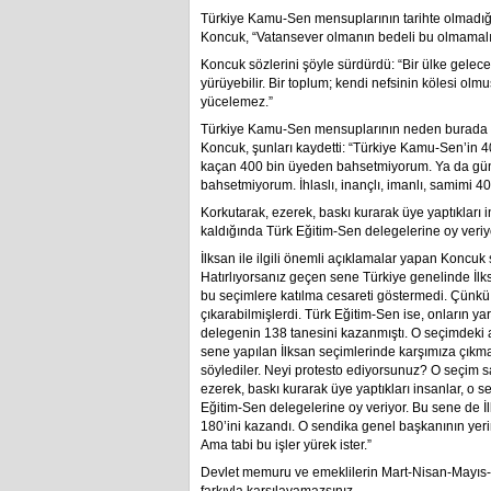
Türkiye Kamu-Sen mensuplarının tarihte olmadığı k
Koncuk, “Vatansever olmanın bedeli bu olmamalı
Koncuk sözlerini şöyle sürdürdü: “Bir ülke gelece
yürüyebilir. Bir toplum; kendi nefsinin kölesi o
yücelemez.”
Türkiye Kamu-Sen mensuplarının neden burada 
Koncuk, şunları kaydetti: “Türkiye Kamu-Sen’in 4
kaçan 400 bin üyeden bahsetmiyorum. Ya da gün
bahsetmiyorum. İhlaslı, inançlı, imanlı, samimi 
Korkutarak, ezerek, baskı kurarak üye yaptıkları 
kaldığında Türk Eğitim-Sen delegelerine oy veriy
İlksan ile ilgili önemli açıklamalar yapan Koncuk
Hatırlıyorsanız geçen sene Türkiye genelinde İlk
bu seçimlere katılma cesareti göstermedi. Çünk
çıkarabilmişlerdi. Türk Eğitim-Sen ise, onların 
delegenin 138 tanesini kazanmıştı. O seçimdeki 
sene yapılan İlksan seçimlerinde karşımıza çıkma 
söylediler. Neyi protesto ediyorsunuz? O seçim 
ezerek, baskı kurarak üye yaptıkları insanlar, o 
Eğitim-Sen delegelerine oy veriyor. Bu sene de İ
180’ini kazandı. O sendika genel başkanının yer
Ama tabi bu işler yürek ister.”
Devlet memuru ve emeklilerin Mart-Nisan-Mayıs-