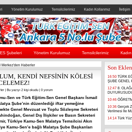
ri
Yönetim Kurulumuz
Temsilcilerimiz
Kadın Kollarımız
İletişim
Header yanı reklam alanı
ES Şubeleri
Yönetim Kurulumuz
Temsilcilerimiz
Kadın 
 Merkez'den Haberler
Son Eklen
LUM, KENDİ NEFSİNİN KÖLESİ
16:50
TÜRK E
CELEMEZ!
ŞUBE GENEL 
12:47
8. OLA
ler
| Bu yazıyı 2 kişi okudu |
0 yorum
DUYURUSUD
mu-Sen ve Türk Eğitim-Sen Genel Başkanı İsmail
10:46
ÖĞRETM
atya Şube’nin düzenlediği iftar yemeğine
10:36
Gerçek Z
emekte Genel Mevzuat ve Toplu Sözleşme Sekreteri
Verilmesi İle 
hindoğan, Genel Dış İlişkiler ve Basın Sekreteri
14:14
Türk Yüzy
ir, Türkiye Kamu-Sen Malatya Temsilcisi Akın
kiye Kamu-Sen’e bağlı Malatya Şube Başkanları