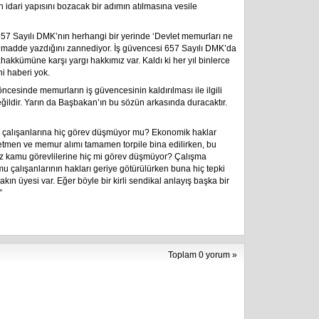
n idari yapısını bozacak bir adımın atılmasına vesile
7 Sayılı DMK’nın herhangi bir yerinde ‘Devlet memurları ne
r madde yazdığını zannediyor. İş güvencesi 657 Sayılı DMK’da
ahakkümüne karşı yargı hakkımız var. Kaldı ki her yıl binlerce
i haberi yok.
cesinde memurların iş güvencesinin kaldırılması ile ilgili
ildir. Yarın da Başbakan’ın bu sözün arkasında duracaktır.
çalışanlarına hiç görev düşmüyor mu? Ekonomik haklar
ğretmen ve memur alımı tamamen torpile bina edilirken, bu
miz kamu görevlilerine hiç mi görev düşmüyor? Çalışma
 çalışanlarının hakları geriye götürülürken buna hiç tepki
n üyesi var. Eğer böyle bir kirli sendikal anlayış başka bir
”
Toplam 0 yorum »