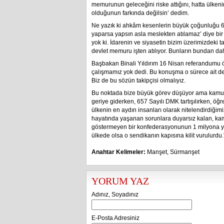
memurunun geleceğini riske attığını, hatta ülkeni
olduğunun farkında değilsin’ dedim.
Ne yazık ki ahkâm kesenlerin büyük çoğunluğu 65
yaparsa yapsın asla meslekten atılamaz’ diye bi
yok ki. İdarenin ve siyasetin bizim üzerimizdeki t
devlet memuru işten atılıyor. Bunların bundan dah
Başbakan Binali Yıldırım 16 Nisan referandumu ön
çalışmamız yok dedi. Bu konuşma o sürece ait değ
Biz de bu sözün takipçisi olmalıyız.
Bu noktada bize büyük görev düşüyor ama kamu 
geriye giderken, 657 Sayılı DMK tartışılırken, ö
ülkenin en aydın insanları olarak nitelendirdiği
hayatında yaşanan sorunlara duyarsız kalan, kamu
göstermeyen bir konfederasyonunun 1 milyona yakı
ülkede olsa o sendikanın kapısına kilit vurulurdu.
Anahtar Kelimeler:
Manşet
,
Sürmanşet
YORUM YAZ
Adınız, Soyadınız
E-Posta Adresiniz