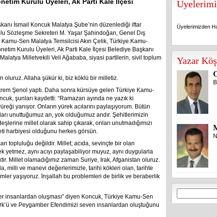
etim Kurulu Üyeleri, Ak Parti Kale İlçesi
Üyelerimi
anı İsmail Koncuk Malatya Şube’nin düzenlediği iftar
Üyelerimizden Ha
plu Sözleşme Sekreteri M. Yaşar Şahindoğan, Genel Dış
ye Kamu-Sen Malatya Temsilcisi Akın Çelik, Türkiye Kamu-
etim Kurulu Üyeleri, Ak Parti Kale İlçesi Belediye Başkanı
Üyelerimizden Ha
atya Milletvekili Veli Ağababa, siyasi partilerin, sivil toplum
Yazar Köş
O
oluruz. Allaha şükür ki, biz köklü bir milletiz.
B
Ekrem Şenol yaptı. Daha sonra kürsüye gelen Türkiye Kamu-
cuk, şunları kaydetti: “Ramazan ayında ne yazık ki
yüreği yanıyor. Onların yürek acılarını paylaşıyorum. Bütün
nları unuttuğumuz an, yok olduğumuz andır. Şehitlerimizin
deşlerine millet olarak sahip çıkarak, onları unutmadığımızı
eti harbiyesi olduğunu herkes görsün.
N
an topluluğu değildir. Millet; acıda, sevinçte bir olan
k yetmez, aynı acıyı paylaşabiliyor muyuz, aynı duygularla
ir. Millet olamadığımız zaman Suriye, Irak, Afganistan oluruz.
la, milli ve manevi değerlerimizle, tarihi kökleri olan, tarihte
mler yaşıyoruz. İnşallah bu problemleri de birlik ve beraberlik
Arama:
ver insanlardan oluşması” diyen Koncuk, Türkiye Kamu-Sen
atürk’ü ve Peygamber Efendimizi seven insanlardan oluştuğunu