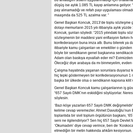
bu anlattığım sistem uygulanmadığı için ortalama
düşüş ise aylık 1.085 TL kayıp anlamına geliyo
pay alınamadığı ve refah payı uygulaması olmadı
maaşında da 525 TL azalma var. ”
Genel Başkan Koncuk, 2013’de toplu sözleşme g
dolayı memurların 2015 yılı itibarıyla aylık yüzd
Koncuk, şunları söyledi: “2015 yılındaki toplu sö
sözleşmenin bir maddesi yani enflasyon farkını he
konfederasyon buna imza attı. Bunu bilerek ya d
itibariyle kamu çalışanları ve emekliler o günd
böyle bir sendikanın genel başkanına sendikacılık 
Adam olan baskıya eyvallah eder mi? Evimizden çık
Öleceğiz diye arabaya da mı binmeyelim, evden 
Çalışma hayatında yaşanan sorunlara duyarsız ka
hiç tepki göstermeyen bir konfederasyonunun 1 mil
başka bir ülkede olsa o sendikanın kapısına kilit 
Genel Başkan Koncuk kamu çalışanlarının iş güve
“657 Sayılı DMK’nın eskidiğini söylüyorlar. Ner
söylesin.
‘Bazı köşe yazarları 657 Sayılı DMK değişmelidir
kelime cevap veremezler. Ahmet Davutoğlu’nun 
toplantıda bir sivil toplum örgütünün başkanı, ‘
seni ne ilgilendiriyor? Sen hiç 657 Sayılı Devl
‘Okumadım’ diye cevap verince, ben de ‘Koskoca 
etmediğin bir metin hakkında ahkâm kesiyorsun. 