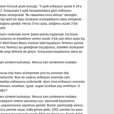
çeken Koncuk şöyle konuştu: “5 aylık enflasyon yüzde 6.18’e
 3. Dolayısıyla 5 aylık hesaplamalara göre enflasyon
 toplu sözleşmede “Bu rakamlara imza atılmaz” demiştim.
da tarihi bir toplu sözleşme imzaladıklarını iddia etmişlerdi.
olduğunu gördük. Henüz 5’inci ayda, aldığımız yüzde 3’lük
aldı.
syon nedeniyle erime Şubat ayında başlamıştı, hal böyle
urlarına ve emeklilere verilen yüzde 3’lük zam ikinci ayda tuş
in Mart-Nisan-Mayıs-Haziran’daki kayıplarını Temmuz ayında
Ayrıca Temmuz ayı geldiğinde birçoğumuz, özellikle sözleşmeli
ik vergi dilimine de giriyor. Dolayısıyla kayıplarımız daha da
 zam yöntemi bulmalıyız. Mevcut zam yönteminin mutlaka
acak olan toplu sözleşmede yine bu sorunları dile
öylüyorlar. Bize de sadece enflasyon oranında zam
mekliyi enflasyona ezdirmedik’ diyor. Ama enflasyon oranında
mura, emekliye, işçiye, asgari ücretliye pay verilmiyor. O
ağız?
 zam yöntemi bulmalıyız. Mevcut zam yönteminin mutlaka
andaşların cebine yansıması için, ekonomik büyümenin
ı uygulamasının yapılması gerekir. Bunlar yapılmadığı sürece,
ücü yerinde sayar, hatta geriye gider. 2002 yılından bu yana