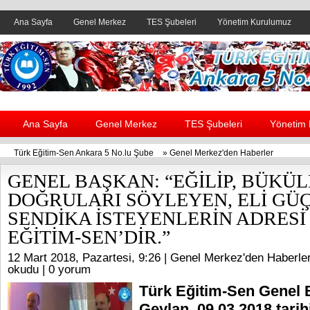
Ana Sayfa
Genel Merkez
TES Şubeleri
Yönetim Kurulumuz
Header yanı reklam alanı
Ana Sayfa
Genel Merkez
TES Şubeleri
Yönetim
Türk Eğitim-Sen Ankara 5 No.lu Şube
»
Genel Merkez'den Haberler
GENEL BAŞKAN: “EĞİLİP, BÜKÜ
DOĞRULARI SÖYLEYEN, ELİ GÜÇ
SENDİKA İSTEYENLERİN ADRESİ
EĞİTİM-SEN’DİR.”
12 Mart 2018, Pazartesi, 9:26 |
Genel Merkez'den Haberle
okudu |
0 yorum
Türk Eğitim-Sen Genel 
Geylan, 09.03.2018 tari