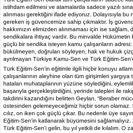
istihdam edilmesi ve atamalarda sadece yazılı sın
alınması gerektiğini ifade ediyoruz. Dolayısıyla bu
gereken iş güvencemize sahip çıkmaktır. İş güvenc
hakkımızın elimizden alınmaması için ise sağlam, d
sendikalara ihtiyaç vardır. Bu minvalde Hükümetin k
güçlü bir sendika isteyen kamu çalışanların adresi; 
bükülmeyen, doğruları söyleyen, hak ve hukuk çiz
ayrılmayan Türkiye Kamu-Sen ve Türk Eğitim-Sen’di
Türk Eğitim-Sen’in eğitimle ilgili hiçbir konuyu atlam
çalışanlarının aleyhine olan tüm girişimleri yargıya 
hataları muhataplarının yüzüne söylediğini, eylemlili
başarıyla gerçekleştirdiğini, yerinde talepleri ile raki
takdirini kazandığını belirten Geylan, “Beraber mü
üstesinden gelemeyeceğimiz hiçbir sorun olamaz. S
cılız, on iken çok güçlü çıkar. Bu nedenle üye sayım
Eğitim-Sen’in katlanarak büyümesini sağlamalıyız. Z
Türk Eğitim-Sen’i gelin, bu yıl yetkili de kılalım. O