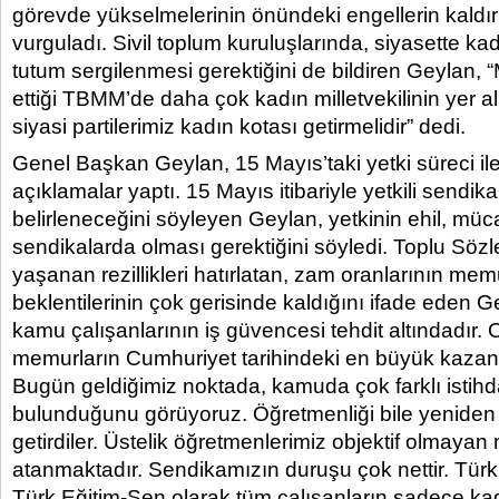
görevde yükselmelerinin önündeki engellerin kaldı
vurguladı. Sivil toplum kuruluşlarında, siyasette ka
tutum sergilenmesi gerektiğini de bildiren Geylan, “Mi
ettiği TBMM’de daha çok kadın milletvekilinin yer a
siyasi partilerimiz kadın kotası getirmelidir” dedi.
Genel Başkan Geylan, 15 Mayıs’taki yetki süreci ile 
açıklamalar yaptı. 15 Mayıs itibariyle yetkili sendika
belirleneceğini söyleyen Geylan, yetkinin ehil, mücad
sendikalarda olması gerektiğini söyledi. Toplu S
yaşanan rezillikleri hatırlatan, zam oranlarının mem
beklentilerinin çok gerisinde kaldığını ifade eden G
kamu çalışanlarının iş güvencesi tehdit altındadır.
memurların Cumhuriyet tarihindeki en büyük kazanım
Bugün geldiğimiz noktada, kamuda çok farklı istihda
bulunduğunu görüyoruz. Öğretmenliği bile yeniden
getirdiler. Üstelik öğretmenlerimiz objektif olmaya
atanmaktadır. Sendikamızın duruşu çok nettir. Tü
Türk Eğitim-Sen olarak tüm çalışanların sadece kad