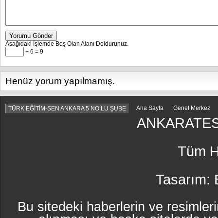
Yorumu Gönder
Aşağıdaki İşlemde Boş Olan Alanı Doldurunuz.
+ 6 = 9
Henüz yorum yapılmamış.
Ana Sayfa
Genel Merkez
TÜRK EĞİTİM-SEN ANKARA 5 NO.LU ŞUBE
ANKARATES
Tüm Ha
Tasarım:
Bu sitedeki haberlerin ve resimleri