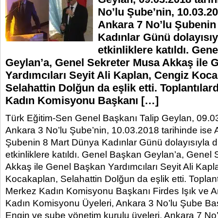
No’lu Şube’nin, 10.03.20
Ankara 7 No’lu Şubenin
Kadınlar Günü dolayısıy
etkinliklere katıldı. Ge
Geylan’a, Genel Sekreter Musa Akkaş ile 
Yardımcıları Seyit Ali Kaplan, Cengiz Koc
Selahattin Dolğun da eşlik etti. Toplantıla
Kadın Komisyonu Başkanı […]
Türk Eğitim-Sen Genel Başkanı Talip Geylan, 09.03
Ankara 3 No’lu Şube’nin, 10.03.2018 tarihinde ise 
Şubenin 8 Mart Dünya Kadınlar Günü dolayısıyla d
etkinliklere katıldı. Genel Başkan Geylan’a, Genel
Akkaş ile Genel Başkan Yardımcıları Seyit Ali Kapl
Kocakaplan, Selahattin Dolğun da eşlik etti. Toplan
Merkez Kadın Komisyonu Başkanı Firdes Işık ve A
Kadın Komisyonu Üyeleri, Ankara 3 No’lu Şube Baş
Engin ve şube yönetim kurulu üyeleri, Ankara 7 N