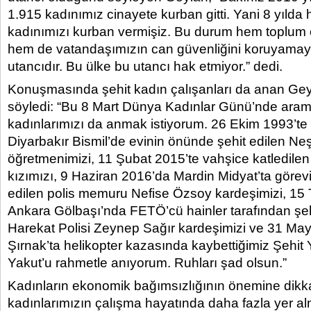
1.915 kadınımız cinayete kurban gitti. Yani 8 yılda 
kadınımızı kurban vermişiz. Bu durum hem toplum 
hem de vatandaşımızın can güvenliğini koruyamay
utancıdır. Bu ülke bu utancı hak etmiyor.” dedi.
Konuşmasında şehit kadın çalışanları da anan Gey
söyledi: “Bu 8 Mart Dünya Kadınlar Günü’nde ara
kadınlarımızı da anmak istiyorum. 26 Ekim 1993’te P
Diyarbakır Bismil’de evinin önünde şehit edilen Ne
öğretmenimizi, 11 Şubat 2015’te vahşice katledil
kızımızı, 9 Haziran 2016’da Mardin Midyat’ta görev
edilen polis memuru Nefise Özsoy kardeşimizi, 1
Ankara Gölbaşı’nda FETÖ’cü hainler tarafından şeh
Harekat Polisi Zeynep Sağır kardeşimizi ve 31 Ma
Şırnak’ta helikopter kazasında kaybettiğimiz Şehit
Yakut’u rahmetle anıyorum. Ruhları şad olsun.”
Kadınların ekonomik bağımsızlığının önemine dikk
kadınlarımızın çalışma hayatında daha fazla yer al