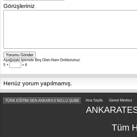
Görüşleriniz
Yorumu Gönder
Aşağıdaki İşlemde Boş Olan Alanı Doldurunuz.
5 +
= 6
Henüz yorum yapılmamış.
Ana Sayfa
Genel Merkez
TÜRK EĞİTİM-SEN ANKARA 5 NO.LU ŞUBE
ANKARATES
Tüm Ha