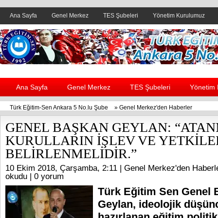
Ana Sayfa
Genel Merkez
TES Şubeleri
Yönetim Kurulumuz
Header yanı reklam alanı
Ana Sayfa
Genel Merkez
TES Şubeleri
Yönetim
Türk Eğitim-Sen Ankara 5 No.lu Şube
»
Genel Merkez'den Haberler
GENEL BAŞKAN GEYLAN: “ATAN
KURULLARIN İŞLEV VE YETKİLER
BELİRLENMELİDİR.”
10 Ekim 2018, Çarşamba, 2:11 |
Genel Merkez'den Haberl
okudu |
0 yorum
Türk Eğitim Sen Genel B
Geylan, ideolojik düşünc
hazırlanan eğitim politik