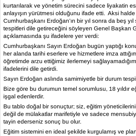
kurtarılarak ve yönetim sürecini sadece liyakatin es
anlayışın yürütmesi olduğunu ifade etti. Aksi hald
Cumhurbaşkanı Erdoğan’ın bir yıl sonra da beş yıl
tespitleri dile getireceğini söyleyen Genel Başkan 
açıklamasında şu ifadelere yer verdi:
Cumhurbaşkanı Sayın Erdoğan bugün yaptığı konu
her alanda tarihi eserlere ve hizmetlere imza attığı
öğretimde arzu ettiğimiz ilerlemeyi sağlayamadığı
ifadelerini dile getirdi.
Sayın Erdoğan aslında samimiyetle bir durum tespit
Bize göre bu durumun temel sorumlusu, 18 yıldır eğ
işgal edenlerdir.
Bu tablo doğal bir sonuçtur; siz, eğitim yöneticilerin
değil de mülakatlar marifetiyle ve sadece mensubiy
tayin ederseniz sonuç bu olur.
Eğitim sistemini en ideal şekilde kurgulamış ve pla