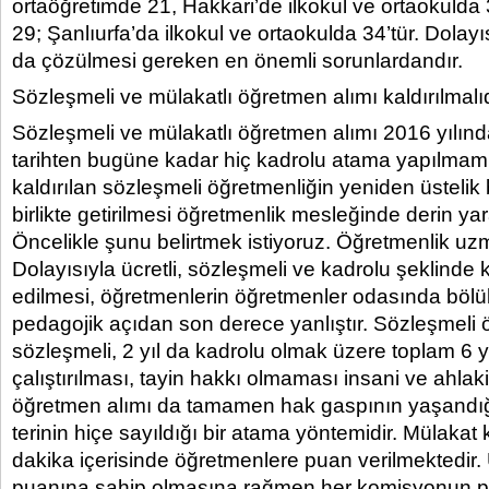
ortaöğretimde 21, Hakkari’de ilkokul ve ortaokulda
29; Şanlıurfa’da ilkokul ve ortaokulda 34’tür. Dolayıs
da çözülmesi gereken en önemli sorunlardandır.
Sözleşmeli ve mülakatlı öğretmen alımı kaldırılmalıd
Sözleşmeli ve mülakatlı öğretmen alımı 2016 yılında
tarihten bugüne kadar hiç kadrolu atama yapılmamış
kaldırılan sözleşmeli öğretmenliğin yeniden üstelik
birlikte getirilmesi öğretmenlik mesleğinde derin yar
Öncelikle şunu belirtmek istiyoruz. Öğretmenlik uzm
Dolayısıyla ücretli, sözleşmeli ve kadrolu şeklinde 
edilmesi, öğretmenlerin öğretmenler odasında bölü
pedagojik açıdan son derece yanlıştır. Sözleşmeli ö
sözleşmeli, 2 yıl da kadrolu olmak üzere toplam 6 yı
çalıştırılması, tayin hakkı olmaması insani ve ahlaki
öğretmen alımı da tamamen hak gaspının yaşandığ
terinin hiçe sayıldığı bir atama yöntemidir. Mülaka
dakika içerisinde öğretmenlere puan verilmektedir.
puanına sahip olmasına rağmen her komisyonun pua