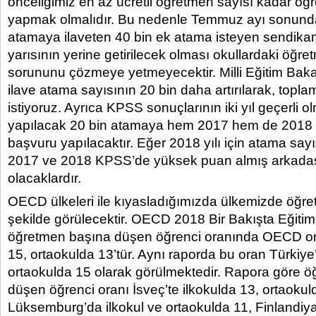
önceliğimiz en az ücretli öğretmen sayısı kadar ö
yapmak olmalıdır. Bu nedenle Temmuz ayı sonunda
atamaya ilaveten 40 bin ek atama isteyen sendikam
yarısının yerine getirilecek olması okullardaki öğre
sorununu çözmeye yetmeyecektir. Milli Eğitim Baka
ilave atama sayısının 20 bin daha artırılarak, topla
istiyoruz. Ayrıca KPSS sonuçlarının iki yıl geçerli 
yapılacak 20 bin atamaya hem 2017 hem de 2018 
başvuru yapılacaktır. Eğer 2018 yılı için atama sayıs
2017 ve 2018 KPSS’de yüksek puan almış arkada
olacaklardır.
OECD ülkeleri ile kıyasladığımızda ülkemizde öğret
şekilde görülecektir. OECD 2018 Bir Bakışta Eğiti
öğretmen başına düşen öğrenci oranında OECD ort
15, ortaokulda 13’tür. Aynı raporda bu oran Türkiye
ortaokulda 15 olarak görülmektedir. Rapora göre 
düşen öğrenci oranı İsveç’te ilkokulda 13, ortaokul
Lüksemburg’da ilkokul ve ortaokulda 11, Finlandiya