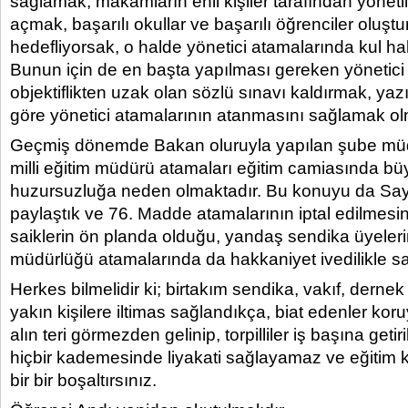
sağlamak, makamların ehil kişiler tarafından yönet
açmak, başarılı okullar ve başarılı öğrenciler oluşt
hedefliyorsak, o halde yönetici atamalarında kul ha
Bunun için de en başta yapılması gereken yönetici
objektiflikten uzak olan sözlü sınavı kaldırmak, yaz
göre yönetici atamalarının atanmasını sağlamak olm
Geçmiş dönemde Bakan oluruyla yapılan şube müdür
milli eğitim müdürü atamaları eğitim camiasında bü
huzursuzluğa neden olmaktadır. Bu konuyu da Sayı
paylaştık ve 76. Madde atamalarının iptal edilmesini
saiklerin ön planda olduğu, yandaş sendika üyelerin
müdürlüğü atamalarında da hakkaniyet ivedilikle sa
Herkes bilmelidir ki; birtakım sendika, vakıf, derne
yakın kişilere iltimas sağlandıkça, biat edenler kor
alın teri görmezden gelinip, torpilliler iş başına getir
hiçbir kademesinde liyakati sağlayamaz ve eğitim ku
bir bir boşaltırsınız.