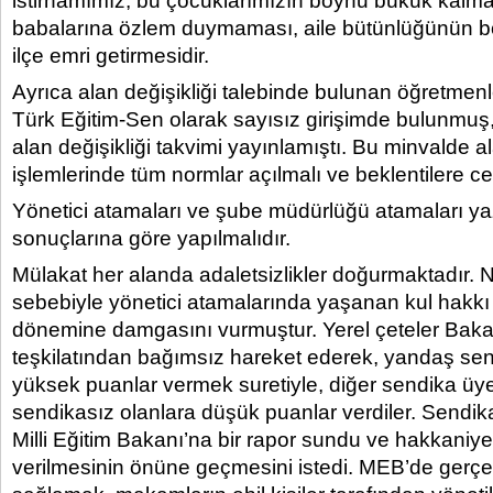
istirhamımız, bu çocuklarımızın boynu bükük kalm
babalarına özlem duymaması, aile bütünlüğünün bo
ilçe emri getirmesidir.
Ayrıca alan değişikliği talebinde bulunan öğretme
Türk Eğitim-Sen olarak sayısız girişimde bulunmu
alan değişikliği takvimi yayınlamıştı. Bu minvalde al
işlemlerinde tüm normlar açılmalı ve beklentilere ce
Yönetici atamaları ve şube müdürlüğü atamaları yaz
sonuçlarına göre yapılmalıdır.
Mülakat her alanda adaletsizlikler doğurmaktadır. 
sebebiyle yönetici atamalarında yaşanan kul hakkı
dönemine damgasını vurmuştur. Yerel çeteler Baka
teşkilatından bağımsız hareket ederek, yandaş sen
yüksek puanlar vermek suretiyle, diğer sendika üye
sendikasız olanlara düşük puanlar verdiler. Sendika
Milli Eğitim Bakanı’na bir rapor sundu ve hakkaniy
verilmesinin önüne geçmesini istedi. MEB’de gerçek