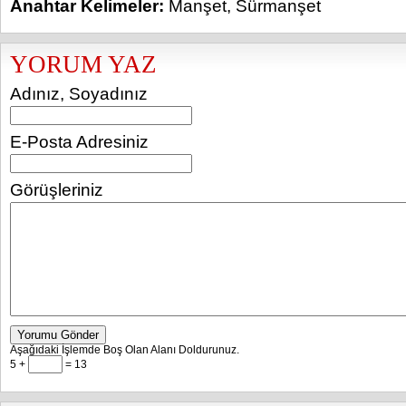
Anahtar Kelimeler:
Manşet
,
Sürmanşet
YORUM YAZ
Adınız, Soyadınız
E-Posta Adresiniz
Görüşleriniz
Yorumu Gönder
Aşağıdaki İşlemde Boş Olan Alanı Doldurunuz.
5 +
= 13