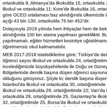
ortaokulda 9, Almanya’da ilkokulda 15, ortaokulda 13
ilkokul ve ortaokulda 11; Kore’de ilkokulda 16, orta
göre OCED ortalaması baz alındığında ülkemizde 
açığı 43 bin 130, ortaokulda 75 bin 452’dir.
Dolayısıyla 2019 yılında hem ihtiyaçlar hem de bek
alındığında 100 bin atama yapılması gerekliliktir. 
yapılmamalı, eğitim hizmetleri kesintiye uğratılmama
öğretmensiz okul kalmamalıdır.
MEB 2017-2018 istatistiklerine göre; Türkiye’de de
öğrenci sayısı ilkokul ve ortaokulda 24, ortaöğretimde 
incelediğimizde büyükşehirlerde ile Doğu ve Gün
Bölgelerinde derslik başına düşen öğrenci sayısın
olduğunu görüyoruz. Şöyle ki; derslik başına düşen
İstanbul’da ilkokul ve ortaokulda 30, ortaöğretimd
ilkokul ve ortaokulda 29, ortaöğretimde 22; Van’da 
ortaokulda 28, ortaöğretimde 25, Gaziantep’te ilkok
32, ortaöğretimde 25, Bursa’da ilkokul ve ortaokuld