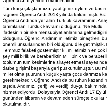
Öğrenci Andı yeniden okutulmalıdır.
Tüm karşı çıkışlarımıza, yaptığımız eylem ve basın
rağmen Öğrenci Andı 2013 yılında kaldırılmıştı. B
Öğrenci Andında yer alan Türklük kavramının, An
tanımlanan Türklük kavramı olduğunu, “Ne Mutlu 
ifadesinin bir ırka mensubiyet anlamına gelmediğini, 
olduğunu, Öğrenci Andının milletimizi birleştiren, b
önemli unsurlarından biri olduğunu dile getirmiştik.
Temmuz felaketi göstermiştir ki, milletimizin en çok
şey milli birlik ve beraberliktir. Milli birlik ve berabe
toplumun tüm kesimlerine sirayet etmesi sayesin
darbe girişimi başarıyla geri püskürtülmüştür. Bu mi
millet olma şuurunun küçük yaşta çocuklarımıza ka
gerekmektedir. Öğrenci Andı da bu ruhun kazandır
taşıdır. Andımız, içeriği ve verdiği duygu bakımın
hizmet ediyordu. Dolayısıyla Öğrenci Andı 17 Eylül
gününden itibaren ve devam eden süreçte okullar
okutulmalıdır.