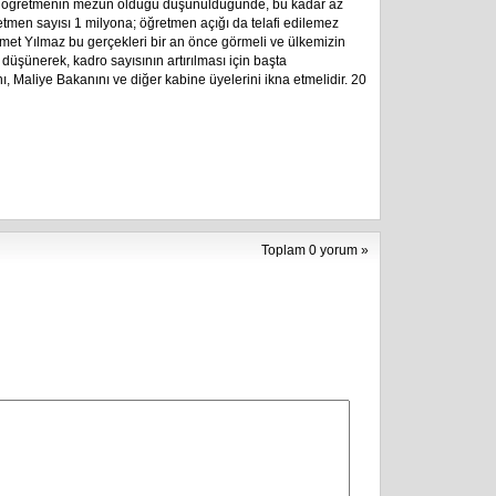
 bin öğretmenin mezun olduğu düşünüldüğünde, bu kadar az
etmen sayısı 1 milyona; öğretmen açığı da telafi edilemez
İsmet Yılmaz bu gerçekleri bir an önce görmeli ve ülkemizin
 düşünerek, kadro sayısının artırılması için başta
aliye Bakanını ve diğer kabine üyelerini ikna etmelidir. 20
Toplam 0 yorum »