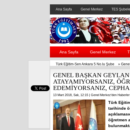
Ana Sayfa
Genel Merkez
TES Şubele
Ana Sayfa
Genel Merkez
T
Türk Eğitim-Sen Ankara 5 No.lu Şube
»
Genel
GENEL BAŞKAN GEYLAN:
ATAYAMIYORSANIZ, ÖĞR
EDEMİYORSANIZ, CEPHA
13 Mart 2018, Salı, 12:15 |
Genel Merkez'den Haberler
Türk Eğiti
tarihinde 
açıklaması
öğretmen a
bulunmakta