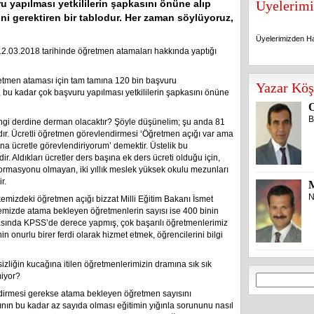
u yapılması yetkililerin şapkasını önüne alıp
Üyelerimi
i gerektiren bir tablodur. Her zaman söylüyoruz,
Üyelerimizden Ha
12.03.2018 tarihinde öğretmen atamaları hakkında yaptığı
Üyelerimizden Ha
etmen ataması için tam tamına 120 bin başvuru
Yazar Köş
bu kadar çok başvuru yapılması yetkililerin şapkasını önüne
O
B
ngi derdine derman olacaktır? Şöyle düşünelim; şu anda 81
dır. Ücretli öğretmen görevlendirmesi ‘Öğretmen açığı var ama
ına ücretle görevlendiriyorum’ demektir. Üstelik bu
. Aldıkları ücretler ders başına ek ders ücreti olduğu için,
formasyonu olmayan, iki yıllık meslek yüksek okulu mezunları
r.
N
kemizdeki öğretmen açığı bizzat Milli Eğitim Bakanı İsmet
kemizde atama bekleyen öğretmenlerin sayısı ise 400 binin
asında KPSS’de derece yapmış, çok başarılı öğretmenlerimiz
in onurlu birer ferdi olarak hizmet etmek, öğrencilerini bilgi
izliğin kucağına itilen öğretmenlerimizin dramına sık sık
miyor?
Arama:
ndirmesi gerekse atama bekleyen öğretmen sayısını
 bu kadar az sayıda olması eğitimin yığınla sorununu nasıl