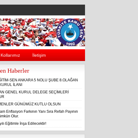
Kollarımız
İletişim
en Haberler
ĞİTİM-SEN ANKARA 5 NOLU ŞUBE 8.OLAĞAN
KURUL İLANI
ĞAN GENEL KURUL DELEGE SEÇİMLERİ
UR
ENLER GÜNÜMÜZ KUTLU OLSUN
am Enflasyon Farkının Yanı Sıra Refah Payının
Mümkün Olur.
ılı Eğitimle İnşa Edilecektir!