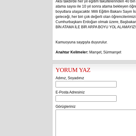
Aksi takdirde her yıl eğitim fakültelerinden 40
atama sayısı ile 10 yıl sonra atama bekleyen öğr
boyutlara ulaşacaktır. Milli Eğitim Bakanı Sayın 
geleceği, her biri çok değerli olan öğrencilerimizi
Cumhurbaşkanı Erdoğan olmak üzere, Başbakanı, M
BİN ATAMA İLE BİR ARPA BOYU YOL ALAMAYIZ!
Kamuoyuna saygıyla duyurulur.
Anahtar Kelimeler:
Manşet
,
Sürmanşet
YORUM YAZ
Adınız, Soyadınız
E-Posta Adresiniz
Görüşleriniz