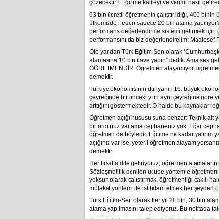
çözecektir? Eğitime kaliteyi ve verimi nasıl getir
63 bin ücretli öğretmenin çalıştırıldığı, 400 bin
ülkemizde neden sadece 20 bin atama yapılıyor?
performans değerlendirme sistemi getirmek için ç
performansını da biz değerlendirelim: Maalesef 
Öte yandan Türk Eğitim-Sen olarak ‘Cumhurbaşk
atamasına 10 bin ilave yapın” dedik. Ama ses gelm
ÖĞRETMENDİR. Öğretmen atayamıyor, öğretmen aç
demektir.
Türkiye ekonomisinin dünyanın 16. büyük ekonomis
çeyreğinde bir önceki yılın aynı çeyreğine göre yüz
arttığını göstermektedir. O halde bu kaynakları e
Öğretmen açığı hususu şuna benzer: Teknik alt yap
bir ordunuz var ama cephaneniz yok. Eğer cephanen
öğretmen de böyledir. Eğitime ne kadar yatırım y
açığınız var ise, yeterli öğretmen atayamıyorsan
demektir.
Her fırsatta dile getiriyoruz; öğretmen atamaları
Sözleşmelilik denilen ucube yöntemle öğretmenle
yoksun olarak çalıştırmak, öğretmenliği çakılı hal
mülakat yöntemi ile istihdam etmek her şeyden ö
Türk Eğitim-Sen olarak her yıl 20 bin, 30 bin ata
atama yapılmasını talep ediyoruz. Bu noktada tale