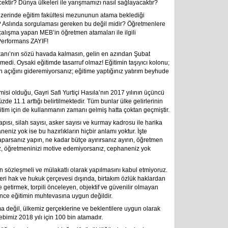
ecektir? Dünya ülkeleri ile yarışmamızı nasıl sağlayacaktır?
in üzerinde eğitim fakültesi mezununun atama beklediği
 Aslında sorgulaması gereken bu değil midir? Öğretmenlere
alışma yapan MEB’in öğretmen atamaları ile ilgili
Performans ZAYIF!
anı’nın sözü havada kalmasın, gelin en azından Şubat
edi. Oysaki eğitimde tasarruf olmaz! Eğitimin taşıyıcı kolonu;
ığını gideremiyorsanız; eğitime yaptığınız yatırım beyhude
i olduğu, Gayri Safi Yurtiçi Hasıla’nın 2017 yılının üçüncü
de 11.1 arttığı belirtilmektedir. Tüm bunlar ülke gelirlerinin
ğitim için de kullanmanın zamanı gelmiş hatta çoktan geçmiştir.
ısı, silah sayısı, asker sayısı ve kurmay kadrosu ile harika
iz yok ise bu hazırlıkların hiçbir anlamı yoktur. İşte
aparsanız yapın, ne kadar bütçe ayırırsanız ayırın, öğretmen
ız, öğretmeninizi motive edemiyorsanız, cephaneniz yok
nın sözleşmeli ve mülakatlı olarak yapılmasını kabul etmiyoruz.
ri hak ve hukuk çerçevesi dışında, birtakım özlük haklardan
e getirmek, torpili önceleyen, objektif ve güvenilir olmayan
nce eğitimin muhtevasına uygun değildir.
ma değil, ülkemiz gerçeklerine ve beklentilere uygun olarak
bimiz 2018 yılı için 100 bin atamadır.