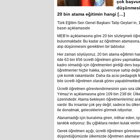
çok başvur
düşünmesin
20 bin atama eğitimin hangi […]
Türk Eğitim-Sen Genel Başkanı Talip Geylan’ın, 
basın açıklamasıdır.
MEB’in açıklamasına göre 20 bin sözleşmeli öğr
bulunmaktadır. Bu kadar az öğretmen atamasına, 
alıp düşünmesini gerektiren bir tablodur.
Her zaman söylüyoruz, 20 bin atama eğitimin ha
ilde 63 bin 656 ücretli öğretmen görev yapmakta
kadro olmadığı için öğretmenleri girdiği ders baş
öğretmenler hiçbir hakka, güvenceye sahip değildir
çok komik rakamlardır. Daha da acısı pedagojik 
bile ücretli öğretmen olarak görev yapabilmektedi
Ücretli öğretmen görevlendirmesinin yanı sıra ül
Yılmaz’ın açıklamasına göre 109 bin 238’dir. Ül
üzerindedir. Atama bekleyen öğretmenlerimiz ar
vardır. Bu insanlar çok şey değil; sadece bu ülken
ile donatmak, geleceklerini görmek istiyorlar.
Atanamadığı için bunalıma giren, intihar eden, işs
tanıklık ediyoruz. Bu çığlıklara neden kulak veril
Gerek öğretmen açığı, ücretli öğretmen görevle
düşündüğümüzde ülkemizde öğretmen atamalarının