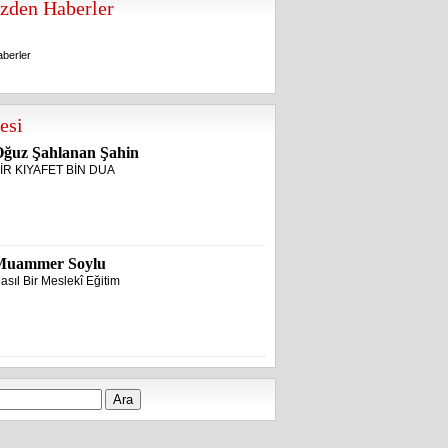
zden Haberler
berler
berler
esi
ğuz Şahlanan Şahin
İR KIYAFET BİN DUA
Muammer Soylu
asıl Bir Meslekî Eğitim