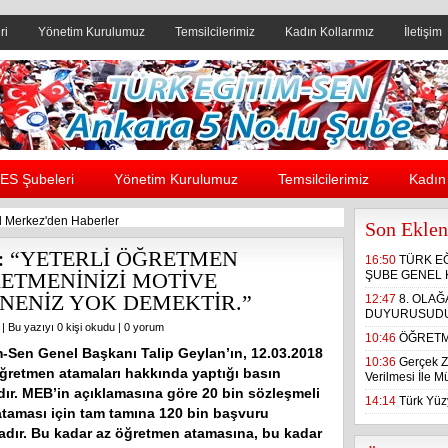
ri
Yönetim Kurulumuz
Temsilcilerimiz
Kadın Kollarımız
İletişim
Header yanı reklam alanı
ES Şubeleri
Yönetim Kurulumuz
Temsilcilerimiz
Kadın 
 Merkez'den Haberler
Son Eklen
 “YETERLİ ÖĞRETMEN
16:50
TÜRK E
ETMENİNİZİ MOTİVE
ŞUBE GENEL 
NENİZ YOK DEMEKTİR.”
12:47
8. OLA
DUYURUSUD
| Bu yazıyı 0 kişi okudu |
0 yorum
10:46
ÖĞRETM
m-Sen Genel Başkanı Talip Geylan’ın, 12.03.2018
10:36
Gerçek Z
öğretmen atamaları hakkında yaptığı basın
Verilmesi İle 
dır. MEB’in açıklamasına göre 20 bin sözleşmeli
14:14
Türk Yüzy
taması için tam tamına 120 bin başvuru
dır. Bu kadar az öğretmen atamasına, bu kadar