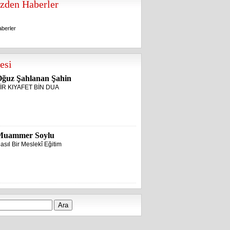
zden Haberler
berler
berler
esi
ğuz Şahlanan Şahin
İR KIYAFET BİN DUA
Muammer Soylu
asıl Bir Meslekî Eğitim