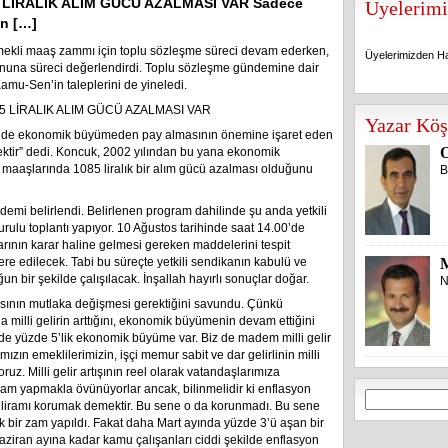
 LİRALIK ALIM GÜCÜ AZALMASI VAR Sadece
Üyelerimi
in […]
mekli maaş zammı için toplu sözleşme süreci devam ederken,
Üyelerimizden Ha
nuna süreci değerlendirdi. Toplu sözleşme gündemine dair
mu-Sen’in taleplerini de yineledi.
Üyelerimizden Ha
5 LİRALIK ALIM GÜCÜ AZALMASI VAR
Yazar Köş
erin de ekonomik büyümeden pay almasının önemine işaret eden
O
ktir” dedi. Koncuk, 2002 yılından bu yana ekonomik
aaşlarında 1085 liralık bir alım gücü azalması olduğunu
B
emi belirlendi. Belirlenen program dahilinde şu anda yetkili
rulu toplantı yapıyor. 10 Ağustos tarihinde saat 14.00’de
arının karar haline gelmesi gereken maddelerini tespit
ere edilecek. Tabi bu süreçte yetkili sendikanın kabulü ve
n bir şekilde çalışılacak. İnşallah hayırlı sonuçlar doğar.
N
sının mutlaka değişmesi gerektiğini savundu. Çünkü
 milli gelirin arttığını, ekonomik büyümenin devam ettiğini
inde yüzde 5’lik ekonomik büyüme var. Biz de madem milli gelir
zın emeklilerimizin, işçi memur sabit ve dar gelirlinin milli
uz. Milli gelir artışının reel olarak vatandaşlarımıza
zam yapmakla övünüyorlar ancak, bilinmelidir ki enflasyon
Arama:
 liramı korumak demektir. Bu sene o da korunmadı. Bu sene
 bir zam yapıldı. Fakat daha Mart ayında yüzde 3’ü aşan bir
Haziran ayına kadar kamu çalışanları ciddi şekilde enflasyon