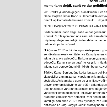
YANA 1085
memurların değil, sabit ve dar gelirliler
2018-2019 yıllarında geçerli olacak memur ve e
Genel Başkan İsmail Koncuk Habertürk televizyo
önemli açıklamalarda bulunan Koncuk, Türkiye Ka
GENEL BAŞKAN: 2002 YILINDAN BU YANA 108
Sadece memurların değil, sabit ve dar gelirlil
Koncuk, “Enflasyon oranında zam, sıfır zam deme
büyümeyi değerlendirdiğimizde ortalama memur m
belirterek şunları söyledi:
“1 Ağustos 2017 tarihinde toplu sözleşmenin günd
sendikaların teknik komiteleriyle Kamu İşveren Ku
tekrar bir araya geleceğiz. Bu komisyon çalışmal
edeceğiz. Kamu İşveren tarafı ile karşılıklı müzak
tutumu son derece önemlidir. İki gün boyunca yoğu
Türkiye Kamu-Sen bugüne kadar bu zam politika
siyasetçiler zaman zaman yaptıkları açıklamalarda
söylediler. Açıklamalara göre bu yılın ilk çeyreğ
artıyor, ekonomik büyüme var, bütün vatandaşlarımı
gelir artışından yararlanması lazım diye düşünüyor
yansıması temin edilmelidir.Enflasyon oranında 
oranında zam sıfır zam demektir. Yani benim 100
kamu çalışanlarına 2017 Ocak ayında yüzde 3’lük
enflasyon ile karşı karşıya kaldık. Mart ayından 