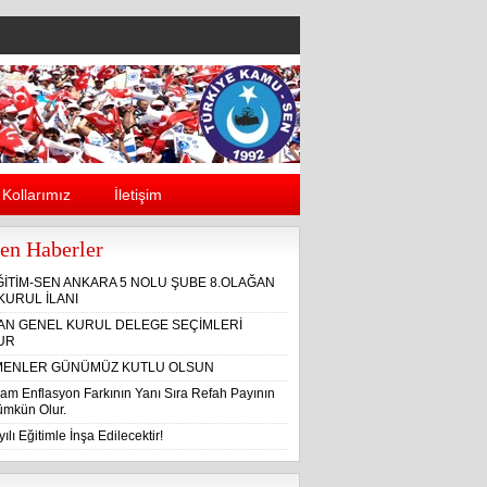
Kollarımız
İletişim
en Haberler
ĞİTİM-SEN ANKARA 5 NOLU ŞUBE 8.OLAĞAN
KURUL İLANI
ĞAN GENEL KURUL DELEGE SEÇİMLERİ
UR
ENLER GÜNÜMÜZ KUTLU OLSUN
am Enflasyon Farkının Yanı Sıra Refah Payının
Mümkün Olur.
ılı Eğitimle İnşa Edilecektir!