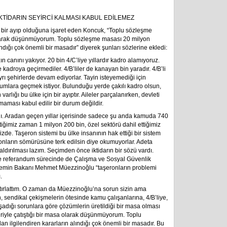
KTİDARIN SEYİRCİ KALMASI KABUL EDİLEMEZ
 bir ayıp olduğuna işaret eden Koncuk, “Toplu sözleşme
a olarak düşünmüyorum. Toplu sözleşme masası 20 milyon
ndığı çok önemli bir masadır” diyerek şunları sözlerine ekledi:
canını yakıyor. 20 bin 4/C’liye yıllardır kadro alamıyoruz.
kadroya geçirmediler. 4/B’liler de kanayan bin yaradır. 4/B’li
 ayrı şehirlerde devam ediyorlar. Tayin isteyemediği için
rumlara geçmek istiyor. Bulunduğu yerde çakılı kadro olsun,
rlığı bu ülke için bir ayıptır. Aileler parçalanırken, devleti
maması kabul edilir bir durum değildir.
dı. Aradan geçen yıllar içerisinde sadece şu anda kamuda 740
ttiğimiz zaman 1 milyon 200 bin, özel sektörü dahil ettiğimiz
de. Taşeron sistemi bu ülke insanının hak ettiği bir sistem
tronların sömürüsüne terk edilsin diye okumuyorlar. Adeta
aldırılması lazım. Seçimden önce iktidarın bir sözü vardı.
 referandum sürecinde de Çalışma ve Sosyal Güvenlik
nemin Bakanı Mehmet Müezzinoğlu “taşeronların problemi
.
tırlattım. O zaman da Müezzinoğlu’na sorun sizin ama
sendikal çekişmelerin ötesinde kamu çalışanlarına, 4/B’liye,
yaşadığı sorunlara göre çözümlerin üretildiği bir masa olması
iriyle çatıştığı bir masa olarak düşünmüyorum. Toplu
 ilgilendiren kararların alındığı çok önemli bir masadır. Bu