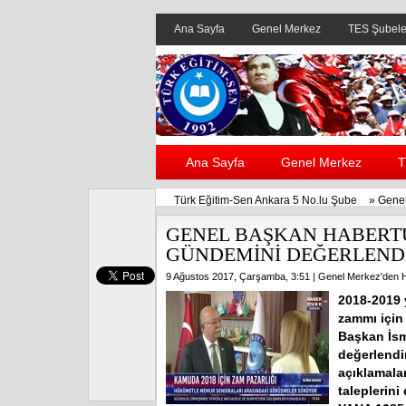
Ana Sayfa
Genel Merkez
TES Şubele
Ana Sayfa
Genel Merkez
T
Türk Eğitim-Sen Ankara 5 No.lu Şube
»
Genel
GENEL BAŞKAN HABERT
GÜNDEMİNİ DEĞERLEND
9 Ağustos 2017, Çarşamba, 3:51 |
Genel Merkez'den H
2018-2019 
zammı için
Başkan İsm
değerlendi
açıklamala
taleplerin