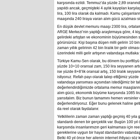
karşısında ezildi. Temmuz’da yüzde 2,89 oranın
yapıldı ancak, geçmişteki 4 aylık kayıpları karşı
lira, 100 lira olarak da kalmadı. Kamu çalışanl
maaşında 240 liraya varan alım gücü azalması s
En düşük devlet memuru maaşı 2300 lira, ortala
ARGE Merkezi’nin yaptığı araştırmaya göre, 4 kişili
gelirdeki artıştan ve ekonominin büyümesinden s
görürsünüz. Kişi başına düşen milli gelirin 10 bin 5
zaman yıllık gelirinin 42 bin liralık bir gelir olma
üzerindeki milli gelir artışının vatandaşa mutlaka 
Türkiye Kamu-Sen olarak, bu dönem bu portföyü 
yüzde 10+10 oransal zam, 150 lira seyyanen artı
ise yüzde 8+8’lik oransal artış, 150 liralık se
istiyoruz. Refah payı olarak talep ettiğimiz yüzd
vatandaşa yansıması açısından istediğimiz bir t
değerlendirdiğimizde ortalama memur maaşlarınd
alım gücü, ekonomik büyüme karşısında 1085 li
yansıtalım. Biz bunun tamamını hemen versinler 
değerlendiriyoruz. Eğer bunu gelenek haline getirir
da reel olarak faydalanır.
Yetkililerin zaman zaman yaptığı geçmiş 40 yıla g
standardı denen bir gerçeklik var. Bugün 100 yıl 
karşısında insanlarımızın geri kalmaması için reel
gereklerine uygun bir hayat standardını vatandaş
Belki 40 yıl önce her ailenin internet ihtiyacı s