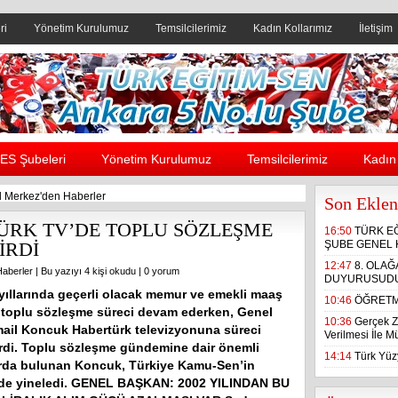
ri
Yönetim Kurulumuz
Temsilcilerimiz
Kadın Kollarımız
İletişim
Header yanı reklam alanı
ES Şubeleri
Yönetim Kurulumuz
Temsilcilerimiz
Kadın 
 Merkez'den Haberler
Son Eklen
ÜRK TV’DE TOPLU SÖZLEŞME
16:50
TÜRK E
İRDİ
ŞUBE GENEL 
12:47
8. OLA
aberler
| Bu yazıyı 4 kişi okudu |
0 yorum
DUYURUSUD
yıllarında geçerli olacak memur ve emekli maaş
10:46
ÖĞRETM
 toplu sözleşme süreci devam ederken, Genel
10:36
Gerçek Z
ail Koncuk Habertürk televizyonuna süreci
Verilmesi İle 
rdi. Toplu sözleşme gündemine dair önemli
14:14
Türk Yüzy
rda bulunan Koncuk, Türkiye Kamu-Sen’in
i de yineledi. GENEL BAŞKAN: 2002 YILINDAN BU