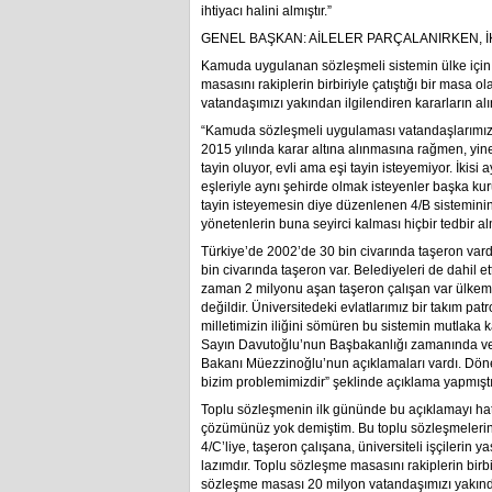
ihtiyacı halini almıştır.”
GENEL BAŞKAN: AİLELER PARÇALANIRKEN, İ
Kamuda uygulanan sözleşmeli sistemin ülke için
masasını rakiplerin birbiriyle çatıştığı bir mas
vatandaşımızı yakından ilgilendiren kararların alı
“Kamuda sözleşmeli uygulaması vatandaşlarımızın 
2015 yılında karar altına alınmasına rağmen, yine 
tayin oluyor, evli ama eşi tayin isteyemiyor. İkisi
eşleriyle aynı şehirde olmak isteyenler başka ku
tayin isteyemesin diye düzenlenen 4/B sisteminin va
yönetenlerin buna seyirci kalması hiçbir tedbir al
Türkiye’de 2002’de 30 bin civarında taşeron var
bin civarında taşeron var. Belediyeleri de dahil e
zaman 2 milyonu aşan taşeron çalışan var ülkemiz
değildir. Üniversitedeki evlatlarımız bir takım pa
milletimizin iliğini sömüren bu sistemin mutlaka k
Sayın Davutoğlu’nun Başbakanlığı zamanında ve
Bakanı Müezzinoğlu’nun açıklamaları vardı. Dö
bizim problemimizdir” şeklinde açıklama yapmıştı
Toplu sözleşmenin ilk gününde bu açıklamayı ha
çözümünüz yok demiştim. Bu toplu sözleşmelerin, 
4/C’liye, taşeron çalışana, üniversiteli işçilerin 
lazımdır. Toplu sözleşme masasını rakiplerin birb
sözleşme masası 20 milyon vatandaşımızı yakından