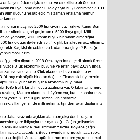
da enflasyon ödemesiyle memur ve emeklilere bir ödeme
layacak bir uygulama olmadı. Dolayısıyla bu yıl cebimizdeki 100
arının alım gücünü hesap ettiğimiz zaman ortalama memur
öz konusu.
ma memur maaşı ise 2900 lira civarında. Türkiye Kamu-Sen
k bir ailenin asgari geçim sınırı 5200 lirayı geçti. Milli
öz ediyorsanız, 5200 liranın büyük bir rakam olmadığını
00 lira olduğu ifade ediliyor. 4 kişilik bir aileden söz ettiğimiz
sı gerekir. Kaç kişinin cebine bu kadar para giriyor? Bu kağıt
yansıtılması lazım.
değiştirelim diyoruz. 2018 Ocak ayından geçerli olmak üzere
ş, yüzde 3’lük ekonomik büyüme ve refah payı; 2019 yılında
yyanen zam ve yine yüzde 3’lük ekonomik büyümeden pay
e 3’lük pay çok büyük bir oran değildir. Ekonomik büyümenin
aleptir. 2002 yılından bu yana ekonomik büyümeyi
a 1085 liralık bir alım gücü azalması var. Ortalama memurun
ra azalmış. Madem ekonomik büyüme var, bunu insanlarımıza
demiyoruz. Yüzde 3 gibi sembolik bir rakamla
sek, yıllar içerisinde milli gelirin artışından vatandaşlarımız
öre daha iyiyiz gibi açıklamaları gerçekçi değil. Yaşam
öncesine göre ihtiyaçlarımız aynı değil. Çağın gelişmeleri
 olarak aldıkları gelirleri artırmamız lazım. Böylece çağın
larımız yakalayabilsin. Bugün evinde internet olmayan yok.
öz konusu değildi. Ancak bugün internet modern yaşamın temel