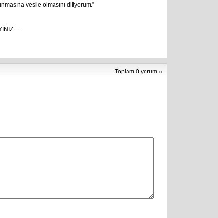
ınmasına vesile olmasını diliyorum.”
INIZ ::…
Toplam 0 yorum »