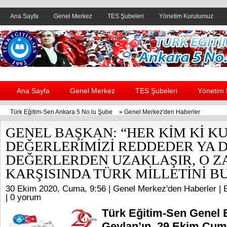
Ana Sayfa
Genel Merkez
TES Şubeleri
Yönetim Kurulumuz
Header yanı reklam alanı
Ana Sayfa
Genel Merkez
TES Şubeleri
Yönetim
Türk Eğitim-Sen Ankara 5 No.lu Şube
»
Genel Merkez'den Haberler
GENEL BAŞKAN: “HER KİM Kİ K
DEĞERLERİMİZİ REDDEDER YA 
DEĞERLERDEN UZAKLAŞIR, O 
KARŞISINDA TÜRK MİLLETİNİ B
30 Ekim 2020, Cuma, 9:56 |
Genel Merkez'den Haberler
| 
|
0 yorum
Türk Eğitim-Sen Genel 
Geylan’ın, 29 Ekim Cum