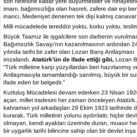
son nefesine kadar yere düşürmediler ve nihayeti
imanı, bağımsızlığa olan hasreti, zafere dair eşi b
inancı, Medeniyet denenen tek dişi kalmış canavarı
Milli mücadelede tereddüt yoktu, korku yoktu, tesl
Büyük Taarruz ile işgalcilere son darbenin vurulma
Bağımsızlık Savaşı’nın kazanılmasının ardından
yılında tarihi bir zafer olan Lozan Barış Antlaşması
imzalandı.
Atatürk’ün de ifade ettiği gibi,
Lozan Ba
“
Türk milletine karşı yüzyıllardan beri hazırlanmış 
Antlaşmasıyla tamamlandığı sanılmış, büyük bir suik
ifade eden bir belgedir.”
Kurtuluş Mücadelesi devam ederken 23 Nisan 19
açan, millet iradesini her zaman önceleyen Atatürk
kahraman yol arkadaşları 29 Ekim 1923 tarihinde 
kurarak, Türk milletinin yolunu aydınlattı; hiçbir dev
olmayan, kendi ayakları üzerinde duran, muasır hede
bir uygarlık tarihi bilincine sahip olan bir devlet inşa 