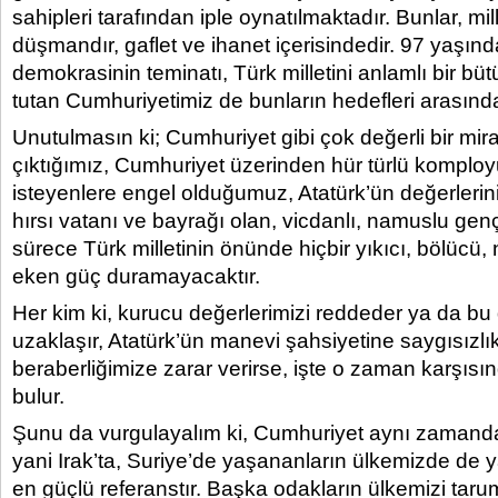
sahipleri tarafından iple oynatılmaktadır. Bunlar, mil
düşmandır, gaflet ve ihanet içerisindedir. 97 yaşınd
demokrasinin teminatı, Türk milletini anlamlı bir bü
tutan Cumhuriyetimiz de bunların hedefleri arasında
Unutulmasın ki; Cumhuriyet gibi çok değerli bir mir
çıktığımız, Cumhuriyet üzerinden hür türlü komplo
isteyenlere engel olduğumuz, Atatürk’ün değerlerini
hırsı vatanı ve bayrağı olan, vicdanlı, namuslu gen
sürece Türk milletinin önünde hiçbir yıkıcı, bölücü, 
eken güç duramayacaktır.
Her kim ki, kurucu değerlerimizi reddeder ya da bu
uzaklaşır, Atatürk’ün manevi şahsiyetine saygısızlık e
beraberliğimize zarar verirse, işte o zaman karşısın
bulur.
Şunu da vurgulayalım ki, Cumhuriyet aynı zamand
yani Irak’ta, Suriye’de yaşananların ülkemizde de
en güçlü referanstır. Başka odakların ülkemizi taru