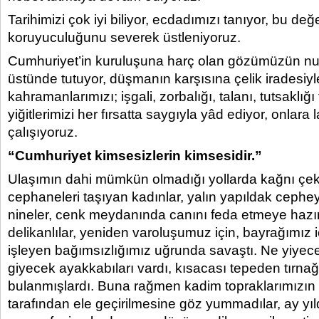
Tarihimizi çok iyi biliyor, ecdadımızı tanıyor, bu değe
koruyuculuğunu severek üstleniyoruz.
Cumhuriyet’in kuruluşuna harç olan gözümüzün nur
üstünde tutuyor, düşmanın karşısına çelik iradesiyl
kahramanlarımızı; işgali, zorbalığı, talanı, tutsaklı
yiğitlerimizi her fırsatta saygıyla yâd ediyor, onlara
çalışıyoruz.
“Cumhuriyet kimsesizlerin kimsesidir.”
Ulaşımın dahi mümkün olmadığı yollarda kağnı çe
cephaneleri taşıyan kadınlar, yalın yapıldak cephe
nineler, cenk meydanında canını feda etmeye hazır
delikanlılar, yeniden varoluşumuz için, bayrağımız
işleyen bağımsızlığımız uğrunda savaştı. Ne yiyec
giyecek ayakkabıları vardı, kısacası tepeden tırna
bulanmışlardı. Buna rağmen kadim topraklarımızın i
tarafından ele geçirilmesine göz yummadılar, ay yıld