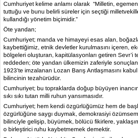
Cumhuriyet kelime anlamı olarak “Milletin, egemenl
tuttuğu ve bunu belirli süreler için seçtiği milletvekill
kullandığı yönetim biçimidir.”
Öte yandan;
Cumhuriyet; manda ve himayeyi esas alan, boğazla
kaybettiğimiz, etnik devletler kurulmasını içeren, 
bölgeleri oluşturan, kapitülasyonları getiren Sevr’i
reddeden; öte yandan ülkemizin zaferiyle sonuçl
1923’te imzalanan Lozan Barış Antlaşmasını kabul 
bilincinin tezahürüdür.
Cumhuriyet; bu topraklarda doğup büyüyen inancın
sıkı sıkı tutan milli ruhun yansımasıdır.
Cumhuriyet; hem kendi özgürlüğümüz hem de başka
özgürlüğüne saygı duymak, demokrasiyi özümsem
bilinciyle gelişip, büyümek, bölücü fikirlere, yaklaş
o birleştirici ruhu kaybetmemek demektir.