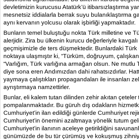
devletimizin kurucusu Atatürk’ü itibarsızlaştırma yar
mesnetsiz iddialarla berrak suyu bulanıklaştırma ga
aynı kervanın yolcusu olarak işbirliği yapmaktadır.
Bunların temel buluştuğu nokta Türk milletine ve T
alerjidir. Zira bu ülkenin kurucu değerleriyle kavgalı 
geçmişimizle de ters düşmektedir. Bunlardaki Türk 
noktaya ulaşmıştır ki, “Türküm, doğruyum, çalışkan
“Varlığım, Türk varlığına armağan olsun. Ne mutlu
diye sona eren Andımızdan dahi rahatsızdırlar. Hatt
yaymaya çalıştıkları propagandaları ile insanları ze
ayrıştırmaya namzettirler.
Bunlar, eli kalem tutan dilinden zehir akıtan çeteler
pompalanmaktadır. Bu güruh dış odakların hizmetkâr
Cumhuriyet’in ilan edildiği günlerde Cumhuriyet reji
Cumhuriyet’in önemini azaltmaya yönelik tutum geli
Cumhuriyet’in ilanının aceleye getirildiğini savunanl
günümüzde de bu tür çürümüş ve kokuşmuş zihniye