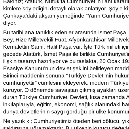
Bakınız; Atatürk, Nutuk’ta Cumhuriyet’in ilanı karar
kimlere söylediğini detaylı olarak anlatıyor. Şöyle ki
Çankaya’daki akşam yemeğinde “Yarın Cumhuriyeti
diyor.
Bu tarihi ana tanıklık edenler arasında İsmet Paşa
Bey, Rize Milletvekili Fuat, Afyonkarahisar Milletvek
Kemalettin Sami, Halit Paşa var. İşte Türk milleti iç
gecede Atatürk, İsmet Paşa ile birlikte Cumhuriyet’
ilişkin tasarıyı hazırlıyor ve bu taslakta, 20 Ocak 192
Esasiye Kanunu’nun devlet şeklini belirleyen maddel
Birinci maddenin sonuna “Türkiye Devleti’nin hüküm
cumhuriyettir” cümlesini ekleyerek, modern Türkiye
kuruyor. O dönemde savaştan çıkmış ayakları üzer
duran Türkiye Cumhuriyeti Devleti, kısa zamanda At
inkılaplarıyla, eğitim, ekonomi, sağlık alanındaki ha
dünya devletlerinin saygı gördüğü bir ülke konumun
Ne yazık ki; Cumhuriyetimiz öteden beri bölücü, yık
saldırısına uğramaktadır. Bu ülkenin kurucu değerle