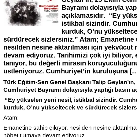
Bayramı dolayısıyla yap
açıklamasıdır. “Ey yükse
istikbal sizindir. Cumhur
kurduk, O’nu yükseltec
sürdürecek sizlersiniz.” Atam; Emanetine s
nesilden nesine aktarılması için yekvücut
devam ediyoruz. Tarihimizi çok iyi biliyor,
tanıyor, bu değerli mirasın koruyuculuğun
üstleniyoruz. Cumhuriyet’in kuruluşuna [
Türk Eğitim-Sen Genel Başkanı Talip Geylan’ın,
Cumhuriyet Bayramı dolayısıyla yaptığı basın aç
“
Ey yükselen yeni nesil, istikbal sizindir. Cumhu
kurduk, O’nu yükseltecek ve sürdürecek sizlersi
Atam;
Emanetine sahip çıkıyor, nesilden nesine aktarılma
nöbet tutmaya devam ediyoruz.