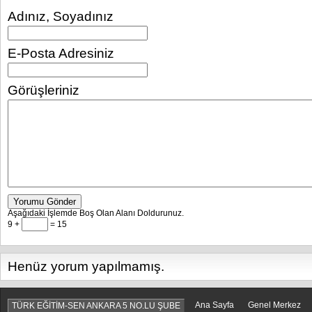
Adınız, Soyadınız
E-Posta Adresiniz
Görüşleriniz
Yorumu Gönder
Aşağıdaki İşlemde Boş Olan Alanı Doldurunuz.
9 +
= 15
Henüz yorum yapılmamış.
Ana Sayfa
Genel Merkez
TÜRK EĞİTİM-SEN ANKARA 5 NO.LU ŞUBE