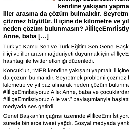
kendine yakışanı yapmalı,
iller arasına da çözüm bulmalıdır. Seyret
çözmez büyütür. İl içine de kilometre ve yı
neden çözüm bulunmasın? #İlİlçeEmriİstiy
Anne, baba […]
Türkiye Kamu-Sen ve Türk Eğitim-Sen Genel Başka
il içi ve iller arası mağduriyeti duyurmak için #İlİlçe
hashtagi ile twitter etkinliği düzenledi.
Koncuk’un, “MEB kendine yakışanı yapmalı, il içine 
da çözüm bulmalıdır. Seyretmek problemi çözmez bü
kilometre ve yıl baz alınarak neden çözüm bulunm
#İlİlçeEmriİstiyoruz Aile: Anne, baba ve çocuklarda
#İlİlçeEmriİstiyoruz Aile var.” paylaşımlarıyla başlat
medyada ses getirdi.
Genel Başkan’ın çağrısı üzerinde #İlİlçeEmriİstiyoru
sürede binlerce tweet yağdı. Sosyal medyada yankı