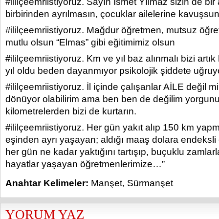
#ililçeemriistiyoruz. Sayın İsmet Yılmaz sizin de bir 
birbirinden ayrılmasın, çocuklar ailelerine kavuşsun
#ililçeemriistiyoruz. Mağdur öğretmen, mutsuz öğr
mutlu olsun “Elmas” gibi eğitimimiz olsun
#ililçeemriistiyoruz. Km ve yıl baz alınmalı bizi artık
yıl oldu beden dayanmıyor psikolojik şiddete uğru
#ililçeemriistiyoruz. İl içinde çalışanlar AİLE değil
dönüyor olabilirim ama ben ben de değilim yorgunum 
kilometrelerden bizi de kurtarın.
#ililçeemriistiyoruz. Her gün yakıt alıp 150 km ya
eşinden ayrı yaşayan; aldığı maaş dolara endeksli 
her gün ne kadar yaktığını tartışıp, buçuklu zamlarl
hayatlar yaşayan öğretmenlerimize…”
Anahtar Kelimeler:
Manşet
,
Sürmanşet
YORUM YAZ