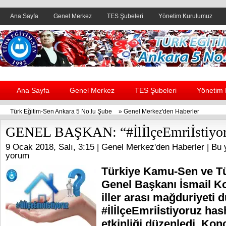
Ana Sayfa
Genel Merkez
TES Şubeleri
Yönetim Kurulumuz
Header yanı reklam alanı
Ana Sayfa
Genel Merkez
TES Şubeleri
Yönetim
Türk Eğitim-Sen Ankara 5 No.lu Şube
»
Genel Merkez'den Haberler
GENEL BAŞKAN: “#İlİlçeEmriİstiyo
9 Ocak 2018, Salı, 3:15 |
Genel Merkez'den Haberler
| Bu 
yorum
Türkiye Kamu-Sen ve T
Genel Başkanı İsmail Kon
iller arası mağduriyeti 
#İlİlçeEmriİstiyoruz hash
etkinliği düzenledi. Ko