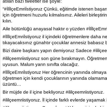
atılan bazı tweetler ise şöyle:
“#İlİlçeEmriİstiyoruz Çünkü, eğitimde istenen başa
için öğretmeni huzurlu kılmalısınız. Aileleri birleşti
kılın.
Aile bütünlüğü anayasal haktır o yüzden #İlİlçeEmri
#İlİlçeEmriİstiyoruz il içindeki öğretmenlere daha n
tıkayacaksınız günahtır çocuklar annesiz babasız 
Bizi daire başkanı yapın demiyoruz Sadece #ililçeem
#ililçeemriistiyoruz son güne bırakmayın. Öğretmenl
uyusun. Malum yarın sınıfta olacağız.
#İlİlçeEmriİstiyoruz Her öğrencinin yanında olmaya 
öğretmen için kendi çocuklarının yanında olamama
üzüntü…
Bir müjde de il içine bekliyoruz #ililçeemriistiyoruz.
#ililçeemriistiyoruz. İl içinde farklı evlerde yaşamak