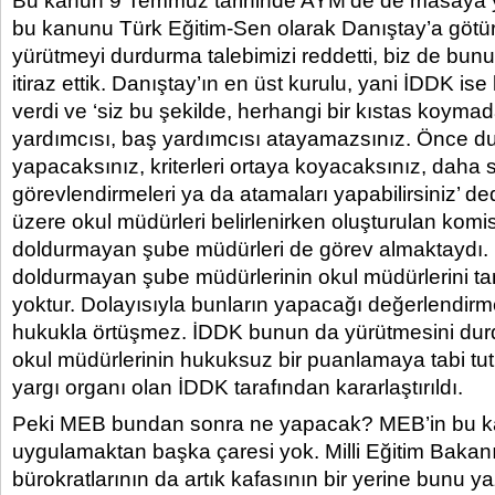
Bu kanun 9 Temmuz tarihinde AYM’de de masaya yat
bu kanunu Türk Eğitim-Sen olarak Danıştay’a götü
yürütmeyi durdurma talebimizi reddetti, biz de bun
itiraz ettik. Danıştay’ın en üst kurulu, yani İDDK ise
verdi ve ‘siz bu şekilde, herhangi bir kıstas koym
yardımcısı, baş yardımcısı atayamazsınız. Önce d
yapacaksınız, kriterleri ortaya koyacaksınız, daha 
görevlendirmeleri ya da atamaları yapabilirsiniz’ de
üzere okul müdürleri belirlenirken oluşturulan komi
doldurmayan şube müdürleri de görev almaktaydı. 
doldurmayan şube müdürlerinin okul müdürlerini ta
yoktur. Dolayısıyla bunların yapacağı değerlendirmel
hukukla örtüşmez. İDDK bunun da yürütmesini dur
okul müdürlerinin hukuksuz bir puanlamaya tabi tu
yargı organı olan İDDK tarafından kararlaştırıldı.
Peki MEB bundan sonra ne yapacak? MEB’in bu ka
uygulamaktan başka çaresi yok. Milli Eğitim Baka
bürokratlarının da artık kafasının bir yerine bunu 