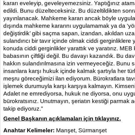
kararı eveleyip, geveleyemezsiniz. Yaptığınız atam
edildi. Bunu düzelteceksiniz. Bu düzeltildikten son
yayınlanacak. Mahkeme kararı ancak böyle uygulan
dışında mahkeme kararını uygulamamak ya da ‘yö
değiştirdik’ gibi saçma sapan, izandan, akıldan uza
sulandırıcı bir tavır içinde olmak ciddi gerginliklere 
konuda ciddi gerginlikler yarattık ve yaratırız. MEB
babasının çiftliği değil. Bu davayı kazandık. Bu da
hakkın sulandırılmasına izin vermeyeceğiz. Bunu s
insanlara karşı hukuk içinde kalmak şartıyla her türl
meşru göreceğimizi ilan ediyorum. Bürokratlara ta
işlemek durumuyla karşı karşıya kalmayın. Kimsenin
Adalet ne emrediyorsa, hukuk ne diyorsa, onu uygu
bürokratsınız. Unutmayın, şeriatın kestiği parmak a
takip ediyoruz.”
Genel Başkanın açıklamaları için tıklayınız.
Anahtar Kelimeler:
Manşet
,
Sürmanşet