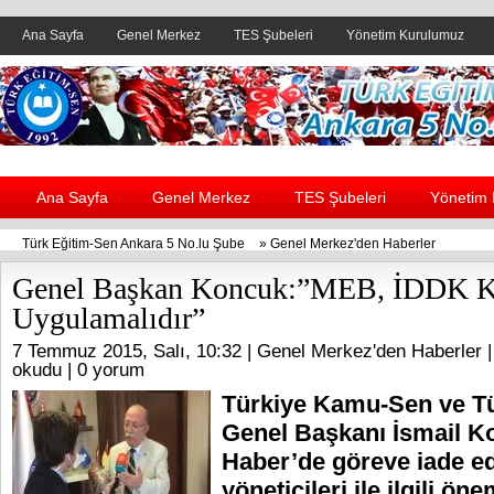
Ana Sayfa
Genel Merkez
TES Şubeleri
Yönetim Kurulumuz
Header yanı reklam alanı
Ana Sayfa
Genel Merkez
TES Şubeleri
Yönetim
Türk Eğitim-Sen Ankara 5 No.lu Şube
»
Genel Merkez'den Haberler
Genel Başkan Koncuk:”MEB, İDDK Ka
Uygulamalıdır”
7 Temmuz 2015, Salı, 10:32 |
Genel Merkez'den Haberler
|
okudu |
0 yorum
Türkiye Kamu-Sen ve T
Genel Başkanı İsmail K
Haber’de göreve iade e
yöneticileri ile ilgili ön