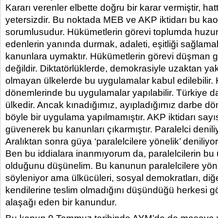
Kararı verenler elbette doğru bir karar vermiştir, hat
yetersizdir. Bu noktada MEB ve AKP iktidarı bu kao
sorumlusudur. Hükümetlerin görevi toplumda huzu
edenlerin yanında durmak, adaleti, eşitliği sağlam
kanunlara uymaktır. Hükümetlerin görevi düşman g
değildir. Diktatörlüklerde, demokrasiyle uzaktan yak
olmayan ülkelerde bu uygulamalar kabul edilebilir.
dönemlerinde bu uygulamalar yapılabilir. Türkiye da
ülkedir. Ancak kınadığımız, ayıpladığımız darbe d
böyle bir uygulama yapılmamıştır. AKP iktidarı say
güvenerek bu kanunları çıkarmıştır. Paralelci denili
Aralıktan sonra güya ‘paralelcilere yönelik’ deniliyo
Ben bu iddialara inanmıyorum da, paralelcilerin bu
olduğunu düşünelim. Bu kanunun paralelcilere yönel
söyleniyor ama ülkücüleri, sosyal demokratları, diğe
kendilerine teslim olmadığını düşündüğü herkesi g
alaşağı eden bir kanundur.