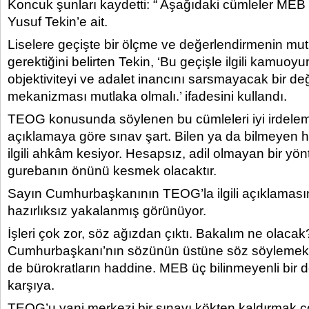
Koncuk şunları kaydetti: “ Aşağıdaki cümleler MEB
Yusuf Tekin’e ait.
Liselere geçişte bir ölçme ve değerlendirmenin mu
gerektiğini belirten Tekin, ‘Bu geçişle ilgili kamuoy
objektiviteyi ve adalet inancını sarsmayacak bir d
mekanizması mutlaka olmalı.’ ifadesini kullandı.
TEOG konusunda söylenen bu cümleleri iyi irdele
açıklamaya göre sınav şart. Bilen ya da bilmeyen
ilgili ahkâm kesiyor. Hesapsız, adil olmayan bir yön
gurebanın önünü kesmek olacaktır.
Sayın Cumhurbaşkanının TEOG’la ilgili açıklamas
hazırlıksız yakalanmış görünüyor.
İşleri çok zor, söz ağızdan çıktı. Bakalım ne olaca
Cumhurbaşkanı’nın sözünün üstüne söz söylemek 
de bürokratların haddine. MEB üç bilinmeyenli bir 
karşıya.
TEOG’u yani merkezi bir sınavı kökten kaldırmak ç