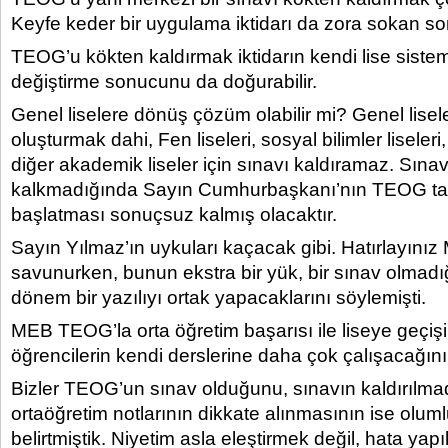
Keyfe keder bir uygulama iktidarı da zora sokan son
TEOG’u kökten kaldırmak iktidarın kendi lise sistem
değiştirme sonucunu da doğurabilir.
Genel liselere dönüş çözüm olabilir mi? Genel lisel
oluşturmak dahi, Fen liseleri, sosyal bilimler liseler
diğer akademik liseler için sınavı kaldıramaz. Sın
kalkmadığında Sayın Cumhurbaşkanı’nın TEOG tar
başlatması sonuçsuz kalmış olacaktır.
Sayın Yılmaz’ın uykuları kaçacak gibi. Hatırlayın
savunurken, bunun ekstra bir yük, bir sınav olmadı
dönem bir yazılıyı ortak yapacaklarını söylemişti.
MEB TEOG’la orta öğretim başarısı ile liseye geçiş
öğrencilerin kendi derslerine daha çok çalışacağını 
Bizler TEOG’un sınav olduğunu, sınavın kaldırılmadığ
ortaöğretim notlarının dikkate alınmasının ise olu
belirtmiştik. Niyetim asla eleştirmek değil, hata yap