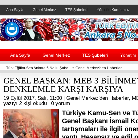
Ana Sayfa
Genel Merkez
TES Şubeleri
Yönetim Kurulumuz
Header yanı reklam alanı
Ana Sayfa
Genel Merkez
TES Şubeleri
Yönetim
Türk Eğitim-Sen Ankara 5 No.lu Şube
»
Genel Merkez'den Haberler
GENEL BAŞKAN: MEB 3 BİLİNME
DENKLEMLE KARŞI KARŞIYA
19 Eylül 2017, Salı, 11:00 |
Genel Merkez'den Haberler
,
ME
yazıyı 2 kişi okudu |
0 yorum
Türkiye Kamu-Sen ve T
Genel Başkanı İsmail 
tartışmaları ile ilgili ön
yaptı. Hesapsız ve adil 