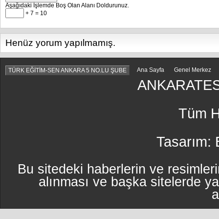
Aşağıdaki İşlemde Boş Olan Alanı Doldurunuz.
+ 7 = 10
Henüz yorum yapılmamış.
Ana Sayfa
Genel Merkez
TÜRK EĞİTİM-SEN ANKARA 5 NO.LU ŞUBE
ANKARATES
Tüm Ha
Tasarım:
Bu sitedeki haberlerin ve resimleri
alınması ve başka sitelerde y
a