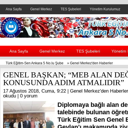
Ana Sayfa
Genel Merkez
TES Şubeleri
Yönetim Kurulumuz
Header yanı reklam alanı
Ana Sayfa
Genel Merkez
TES Şubeleri
Yönetim
Türk Eğitim-Sen Ankara 5 No.lu Şube
»
Genel Merkez'den Haberler
GENEL BAŞKAN; “MEB ALAN DEĞ
KONUSUNDA ADIM ATMALIDIR”
17 Ağustos 2018, Cuma, 9:22 |
Genel Merkez'den Haberle
okudu |
0 yorum
Diplomaya bağlı alan değ
talebinde bulunan öğre
Türk Eğitim Sen Genel B
Geylan’ı makamında ziyar