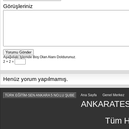
Görüşleriniz
Yorumu Gönder
Aşağıdaki İşlemde Boş Olan Alanı Doldurunuz.
2 + 2 =
Henüz yorum yapılmamış.
Ana Sayfa
Genel Merkez
TÜRK EĞİTİM-SEN ANKARA 5 NO.LU ŞUBE
ANKARATES
Tüm Ha