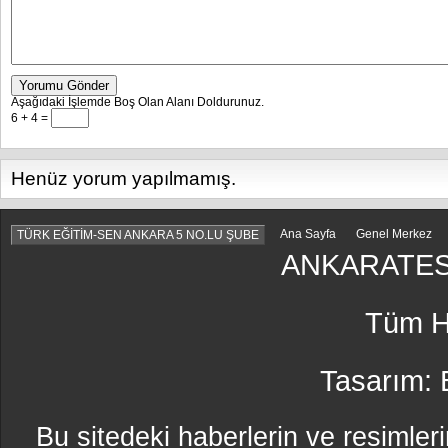
Yorumu Gönder
Aşağıdaki İşlemde Boş Olan Alanı Doldurunuz.
6 + 4 =
Henüz yorum yapılmamış.
Ana Sayfa
Genel Merkez
TÜRK EĞİTİM-SEN ANKARA 5 NO.LU ŞUBE
ANKARATES
Tüm Ha
Tasarım:
Bu sitedeki haberlerin ve resimleri