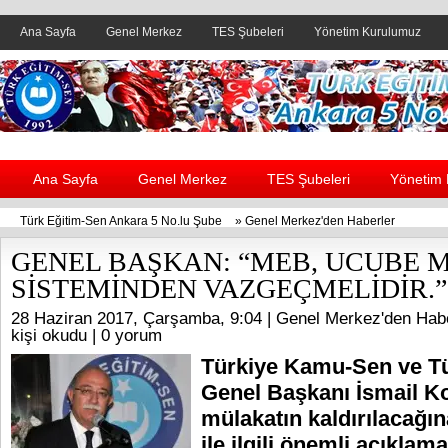
Ana Sayfa
Genel Merkez
TES Şubeleri
Yönetim Kurulumuz
Header yanı reklam alanı
Ana Sayfa
Genel Merkez
TES Şubeleri
Yönetim
Türk Eğitim-Sen Ankara 5 No.lu Şube
»
Genel Merkez'den Haberler
GENEL BAŞKAN: “MEB, UCUBE 
SİSTEMİNDEN VAZGEÇMELİDİR.”
28 Haziran 2017, Çarşamba, 9:04 |
Genel Merkez'den Habe
kişi okudu |
0 yorum
Türkiye Kamu-Sen ve T
Genel Başkanı İsmail K
mülakatın kaldırılacağın
ile ilgili önemli açıklama