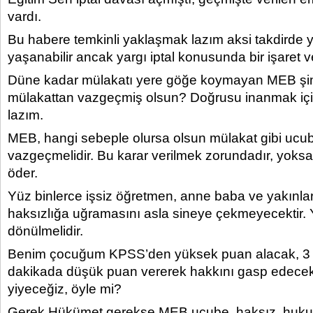
vardı.
Bu habere temkinli yaklaşmak lazım aksi takdirde ye
yaşanabilir ancak yargı iptal konusunda bir işaret ve
Düne kadar mülakatı yere göğe koymayan MEB şi
mülakattan vazgeçmiş olsun? Doğrusu inanmak iç
lazım.
MEB, hangi sebeple olursa olsun mülakat gibi ucu
vazgeçmelidir. Bu karar verilmek zorundadır, yoksa
öder.
Yüz binlerce işsiz öğretmen, anne baba ve yakınlar
haksızlığa uğramasını asla sineye çekmeyecektir. 
dönülmelidir.
Benim çocuğum KPSS’den yüksek puan alacak, 3 ki
dakikada düşük puan vererek hakkını gasp edecek
yiyeceğiz, öyle mi?
Gerek Hükümet gerekse MEB ucube, haksız, huku