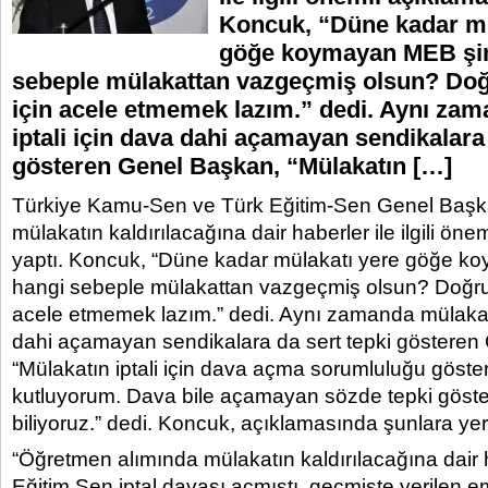
Koncuk, “Düne kadar mü
göğe koymayan MEB şi
sebeple mülakattan vazgeçmiş olsun? Do
için acele etmemek lazım.” dedi. Aynı za
iptali için dava dahi açamayan sendikalara 
gösteren Genel Başkan, “Mülakatın […]
Türkiye Kamu-Sen ve Türk Eğitim-Sen Genel Başka
mülakatın kaldırılacağına dair haberler ile ilgili öne
yaptı. Koncuk, “Düne kadar mülakatı yere göğe 
hangi sebeple mülakattan vazgeçmiş olsun? Doğru
acele etmemek lazım.” dedi. Aynı zamanda mülakatın
dahi açamayan sendikalara da sert tepki gösteren
“Mülakatın iptali için dava açma sorumluluğu göste
kutluyorum. Dava bile açamayan sözde tepki göster
biliyoruz.” dedi. Koncuk, açıklamasında şunlara yer
“Öğretmen alımında mülakatın kaldırılacağına dair 
Eğitim Sen iptal davası açmıştı, geçmişte verilen e