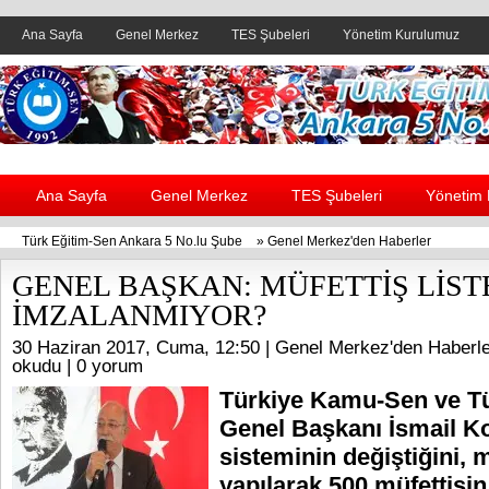
Ana Sayfa
Genel Merkez
TES Şubeleri
Yönetim Kurulumuz
Header yanı reklam alanı
Ana Sayfa
Genel Merkez
TES Şubeleri
Yönetim
Türk Eğitim-Sen Ankara 5 No.lu Şube
»
Genel Merkez'den Haberler
GENEL BAŞKAN: MÜFETTİŞ LİST
İMZALANMIYOR?
30 Haziran 2017, Cuma, 12:50 |
Genel Merkez'den Haberle
okudu |
0 yorum
Türkiye Kamu-Sen ve T
Genel Başkanı İsmail Ko
sisteminin değiştiğini, 
yapılarak 500 müfettişi