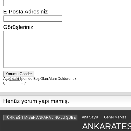
E-Posta Adresiniz
Görüşleriniz
Yorumu Gönder
Aşağıdaki İşlemde Boş Olan Alanı Doldurunuz.
6 +
= 7
Henüz yorum yapılmamış.
Ana Sayfa
Genel Merkez
TÜRK EĞİTİM-SEN ANKARA 5 NO.LU ŞUBE
ANKARATES