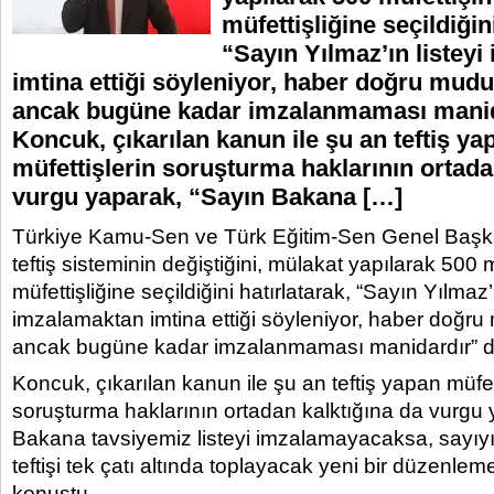
müfettişliğine seçildiğini
“Sayın Yılmaz’ın listey
imtina ettiği söyleniyor, haber doğru mudu
ancak bugüne kadar imzalanmaması manid
Koncuk, çıkarılan kanun ile şu an teftiş ya
müfettişlerin soruşturma haklarının ortada
vurgu yaparak, “Sayın Bakana […]
Türkiye Kamu-Sen ve Türk Eğitim-Sen Genel Başka
teftiş sisteminin değiştiğini, mülakat yapılarak 500 
müfettişliğine seçildiğini hatırlatarak, “Sayın Yılmaz’ı
imzalamaktan imtina ettiği söyleniyor, haber doğru 
ancak bugüne kadar imzalanmaması manidardır” d
Koncuk, çıkarılan kanun ile şu an teftiş yapan müfet
soruşturma haklarının ortadan kalktığına da vurgu 
Bakana tavsiyemiz listeyi imzalamayacaksa, sayıyı
teftişi tek çatı altında toplayacak yeni bir düzenle
konuştu.