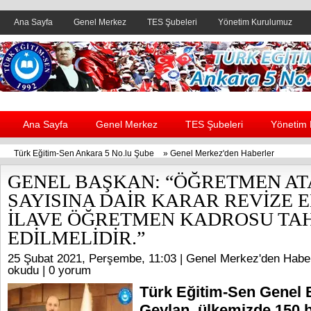
Ana Sayfa
Genel Merkez
TES Şubeleri
Yönetim Kurulumuz
Header yanı reklam alanı
Ana Sayfa
Genel Merkez
TES Şubeleri
Yönetim
Türk Eğitim-Sen Ankara 5 No.lu Şube
»
Genel Merkez'den Haberler
GENEL BAŞKAN: “ÖĞRETMEN A
SAYISINA DAİR KARAR REVİZE E
İLAVE ÖĞRETMEN KADROSU TAH
EDİLMELİDİR.”
25 Şubat 2021, Perşembe, 11:03 |
Genel Merkez'den Haber
okudu |
0 yorum
Türk Eğitim-Sen Genel 
Geylan, ülkemizde 150 