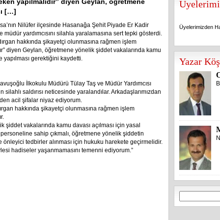
reken yapılmalıdır” diyen Geylan, öğretmene
Üyelerimi
ı […]
sa’nın Nilüfer ilçesinde Hasanağa Şehit Piyade Er Kadir
Üyelerimizden Ha
e müdür yardımcısını silahla yaralamasına sert tepki gösterdi.
ldırgan hakkında şikayetçi olunmasına rağmen işlem
ır” diyen Geylan, öğretmene yönelik şiddet vakalarında kamu
Üyelerimizden Ha
 yapılması gerektiğini kaydetti.
Yazar Köş
O
Çavuşoğlu İlkokulu Müdürü Tülay Taş ve Müdür Yardımcısı
B
 silahlı saldırısı neticesinde yaralandılar. Arkadaşlarımızdan
en acil şifalar niyaz ediyorum.
dırgan hakkında şikayetçi olunmasına rağmen işlem
r.
 şiddet vakalarında kamu davası açılması için yasal
B personeline sahip çıkmalı, öğretmene yönelik şiddetin
N
 önleyici tedbirler alınması için hukuku harekete geçirmelidir.
öylesi hadiseler yaşanmamasını temenni ediyorum.”
Arama: