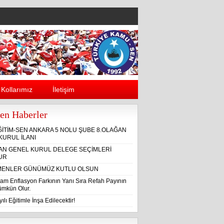
Kollarımız
İletişim
en Haberler
ĞİTİM-SEN ANKARA 5 NOLU ŞUBE 8.OLAĞAN
KURUL İLANI
ĞAN GENEL KURUL DELEGE SEÇİMLERİ
UR
ENLER GÜNÜMÜZ KUTLU OLSUN
am Enflasyon Farkının Yanı Sıra Refah Payının
Mümkün Olur.
ılı Eğitimle İnşa Edilecektir!