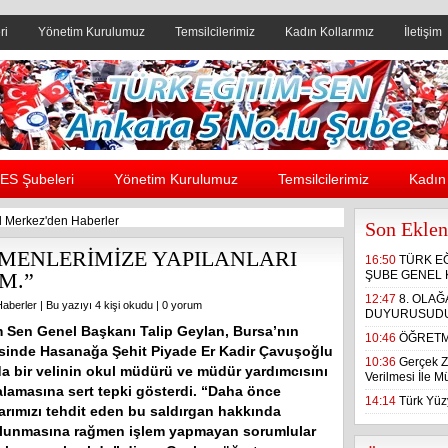
ri
Yönetim Kurulumuz
Temsilcilerimiz
Kadın Kollarımız
İletişim
Header yanı reklam alanı
ES Şubeleri
Yönetim Kurulumuz
Temsilcilerimiz
Kadın 
 Merkez'den Haberler
Son Eklen
MENLERİMİZE YAPILANLARI
16:50
TÜRK E
M.”
ŞUBE GENEL 
12:47
8. OLA
aberler
| Bu yazıyı 4 kişi okudu |
0 yorum
DUYURUSUD
m Sen Genel Başkanı Talip Geylan, Bursa’nın
10:46
ÖĞRETM
çesinde Hasanağa Şehit Piyade Er Kadir Çavuşoğlu
10:36
Gerçek Z
da bir velinin okul müdürü ve müdür yardımcısını
Verilmesi İle 
ralamasına sert tepki gösterdi. “Daha önce
14:14
Türk Yüzy
arımızı tehdit eden bu saldırgan hakkında
olunmasına rağmen işlem yapmayan sorumlular