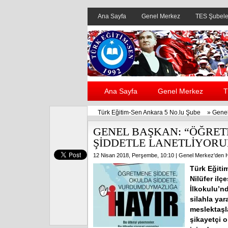
Ana Sayfa
Genel Merkez
TES Şubele
Ana Sayfa
Genel Merkez
T
Türk Eğitim-Sen Ankara 5 No.lu Şube
»
Genel
GENEL BAŞKAN: “ÖĞRET
ŞİDDETLE LANETLİYORU
12 Nisan 2018, Perşembe, 10:10 |
Genel Merkez'den H
Türk Eğiti
Nilüfer il
İlkokulu’n
silahla ya
meslektaşl
şikayetçi 