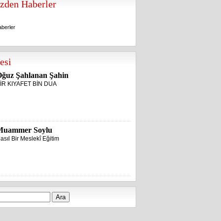
zden Haberler
berler
berler
esi
ğuz Şahlanan Şahin
İR KIYAFET BİN DUA
Muammer Soylu
asıl Bir Meslekî Eğitim