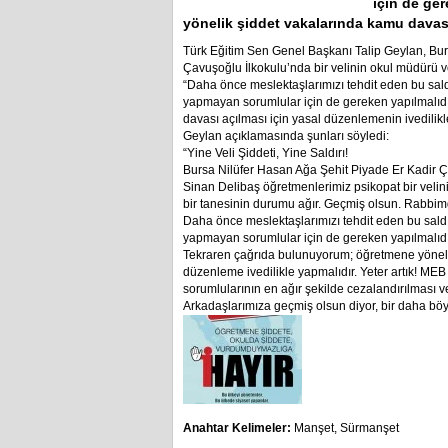
için de ge
yönelik şiddet vakalarında kamu davas
Türk Eğitim Sen Genel Başkanı Talip Geylan, Bur
Çavuşoğlu İlkokulu’nda bir velinin okul müdürü v
“Daha önce meslektaşlarımızı tehdit eden bu sa
yapmayan sorumlular için de gereken yapılmalıd
davası açılması için yasal düzenlemenin ivedilikle
Geylan açıklamasında şunları söyledi:
“Yine Veli Şiddeti, Yine Saldırı!
Bursa Nilüfer Hasan Ağa Şehit Piyade Er Kadir 
Sinan Delibaş öğretmenlerimiz psikopat bir velinin
bir tanesinin durumu ağır. Geçmiş olsun. Rabbimd
Daha önce meslektaşlarımızı tehdit eden bu sal
yapmayan sorumlular için de gereken yapılmalıdı
Tekraren çağrıda bulunuyorum; öğretmene yönelik
düzenleme ivedilikle yapmalıdır. Yeter artık! ME
sorumlularının en ağır şekilde cezalandırılması ve
Arkadaşlarımıza geçmiş olsun diyor, bir daha b
Anahtar Kelimeler:
Manşet
,
Sürmanşet