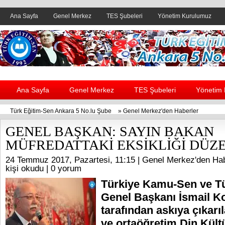
Ana Sayfa
Genel Merkez
TES Şubeleri
Yönetim Kurulumuz
Header yanı reklam alanı
Ana Sayfa
Genel Merkez
TES Şubeleri
Yönetim
Türk Eğitim-Sen Ankara 5 No.lu Şube
»
Genel Merkez'den Haberler
GENEL BAŞKAN: SAYIN BAKAN
MÜFREDATTAKİ EKSİKLİĞİ DÜZE
24 Temmuz 2017, Pazartesi, 11:15 |
Genel Merkez'den Hab
kişi okudu |
0 yorum
Türkiye Kamu-Sen ve T
Genel Başkanı İsmail 
tarafından askıya çıkarı
ve ortaöğretim Din Kült