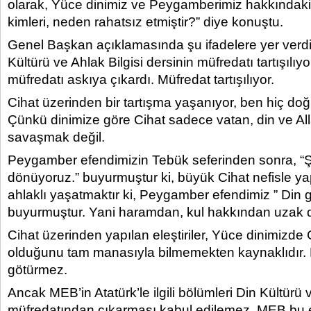
olarak, Yüce dinimiz ve Peygamberimiz hakkındaki
kimleri, neden rahatsız etmiştir?” diye konuştu.
Genel Başkan açıklamasında şu ifadelere yer verdi
Kültürü ve Ahlak Bilgisi dersinin müfredatı tartışılıy
müfredatı askıya çıkardı. Müfredat tartışılıyor.
Cihat üzerinden bir tartışma yaşanıyor, ben hiç d
Çünkü dinimize göre Cihat sadece vatan, din ve Al
savaşmak değil.
Peygamber efendimizin Tebük seferinden sonra, “Ş
dönüyoruz.” buyurmuştur ki, büyük Cihat nefisle yapı
ahlaklı yaşatmaktır ki, Peygamber efendimiz ” Din gü
buyurmuştur. Yani haramdan, kul hakkından uzak 
Cihat üzerinden yapılan eleştiriler, Yüce dinimizde 
olduğunu tam manasıyla bilmemekten kaynaklıdır. B
götürmez.
Ancak MEB’in Atatürk’le ilgili bölümleri Din Kültürü v
müfredatından çıkarması kabul edilemez. MEB bu e