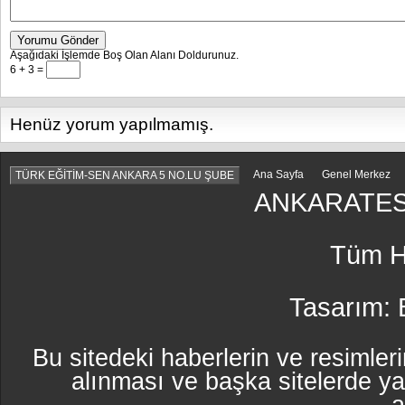
Yorumu Gönder
Aşağıdaki İşlemde Boş Olan Alanı Doldurunuz.
6 + 3 =
Henüz yorum yapılmamış.
Ana Sayfa
Genel Merkez
TÜRK EĞİTİM-SEN ANKARA 5 NO.LU ŞUBE
ANKARATES
Tüm Ha
Tasarım:
Bu sitedeki haberlerin ve resimleri
alınması ve başka sitelerde y