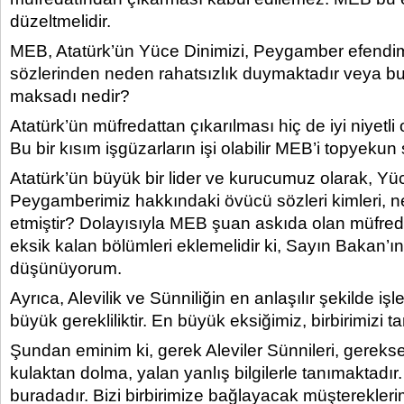
düzeltmelidir.
MEB, Atatürk’ün Yüce Dinimizi, Peygamber efendi
sözlerinden neden rahatsızlık duymaktadır veya b
maksadı nedir?
Atatürk’ün müfredattan çıkarılması hiç de iyi niyetl
Bu bir kısım işgüzarların işi olabilir MEB’i topyeku
Atatürk’ün büyük bir lider ve kurucumuz olarak, Yü
Peygamberimiz hakkındaki övücü sözleri kimleri, n
etmiştir? Dolayısıyla MEB şuan askıda olan müfredatt
eksik kalan bölümleri eklemelidir ki, Sayın Bakan’
düşünüyorum.
Ayrıca, Alevilik ve Sünniliğin en anlaşılır şekilde iş
büyük gerekliliktir. En büyük eksiğimiz, birbirimizi
Şundan eminim ki, gerek Aleviler Sünnileri, gerekse 
kulaktan dolma, yalan yanlış bilgilerle tanımaktadır
buradadır. Bizi birbirimize bağlayacak müşterekler