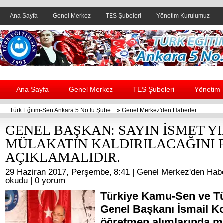
Ana Sayfa
Genel Merkez
TES Şubeleri
Yönetim Kurulumuz
Header yanı reklam alanı
Ana Sayfa
Genel Merkez
TES Şubeleri
Yönetim
Türk Eğitim-Sen Ankara 5 No.lu Şube
»
Genel Merkez'den Haberler
GENEL BAŞKAN: SAYIN İSMET Y
MÜLAKATIN KALDIRILACAĞINI
AÇIKLAMALIDIR.
29 Haziran 2017, Perşembe, 8:41 |
Genel Merkez'den Habe
okudu |
0 yorum
Türkiye Kamu-Sen ve T
Genel Başkanı İsmail K
öğretmen alımlarında m