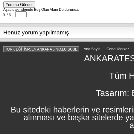
Yorumu Gönder
Aşağıdaki İşlemde Boş Olan Alanı Doldurunuz.
9 + 8 =
Henüz yorum yapılmamış.
Ana Sayfa
Genel Merkez
TÜRK EĞİTİM-SEN ANKARA 5 NO.LU ŞUBE
ANKARATES
Tüm Ha
Tasarım:
Bu sitedeki haberlerin ve resimleri
alınması ve başka sitelerde y
a