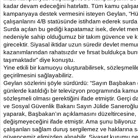
kadar devam edeceğini hatırlattı. Tüm kamu çalışan
kampanyaya destek vermesini isteyen Geylan, “H
çalışanlarını 4/B statüsünde istihdam ederek surda b
Surda açılan bu gediği kapatamaz isek, devlet m
nedeniyle sahip olduğumuz bir takım güvence ve k
girecektir. Siyasal iktidar uzun süredir devlet memur
kazanımlarından rahatsızdır ve fırsat buldukça b
taşımaktadır” diye konuştu.
Yine etkili bir kamuoyu oluşturabilirsek, sözleşmeli
geçirilmesini sağlayabiliriz.
Geylan sözlerini şöyle sürdürdü: “Sayın Başbakan 
günlerde katıldığı bir televizyon programında kamu
sözleşmeli olması gerektiğini ifade etmiştir. Gerçi
ve Sosyal Güvenlik Bakanı Sayın Jülide Sarıeroğlu
yaparak, Başbakan’ın açıklamasını düzeltircesine,
değişmeyeceğini ifade etmiştir. Ama şunu biliyoruz
çalışanları sağlam duruş sergilemez ve haklarına s
güvencemiz elimizden alınabilir. Siyaset kurumu ne