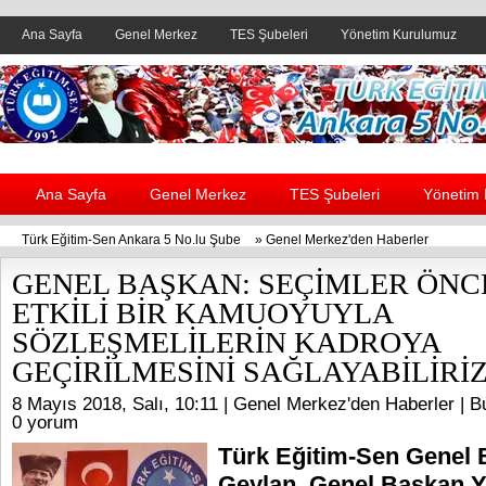
Ana Sayfa
Genel Merkez
TES Şubeleri
Yönetim Kurulumuz
Header yanı reklam alanı
Ana Sayfa
Genel Merkez
TES Şubeleri
Yönetim
Türk Eğitim-Sen Ankara 5 No.lu Şube
»
Genel Merkez'den Haberler
GENEL BAŞKAN: SEÇİMLER ÖNC
ETKİLİ BİR KAMUOYUYLA
SÖZLEŞMELİLERİN KADROYA
GEÇİRİLMESİNİ SAĞLAYABİLİRİZ
8 Mayıs 2018, Salı, 10:11 |
Genel Merkez'den Haberler
| B
0 yorum
Türk Eğitim-Sen Genel 
Geylan, Genel Başkan Y