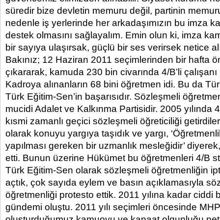
süredir bize devletin memuru değil, partinin memuru
nedenle iş yerlerinde her arkadaşımızın bu imza 
destek olmasını sağlayalım. Emin olun ki, imza k
bir sayıya ulaşırsak, güçlü bir ses verirsek netice alı
Bakınız; 12 Haziran 2011 seçimlerinden bir haft
çıkararak, kamuda 230 bin civarında 4/B’li çalışanı
Kadroya alınanların 68 bini öğretmen idi. Bu da T
Türk Eğitim-Sen’in başarısıdır. Sözleşmeli öğretme
mucidi Adalet ve Kalkınma Partisidir. 2005 yılında
kısmi zamanlı geçici sözleşmeli öğreticiliği getirdil
olarak konuyu yargıya taşıdık ve yargı, ‘Öğretmenl
yapılması gereken bir uzmanlık mesleğidir’ diyerek
etti. Bunun üzerine Hükümet bu öğretmenleri 4/B st
Türk Eğitim-Sen olarak sözleşmeli öğretmenliğin ipt
açtık, çok sayıda eylem ve basın açıklamasıyla sö
öğretmenliği protesto ettik. 2011 yılına kadar ciddi
gündemi oluştu. 2011 yılı seçimleri öncesinde MH
oluşturduğumuz kamuoyu ve kanaat olgunluğu net