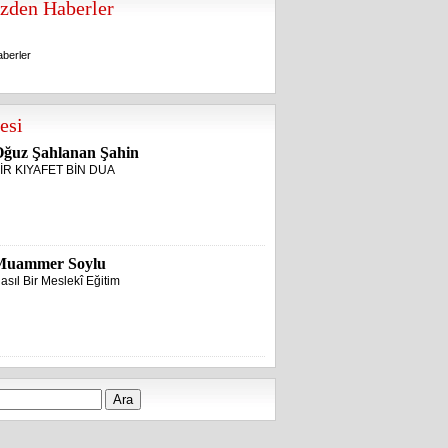
zden Haberler
berler
berler
esi
ğuz Şahlanan Şahin
İR KIYAFET BİN DUA
Muammer Soylu
asıl Bir Meslekî Eğitim