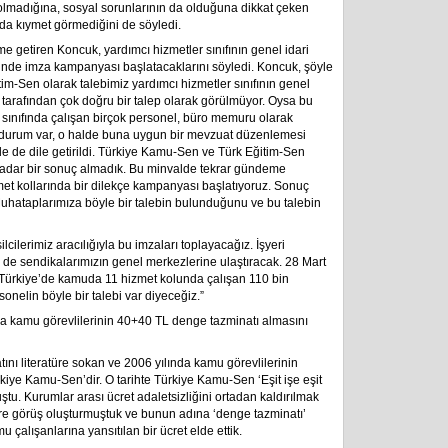
lmadığına, sosyal sorunlarının da olduğuna dikkat çeken
a kıymet görmediğini de söyledi.
me getiren Koncuk, yardımcı hizmetler sınıfının genel idari
elinde imza kampanyası başlatacaklarını söyledi. Koncuk, şöyle
im-Sen olarak talebimiz yardımcı hizmetler sınıfının genel
ler tarafından çok doğru bir talep olarak görülmüyor. Oysa bu
er sınıfında çalışan birçok personel, büro memuru olarak
i bir durum var, o halde buna uygun bir mevzuat düzenlemesi
 de dile getirildi. Türkiye Kamu-Sen ve Türk Eğitim-Sen
adar bir sonuç almadık. Bu minvalde tekrar gündeme
et kollarında bir dilekçe kampanyası başlatıyoruz. Sonuç
Muhataplarımıza böyle bir talebin bulunduğunu ve bu talebin
cilerimiz aracılığıyla bu imzaları toplayacağız. İşyeri
z de sendikalarımızın genel merkezlerine ulaştıracak. 28 Mart
 Türkiye’de kamuda 11 hizmet kolunda çalışan 110 bin
onelin böyle bir talebi var diyeceğiz.”
da kamu görevlilerinin 40+40 TL denge tazminatı almasını
ını literatüre sokan ve 2006 yılında kamu görevlilerinin
iye Kamu-Sen’dir. O tarihte Türkiye Kamu-Sen ‘Eşit işe eşit
u. Kurumlar arası ücret adaletsizliğini ortadan kaldırılmak
zere görüş oluşturmuştuk ve bunun adına ‘denge tazminatı’
alışanlarına yansıtılan bir ücret elde ettik.