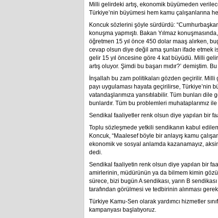
Milli gelirdeki artış, ekonomik büyümeden verilec
Türkiye’nin büyümesi hem kamu çalışanlarına hem 
Koncuk sözlerini şöyle sürdürdü: “Cumhurbaşkanı’
konuşma yapmıştı. Bakan Yılmaz konuşmasında, ö
öğretmen 15 yıl önce 450 dolar maaş alırken, bu
cevap olsun diye değil ama şunları ifade etmek ist
gelir 15 yıl öncesine göre 4 kat büyüdü. Milli gel
artış oluyor. Şimdi bu başarı mıdır?’ demiştim. 
İnşallah bu zam politikaları gözden geçirilir. Mil
payı uygulaması hayata geçirilirse, Türkiye’nin
vatandaşlarımıza yansıtılabilir. Tüm bunları dile 
bunlardır. Tüm bu problemleri muhataplarımız ile ta
Sendikal faaliyetler renk olsun diye yapılan bir faa
Toplu sözleşmede yetkili sendikanın kabul edilem
Koncuk, “Maalesef böyle bir anlayış kamu çalışanla
ekonomik ve sosyal anlamda kazanamayız, aksine 
dedi.
Sendikal faaliyetin renk olsun diye yapılan bir f
amirlerinin, müdürünün ya da bilmem kimin gözün
sürece, bizi bugün A sendikası, yarın B sendika
tarafından görülmesi ve tedbirinin alınması gerek
Türkiye Kamu-Sen olarak yardımcı hizmetler sınıfın
kampanyası başlatıyoruz.