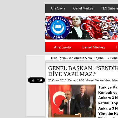
Ana Sayfa
Genel Merkez
TES Şubele
Ana Sayfa
Genel Merkez
T
Türk Eğitim-Sen Ankara 5 No.lu Şube
»
Genel
GENEL BAŞKAN: “SENDİ
DİYE YAPILMAZ.”
26 Ocak 2018, Cuma, 11:20 |
Genel Merkez'den Haber
Türkiye Ka
Koncuk ve 
Ankara 3 N
katıldı. T
Ankara 3 N
Yönetim Kur