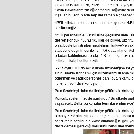
‘Sözleşmeli personel ile kadrolu arasında hiçbir
Güvenlik Bakanımıza, ‘Size 11 tane fark sayayım.
Sayın Bakanlarımızın öğrenmesini sağlayın’ dedim. B
İnşallah bu sorunların hepsini zamanla çözeceğiz
4/B’li istihdamın ortadan kaldırılması gerekir. 4/
sürdüreceğiz.
4/C’li personelin 4/B statüsüne geçirilmesinin 
getiren Koncuk, “Bunu 4/C’liler de biliyor. Biz 4/C
olsa, böyle bir istihdam modelinin Türkiye’ye yakış
statüsüne geçirilmesi ile ilgili KHK yayınlandı. As
ortadan kaldırılması gerekir. 4/B’lilerin kadroya 
istihdam kabul edilemezdir.
657 Sayılı DMK’da 4/B aslında uzmanlığına ihtiy
sınırlı sayıda istihdamı için düzenlenmişti ama 4/B 
öğretmen ve sağlık personeli dahil bütün kamu gör
ilgilendiriyor” diye konuştu.
Bu mücadeleyi daha da ileriye götürmek, daha gü
Koncuk, sözlerini şöyle sürdürdü: “Bu ülkede sad
yaşayacak. Belki ‘bu konular beni ilgilendirmiyor’ 
Bu mücadeleyi daha da ileriye götürmek, daha gü
olmalıyız. Sözünüzün daha geçerli olması belki üye
sendikanın sözünün dikkate alınmadığını görüyoru
desteklemesi gerektiği sorusunu kendisine sormas