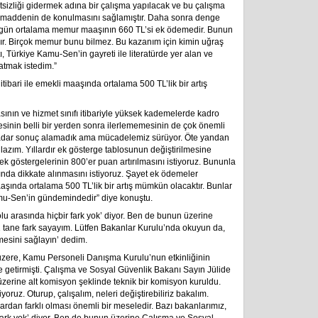
tsizliği gidermek adına bir çalışma yapılacak ve bu çalışma
ir maddenin de konulmasını sağlamıştır. Daha sonra denge
 Bugün ortalama memur maaşının 660 TL’si ek ödemedir. Bunun
rdır. Birçok memur bunu bilmez. Bu kazanım için kimin uğraş
Türkiye Kamu-Sen’in gayreti ile literatürde yer alan ve
atmak istedim.”
tibari ile emekli maaşında ortalama 500 TL’lik bir artış
sının ve hizmet sınıfı itibariyle yüksek kademelerde kadro
nin belli bir yerden sonra ilerlememesinin de çok önemli
adar sonuç alamadık ama mücadelemiz sürüyor. Öte yandan
lazım. Yıllardır ek gösterge tablosunun değiştirilmesine
k göstergelerinin 800’er puan artırılmasını istiyoruz. Bununla
nda dikkate alınmasını istiyoruz. Şayet ek ödemeler
maaşında ortalama 500 TL’lik bir artış mümkün olacaktır. Bunlar
u-Sen’in gündemindedir” diye konuştu.
lu arasında hiçbir fark yok’ diyor. Ben de bunun üzerine
 tane fark sayayım. Lütfen Bakanlar Kurulu’nda okuyun da,
mesini sağlayın’ dedim.
 üzere, Kamu Personeli Danışma Kurulu’nun etkinliğinin
tirmişti. Çalışma ve Sosyal Güvenlik Bakanı Sayın Jülide
zerine alt komisyon şeklinde teknik bir komisyon kuruldu.
yoruz. Oturup, çalışalım, neleri değiştirebiliriz bakalım.
ardan farklı olması önemli bir meseledir. Bazı bakanlarımız,