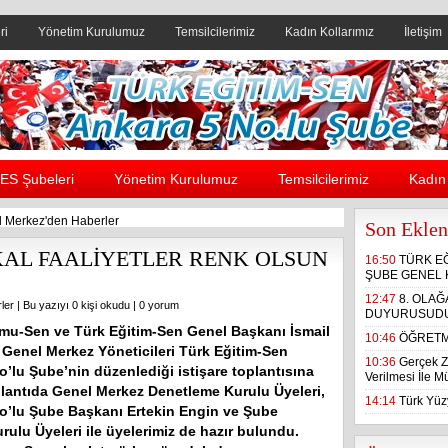
ri
Yönetim Kurulumuz
Temsilcilerimiz
Kadın Kollarımız
İletişim
Header yanı reklam alanı
ES Şubeleri
Yönetim Kurulumuz
Temsilcilerimiz
Kadın 
 Merkez'den Haberler
Son Eklen
KAL FAALİYETLER RENK OLSUN
16:50
TÜRK E
ŞUBE GENEL 
12:47
8. OLA
ler
| Bu yazıyı 0 kişi okudu |
0 yorum
DUYURUSUD
mu-Sen ve Türk Eğitim-Sen Genel Başkanı İsmail
10:46
ÖĞRETM
Genel Merkez Yöneticileri Türk Eğitim-Sen
10:36
Gerçek Z
o’lu Şube’nin düzenlediği istişare toplantısına
Verilmesi İle 
oplantıda Genel Merkez Denetleme Kurulu Üyeleri,
14:14
Türk Yüzy
o’lu Şube Başkanı Ertekin Engin ve Şube
ulu Üyeleri ile üyelerimiz de hazır bulundu.