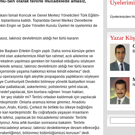
mu-Sen olarak terörle mücadelede amasız,
Üyelerimi
anı İsmail Koncuk ve Genel Merkez Yöneticileri Türk Eğitim-
Üyelerimizden Ha
 toplantısına katıldı. Toplantıda Genel Merkez Denetleme
ekin Engin ve Şube Yönetim Kurulu Üyeleri ile üyelerimiz de
Üyelerimizden Ha
Yazar Köş
z, lakinsiz devletimizin aldığı her türlü kararın
O
ube Başkanı Ertekin Engin yaptı. Daha sonra kürsüye gelen
B
it olan askerlerimize Allah’tan rahmet, acılı ailelerine ve
harekatının yapılması gereken bir harekat olduğunu söyleyen
ede amasız, lakinsiz devletimizin aldığı her türlü kararın
içerisinde yaşama hakkımızı kimse tehdit edemez” dedi.
 operasyonla ilgili aleyhte propaganda yaptıklarını söyleyen
ye Cumhuriyeti Devletini bölmeye yönelik faaliyetleri insan
N
r patlatılacak; askerlerimiz, polislerimiz şehit olacak,
hedef yapılacak, tüm bunlara rağmen ‘insan hakları,
bir şey olabilir mi? Terörü ortadan kaldırmak için yapılacak
kardeşimizdir. Onlarla aramıza kimse giremez. Anadolu
n, Arabı, Kürdü, Çerkezi ile birlikte bu ülkeye bağlılığını
e kan kardeşimizdir. Bu coğrafyada yaşayan insanların
k lafımız, yapılacak bir mücadelemiz olmalıdır. Terörle
Arama:
iyoruz. Ama artık bundan sonrasına bakalım. Terörle
le mücadeleyi amasız, lakinsiz desteklemeye devam ettireceğiz.
e beraberliğimizi, bölünmez bütünlüğümüzü korusun” dedi.