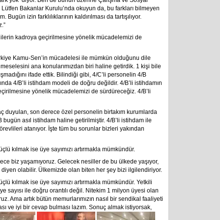
 fark yok’ diyor. Ben de bunun üzerine Çalışma ve Sosyal
 Lütfen Bakanlar Kurulu’nda okuyun da, bu farkları bilmeyen
ugün izin farklılıklarının kaldırılması da tartışılıyor.
.”
B’lilerin kadroya geçirilmesine yönelik mücadelemizi de
Türkiye Kamu-Sen’in mücadelesi ile mümkün olduğunu dile
 meselesini ana konularımızdan biri haline getirdik. 1 kişi bile
madığını ifade ettik. Bilindiği gibi, 4/C’li personelin 4/B
lında 4/B’li istihdam modeli de doğru değildir. 4/B’li istihdamın
geçirilmesine yönelik mücadelemizi de sürdüreceğiz. 4/B’li
aç duyulan, son derece özel personelin birtakım kurumlarda
bugün asıl istihdam haline getirilmiştir. 4/B’li istihdam ile
evlileri atanıyor. İşte tüm bu sorunlar bizleri yakından
çlü kılmak ise üye sayımızı artırmakla mümkündür.
ece biz yaşamıyoruz. Gelecek nesiller de bu ülkede yaşıyor,
diyen olabilir. Ülkemizde olan biten her şey bizi ilgilendiriyor.
çlü kılmak ise üye sayımızı artırmakla mümkündür. Yetkili
 sayısı ile doğru orantılı değil. Nitekim 1 milyon üyesi olan
z. Ama artık bütün memurlarımızın nasıl bir sendikal faaliyeti
ı ve iyi bir cevap bulması lazım. Sonuç almak istiyorsak,