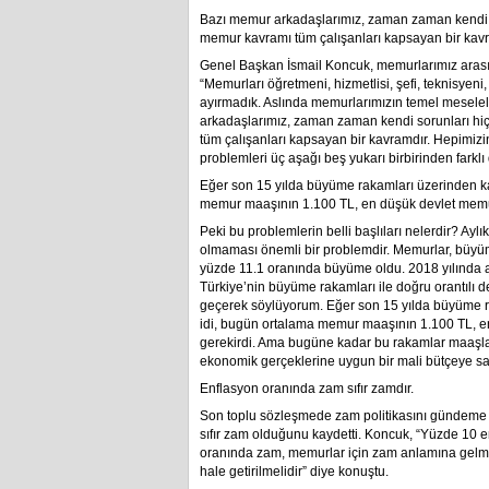
Bazı memur arkadaşlarımız, zaman zaman kendi 
memur kavramı tüm çalışanları kapsayan bir kavr
Genel Başkan İsmail Koncuk, memurlarımız arasınd
“Memurları öğretmeni, hizmetlisi, şefi, teknisyeni,
ayırmadık. Aslında memurlarımızın temel meselele
arkadaşlarımız, zaman zaman kendi sorunları h
tüm çalışanları kapsayan bir kavramdır. Hepimizin
problemleri üç aşağı beş yukarı birbirinden farklı 
Eğer son 15 yılda büyüme rakamları üzerinden ka
memur maaşının 1.100 TL, en düşük devlet memur
Peki bu problemlerin belli başlıları nelerdir? Ayl
olmaması önemli bir problemdir. Memurlar, büyüme
yüzde 11.1 oranında büyüme oldu. 2018 yılında a
Türkiye’nin büyüme rakamları ile doğru orantılı de
geçerek söylüyorum. Eğer son 15 yılda büyüme ra
idi, bugün ortalama memur maaşının 1.100 TL, e
gerekirdi. Ama bugüne kadar bu rakamlar maaşlar
ekonomik gerçeklerine uygun bir mali bütçeye sa
Enflasyon oranında zam sıfır zamdır.
Son toplu sözleşmede zam politikasını gündeme g
sıfır zam olduğunu kaydetti. Koncuk, “Yüzde 10 en
oranında zam, memurlar için zam anlamına gelme
hale getirilmelidir” diye konuştu.