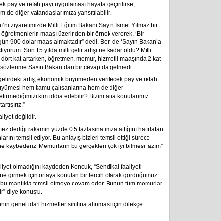
ek pay ve refah payı uygulaması hayata geçirilirse,
de diğer vatandaşlarımıza yansıtılabilir.
nı ziyaretimizde Milli Eğitim Bakanı Sayın İsmet Yılmaz bir
ğretmenlerin maaşı üzerinden bir örnek vererek, ‘Bir
gün 900 dolar maaş almaktadır” dedi. Ben de ‘Sayın Bakan’a
iyorum. Son 15 yılda milli gelir artışı ne kadar oldu? Milli
ir dört kat artarken, öğretmen, memur, hizmetli maaşında 2 kat
Bu sözlerime Sayın Bakan’dan bir cevap da gelmedi.
li gelirdeki artış, ekonomik büyümeden verilecek pay ve refah
 büyümesi hem kamu çalışanlarına hem de diğer
getirmediğimizi kim iddia edebilir? Bizim ana konularımız
rtışırız.”
liyet değildir.
ez dediği rakamın yüzde 0.5 fazlasına imza attığını hatırlatan
rını temsil ediyor. Bu anlayış bizleri temsil ettiği sürece
kaybederiz. Memurların bu gerçekleri çok iyi bilmesi lazım”
aaliyet olmadığını kaydeden Koncuk, “Sendikal faaliyeti
e girmek için ortaya konulan bir tercih olarak gördüğümüz
sı bu mantıkla temsil etmeye devam eder. Bunun tüm memurlar
ir” diye konuştu.
ın genel idari hizmetler sınıfına alınması için dilekçe