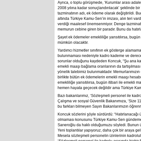
Ayrıca, o toplu görüşmede, ‘Kurumlar arası adale
2008 yılına kadar sonuçlandırılacak’ şeklinde b
tazminatının adı, ek ödeme olarak değiştirildi.
altında Türkiye Kamu-Sen’in imzası, alın teri va
verdiği maalesef önemsenmiyor. Denge tazminatı, 
memurun cebine giren bir paradır. Bunu da hatırl
Şayet ek ödemeler emekliliğe yansıtılırsa, bugün i
mümkün olacaktır.
Yardımcı hizmetler sınıfının ek gösterge alamama
bulunmaması nedeniyle kadro kademe ve derecesi
sorunlar olduğunu kaydeden Koncuk, “Şu ana k
emekli maaşı bağlama oranlarının da tartışılması 
yönelik talebimiz bulunmaktadır. Memurlarımızın e
birlikte bütün ek ödemelerin emekli maaşı hesabı
emekliliğe yansıtılırsa, bugün itibari ile emekli 
hemen hayata geçecek değildir ama Türkiye Kam
Bazı bakanlarımız, ‘Sözleşmeli personel ile kadro
Çalışma ve sosyal Güvenlik Bakanımıza, ‘Size 11
bu farkları bilmeyen Sayın Bakanlarımızın öğren
Koncuk sözlerini şöyle sürdürdü: “Hatırlanacağı
olmaması konusunu Türkiye Kamu-Sen gündeme ge
Sarıeroğlu da haklı olduğumuzu söyledi. Bunun ü
Yeni toplantılar yapıyoruz, daha çok bir araya geli
Mesela sözleşmeli personelin izinlerinin kadrolul