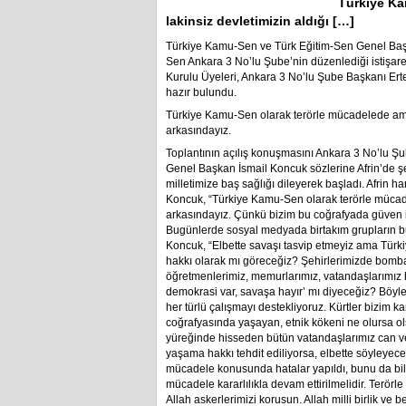
Türkiye Ka
lakinsiz devletimizin aldığı […]
Türkiye Kamu-Sen ve Türk Eğitim-Sen Genel Başk
Sen Ankara 3 No’lu Şube’nin düzenlediği istişare
Kurulu Üyeleri, Ankara 3 No’lu Şube Başkanı Ert
hazır bulundu.
Türkiye Kamu-Sen olarak terörle mücadelede aması
arkasındayız.
Toplantının açılış konuşmasını Ankara 3 No’lu Ş
Genel Başkan İsmail Koncuk sözlerine Afrin’de şeh
milletimize baş sağlığı dileyerek başladı. Afrin 
Koncuk, “Türkiye Kamu-Sen olarak terörle mücadel
arkasındayız. Çünkü bizim bu coğrafyada güven 
Bugünlerde sosyal medyada birtakım grupların bu
Koncuk, “Elbette savaşı tasvip etmeyiz ama Türki
hakkı olarak mı göreceğiz? Şehirlerimizde bombala
öğretmenlerimiz, memurlarımız, vatandaşlarımız 
demokrasi var, savaşa hayır’ mı diyeceğiz? Böyle 
her türlü çalışmayı destekliyoruz. Kürtler bizim 
coğrafyasında yaşayan, etnik kökeni ne olursa olsu
yüreğinde hisseden bütün vatandaşlarımız can v
yaşama hakkı tehdit ediliyorsa, elbette söyleyece
mücadele konusunda hatalar yapıldı, bunu da bil
mücadele kararlılıkla devam ettirilmelidir. Terör
Allah askerlerimizi korusun. Allah milli birlik v