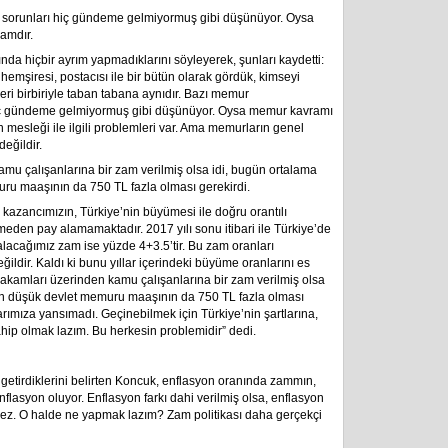
sorunları hiç gündeme gelmiyormuş gibi düşünüyor. Oysa
amdır.
a hiçbir ayrım yapmadıklarını söyleyerek, şunları kaydetti:
 hemşiresi, postacısı ile bir bütün olarak gördük, kimseyi
ri birbiriyle taban tabana aynıdır. Bazı memur
iç gündeme gelmiyormuş gibi düşünüyor. Oysa memur kavramı
 mesleği ile ilgili problemleri var. Ama memurların genel
değildir.
mu çalışanlarına bir zam verilmiş olsa idi, bugün ortalama
u maaşının da 750 TL fazla olması gerekirdi.
ık kazancımızın, Türkiye’nin büyümesi ile doğru orantılı
den pay alamamaktadır. 2017 yılı sonu itibari ile Türkiye’de
lacağımız zam ise yüzde 4+3.5’tir. Bu zam oranları
ğildir. Kaldı ki bunu yıllar içerindeki büyüme oranlarını es
kamları üzerinden kamu çalışanlarına bir zam verilmiş olsa
n düşük devlet memuru maaşının da 750 TL fazla olması
ımıza yansımadı. Geçinebilmek için Türkiye’nin şartlarına,
hip olmak lazım. Bu herkesin problemidir” dedi.
etirdiklerini belirten Koncuk, enflasyon oranında zammın,
flasyon oluyor. Enflasyon farkı dahi verilmiş olsa, enflasyon
z. O halde ne yapmak lazım? Zam politikası daha gerçekçi