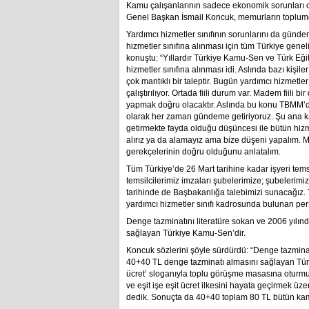
Kamu çalışanlarının sadece ekonomik sorunları o
Genel Başkan İsmail Koncuk, memurların toplumd
Yardımcı hizmetler sınıfının sorunlarını da günde
hizmetler sınıfına alınması için tüm Türkiye gen
konuştu: “Yıllardır Türkiye Kamu-Sen ve Türk Eğit
hizmetler sınıfına alınması idi. Aslında bazı kişi
çok mantıklı bir taleptir. Bugün yardımcı hizmetl
çalıştırılıyor. Ortada fiili durum var. Madem fiil
yapmak doğru olacaktır. Aslında bu konu TBMM’de
olarak her zaman gündeme getiriyoruz. Şu ana k
getirmekte fayda olduğu düşüncesi ile bütün hizm
alırız ya da alamayız ama bize düşeni yapalım. 
gerekçelerinin doğru olduğunu anlatalım.
Tüm Türkiye’de 26 Mart tarihine kadar işyeri temsil
temsilcilerimiz imzaları şubelerimize; şubelerimi
tarihinde de Başbakanlığa talebimizi sunacağız.
yardımcı hizmetler sınıfı kadrosunda bulunan pers
Denge tazminatını literatüre sokan ve 2006 yılın
sağlayan Türkiye Kamu-Sen’dir.
Koncuk sözlerini şöyle sürdürdü: “Denge tazminat
40+40 TL denge tazminatı almasını sağlayan Türk
ücret’ sloganıyla toplu görüşme masasına oturmuşt
ve eşit işe eşit ücret ilkesini hayata geçirmek ü
dedik. Sonuçta da 40+40 toplam 80 TL bütün kamu ç