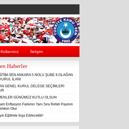
Kollarımız
İletişim
en Haberler
ĞİTİM-SEN ANKARA 5 NOLU ŞUBE 8.OLAĞAN
KURUL İLANI
ĞAN GENEL KURUL DELEGE SEÇİMLERİ
UR
ENLER GÜNÜMÜZ KUTLU OLSUN
am Enflasyon Farkının Yanı Sıra Refah Payının
Mümkün Olur.
ılı Eğitimle İnşa Edilecektir!