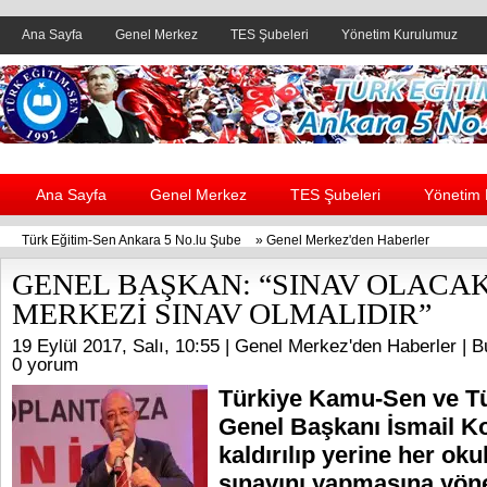
Ana Sayfa
Genel Merkez
TES Şubeleri
Yönetim Kurulumuz
Header yanı reklam alanı
Ana Sayfa
Genel Merkez
TES Şubeleri
Yönetim
Türk Eğitim-Sen Ankara 5 No.lu Şube
»
Genel Merkez'den Haberler
GENEL BAŞKAN: “SINAV OLACA
MERKEZİ SINAV OLMALIDIR”
19 Eylül 2017, Salı, 10:55 |
Genel Merkez'den Haberler
| B
0 yorum
Türkiye Kamu-Sen ve T
Genel Başkanı İsmail 
kaldırılıp yerine her ok
sınavını yapmasına yöne