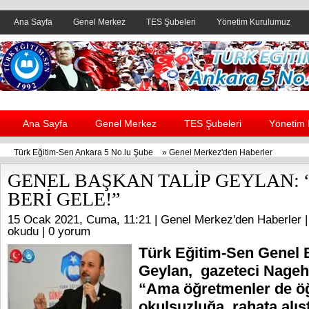
Ana Sayfa
Genel Merkez
TES Şubeleri
Yönetim Kurulumuz
Header yanı reklam alanı
Ana Sayfa
Genel Merkez
TES Şubeleri
Yönetim
Türk Eğitim-Sen Ankara 5 No.lu Şube
»
Genel Merkez'den Haberler
GENEL BAŞKAN TALİP GEYLAN: 
BERİ GELE!”
15 Ocak 2021, Cuma, 11:21 |
Genel Merkez'den Haberler
|
okudu |
0 yorum
Türk Eğitim-Sen Genel 
Geylan, gazeteci Nageh
“Ama öğretmenler de öğ
okulsuzluğa, rahata alışt