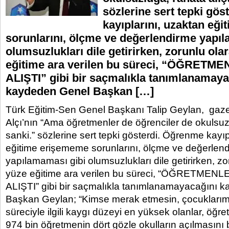
sözlerine sert tepki gö
kayıplarını, uzaktan eğ
sorunlarını, ölçme ve değerlendirme yapı
olumsuzlukları dile getirirken, zorunlu ola
eğitime ara verilen bu süreci, “ÖĞRET
ALIŞTI” gibi bir saçmalıkla tanımlanamaya
kaydeden Genel Başkan […]
Türk Eğitim-Sen Genel Başkanı Talip Geylan, gaz
Alçı’nın “Ama öğretmenler de öğrenciler de okulsuzl
sanki.” sözlerine sert tepki gösterdi. Öğrenme kayıp
eğitime erişememe sorunlarını, ölçme ve değerlen
yapılamaması gibi olumsuzlukları dile getirirken, z
yüze eğitime ara verilen bu süreci, “ÖĞRETME
ALIŞTI” gibi bir saçmalıkla tanımlanamayacağını 
Başkan Geylan; “Kimse merak etmesin, çocuklarımı
süreciyle ilgili kaygı düzeyi en yüksek olanlar, öğret
974 bin öğretmenin dört gözle okulların açılmasını