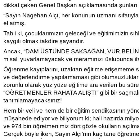
dikkat çeken Genel Başkan açıklamasında şunları 
“Sayın Nagehan Alçı, her konunun uzmanı sıfatıyla
el atmış.
Tabii ki, çocuklarımızın geleceği ve eğitimimizin sıh
kaygılı olmak takdire şayandır.
Ancak, “DAM ÜSTÜNDE SAKSAĞAN, VUR BELİN
misali yuvarlamayacak ve meramınızı üslubunca if
Öğrenme kayıplarını, uzaktan eğitime erişememe s
ve değerlendirme yapılamaması gibi olumsuzlukları d
zorunlu olarak yüz yüze eğitime ara verilen bu süre
“ÖĞRETMENLER RAHATA ALIŞTI” gibi bir saçmalı
tanımlamayacaksınız!
Hem bir veli ve hem de bir eğitim sendikasının yönet
müşahede ediyor ve biliyorum ki; hali hazırda mily
ve 974 bin öğretmenimiz dört gözle okulların açılma
Gerçek böyle iken, Sayın Alçı’nın kaç tane öğretme