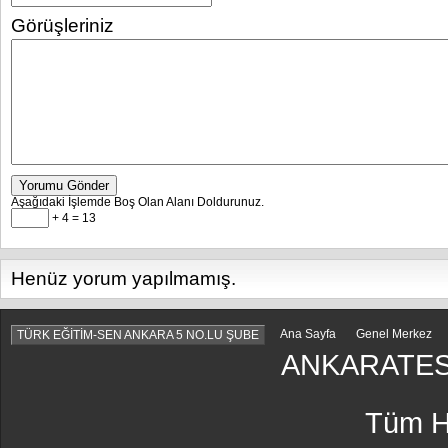
Görüşleriniz
Yorumu Gönder
Aşağıdaki İşlemde Boş Olan Alanı Doldurunuz.
+ 4 = 13
Henüz yorum yapılmamış.
Ana Sayfa
Genel Merkez
TÜRK EĞİTİM-SEN ANKARA 5 NO.LU ŞUBE
ANKARATES
Tüm Ha