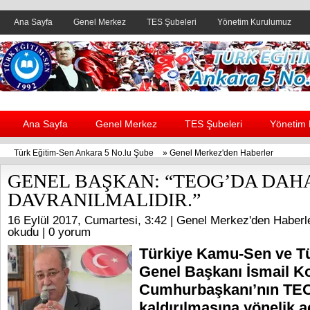
Ana Sayfa
Genel Merkez
TES Şubeleri
Yönetim Kurulumuz
Header yanı reklam alanı
Ana Sayfa
Genel Merkez
TES Şubeleri
Yönetim
Türk Eğitim-Sen Ankara 5 No.lu Şube
»
Genel Merkez'den Haberler
GENEL BAŞKAN: “TEOG’DA DAHA
DAVRANILMALIDIR.”
16 Eylül 2017, Cumartesi, 3:42 |
Genel Merkez'den Haberl
okudu |
0 yorum
Türkiye Kamu-Sen ve T
Genel Başkanı İsmail K
Cumhurbaşkanı’nın TE
kaldırılmasına yönelik a