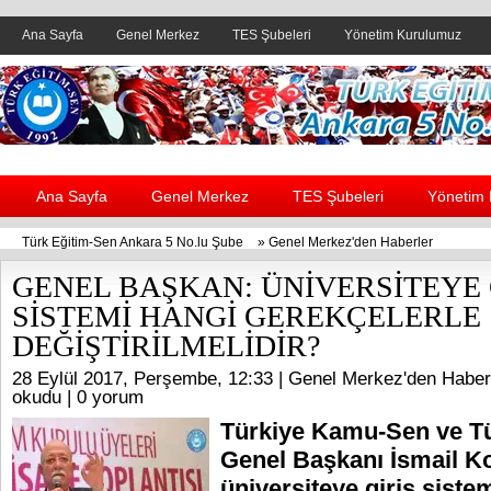
Ana Sayfa
Genel Merkez
TES Şubeleri
Yönetim Kurulumuz
Header yanı reklam alanı
Ana Sayfa
Genel Merkez
TES Şubeleri
Yönetim
Türk Eğitim-Sen Ankara 5 No.lu Şube
»
Genel Merkez'den Haberler
GENEL BAŞKAN: ÜNİVERSİTEYE 
SİSTEMİ HANGİ GEREKÇELERLE
DEĞİŞTİRİLMELİDİR?
28 Eylül 2017, Perşembe, 12:33 |
Genel Merkez'den Haber
okudu |
0 yorum
Türkiye Kamu-Sen ve T
Genel Başkanı İsmail K
üniversiteye giriş siste