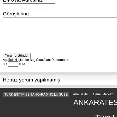
Görüşleriniz
Yorumu Gönder
Aşağıdaki İşlemde Boş Olan Alanı Doldurunuz.
8 +
= 13
Henüz yorum yapılmamış.
Ana Sayfa
Genel Merkez
TÜRK EĞİTİM-SEN ANKARA 5 NO.LU ŞUBE
ANKARATES