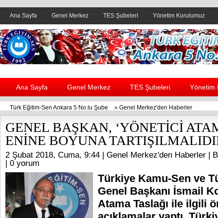
Ana Sayfa
Genel Merkez
TES Şubeleri
Yönetim Kurulumuz
Header yanı reklam alanı
Ana Sayfa
Genel Merkez
TES Şubeleri
Yönetim
Türk Eğitim-Sen Ankara 5 No.lu Şube
»
Genel Merkez'den Haberler
GENEL BAŞKAN, ‘YÖNETİCİ ATA
ENİNE BOYUNA TARTIŞILMALIDI
2 Şubat 2018, Cuma, 9:44 |
Genel Merkez'den Haberler
| B
|
0 yorum
Türkiye Kamu-Sen ve T
Genel Başkanı İsmail K
Atama Taslağı ile ilgili 
açıklamalar yaptı. Türk