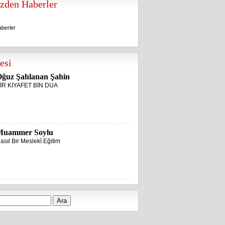
zden Haberler
berler
berler
esi
ğuz Şahlanan Şahin
İR KIYAFET BİN DUA
Muammer Soylu
asıl Bir Meslekî Eğitim