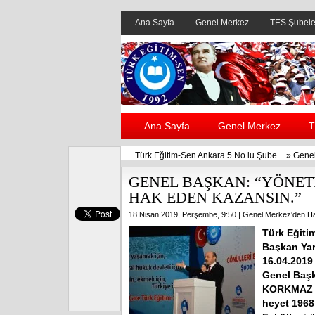
Ana Sayfa
Genel Merkez
TES Şubele
Ana Sayfa
Genel Merkez
T
Türk Eğitim-Sen Ankara 5 No.lu Şube
»
Genel
GENEL BAŞKAN: “YÖNET
HAK EDEN KAZANSIN.”
18 Nisan 2019, Perşembe, 9:50 |
Genel Merkez'den Ha
Türk Eğiti
Başkan Yar
16.04.2019
Genel Baş
KORKMAZ da
heyet 1968 