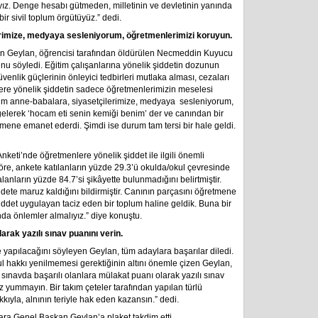
yız. Denge hesabı gütmeden, milletinin ve devletinin yanında
bir sivil toplum örgütüyüz.” dedi.
rimize, medyaya sesleniyorum, öğretmenlerimizi koruyun.
eren Geylan, öğrencisi tarafından öldürülen Necmeddin Kuyucu
u söyledi. Eğitim çalışanlarına yönelik şiddetin dozunun
üvenlik güçlerinin önleyici tedbirleri mutlaka alması, cezaları
nlere yönelik şiddetin sadece öğretmenlerimizin meselesi
üm anne-babalara, siyasetçilerimize, medyaya sesleniyorum,
gelerek ‘hocam eti senin kemiği benim’ der ve canından bir
tmene emanet ederdi. Şimdi ise durum tam tersi bir hale geldi.
eti’nde öğretmenlere yönelik şiddet ile ilgili önemli
öre, ankete katılanların yüzde 29.3’ü okulda/okul çevresinde
anların yüzde 84.7’si şikâyette bulunmadığını belirtmiştir.
ddete maruz kaldığını bildirmiştir. Canının parçasını öğretmene
ddet uygulayan taciz eden bir toplum haline geldik. Buna bir
a önlemler almalıyız.” diye konuştu.
arak yazılı sınav puanını verin.
e yapılacağını söyleyen Geylan, tüm adaylara başarılar diledi.
ul hakkı yenilmemesi gerektiğinin altını önemle çizen Geylan,
ı sınavda başarılı olanlara mülakat puanı olarak yazılı sınav
z yummayın. Bir takım çeteler tarafından yapılan türlü
kıyla, alnının teriyle hak eden kazansın.” dedi.
a Genel Başkan Geylan’a plaket takdim etti.