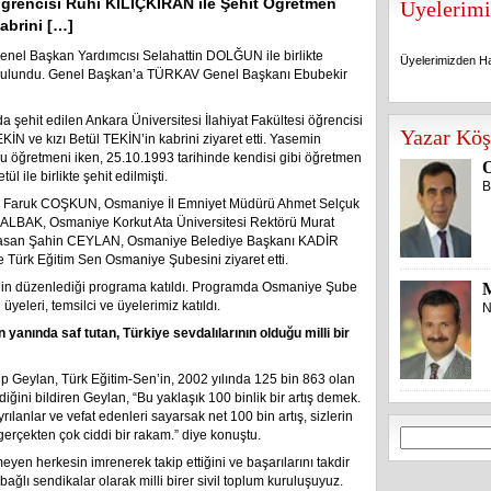
öğrencisi Ruhi KILIÇKIRAN ile Şehit Öğretmen
Üyelerimi
abrini […]
nel Başkan Yardımcısı Selahattin DOLĞUN ile birlikte
Üyelerimizden Ha
 bulundu. Genel Başkan’a TÜRKAV Genel Başkanı Ebubekir
 şehit edilen Ankara Üniversitesi İlahiyat Fakültesi öğrencisi
Üyelerimizden Ha
Yazar Köş
N ve kızı Betül TEKİN’in kabrini ziyaret etti. Yasemin
ulu öğretmeni iken, 25.10.1993 tarihinde kendisi gibi öğretmen
O
 ile birlikte şehit edilmişti.
B
r Faruk COŞKUN, Osmaniye İl Emniyet Müdürü Ahmet Selçuk
ALBAK, Osmaniye Korkut Ata Üniversitesi Rektörü Murat
Hasan Şahin CEYLAN, Osmaniye Belediye Başkanı KADİR
Türk Eğitim Sen Osmaniye Şubesini ziyaret etti.
n düzenlediği programa katıldı. Programda Osmaniye Şube
eleri, temsilci ve üyelerimiz katıldı.
N
yanında saf tutan, Türkiye sevdalılarının olduğu milli bir
 Geylan, Türk Eğitim-Sen’in, 2002 yılında 125 bin 863 olan
diğini bildiren Geylan, “Bu yaklaşık 100 binlik bir artış demek.
ılanlar ve vefat edenleri sayarsak net 100 bin artış, sizlerin
Arama:
 gerçekten çok ciddi bir rakam.” diye konuştu.
en herkesin imrenerek takip ettiğini ve başarılarını takdir
ğlı sendikalar olarak milli birer sivil toplum kuruluşuyuz.