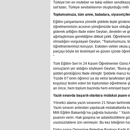
Türkiye’nin en muteber ve takip edilen sendikası
saf tutan, Türkiye sevdalılarının oluşturduğu milli 
Toplumumuza, tüm anne, babalara, siyasetçile
Eğitim çalışanlarına yönelik şiddete tepki göst
öğretmenimizin acısının yüreğimizde taze olduğun
giderek arttığını ifade eden Geylan, devletin ve g
ağırlaştırması gerektiğine dikkat çekti. Öğretme
olmadığını vurgulayan Geylan, “Toplumumuza, t
öğretmenlerimizi koruyun. Eskiden veliler okula 
parçayı böyle bir teslimiyet ve güven içinde öğre
”
Türk Eğitim-Sen’in 24 Kasım Öğretmenler Günü Ank
sonuçların yer aldığını söyleyen Geylan, “Buna g
şiddet gördüğünü ifade etmiştir. Şiddete maruz kal
Yüzde 67’sinin öğrenci ya da velisi tarafından şi
koşulsuz teslim eden bir toplumdan öğretmene şi
an önce, hem toplum bazında hem emniyet bazınd
Yazılı sınavda başarılı olanlara mülakat puanı ol
Yönetici atama yazılı sınavının 21 Nisan tarihind
Yazılı sınavın ardından yapılacak mülakatlarda k
Milli Eğitim Bakanlığı’na çağrıda bulundu: “ Yazıl
puanını verin. Hak gaspına ve adaletsizliklere gö
usulsüzlüklere izin vermeyin. Bu kez bileğinin hak
Daha sonra Osmaniye Belediye Başkanı Kadir Kar