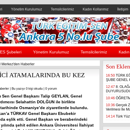
ri
Yönetim Kurulumuz
Temsilcilerimiz
Kadın Kollarımız
İletişim
Header yanı reklam alanı
ES Şubeleri
Yönetim Kurulumuz
Temsilcilerimiz
Kadın 
 Merkez'den Haberler
Son Eklen
İCİ ATAMALARINDA BU KEZ
16:50
TÜRK E
ŞUBE GENEL 
12:47
8. OLA
berler
| Bu yazıyı 0 kişi okudu |
0 yorum
DUYURUSUD
m Sen Genel Başkanı Talip GEYLAN, Genel
10:46
ÖĞRETM
dımcısı Selahattin DOLĞUN ile birlikte
10:36
Gerçek Z
 tarihinde Osmaniye’de ziyaretlerde bulundu.
Verilmesi İle 
kan’a TÜRKAV Genel Başkanı Ebubekir
14:14
Türk Yüzy
 eşlik etti. Genel Başkan ve beraberindeki
yılında şehit edilen Ankara Üniversitesi İlahiyat