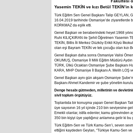
Fakültesi 
Yasemin TEKİN ve kızı Betül TEKİN’in k
Türk Eğitim Sen Genel Başkanı Talip GEYLAN, Ge
16.04.2019 tarihinde Osmaniye’de ziyaretlerde
KORKMAZ da eşlik etti.
Genel Başkan ve beraberindeki heyet 1968 yılında
Ruhi KILIÇKIRAN ile Şehit Öğretmen Yasemin TEKİ
TEKİN, Bitlis İli Merkez Düzköy Erikli Köyü İlkok
olan eşi Bayram TEKİN ve tek çocuğu olan kızı Betül
Genel Başkan daha sonra Osmaniye Valisi Öme
OKUMUŞ, Osmaniye İl Milli Eğitim Müdürü Aydın 
TÜRK, Ülkü Ocakları Osmaniye Şube Başkanı 
KARA, MHP Osmaniye İl Başkanı A. Melih LOŞ ve 
Genel Başkan aynı gün akşam Osmaniye Şube’ni
Başkanı Ahmet Kandemir ve şube yönetim kurulu üy
Denge hesabı gütmeden, milletinin ve devletinin 
sivil toplum örgütüyüz.
Toplantıda bir konuşma yapan Genel Başkan Talip
üye sayısının 16 yıl içinde 210 bin seviyesine gel
Emekli olanlar, istifa edenler, kamu görevinden ayr
350 bin kişiyi üye yaptığınız anlamına gelir ki bu
Türk Eğitim-Sen ve Türk Kamu-Sen’i, seven sevmey
ettiğini kaydeden Geylan, “Türkiye Kamu-Sen ve ba