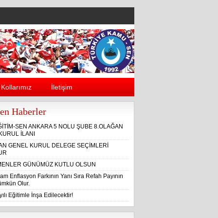
Kollarımız
İletişim
en Haberler
ĞİTİM-SEN ANKARA 5 NOLU ŞUBE 8.OLAĞAN
KURUL İLANI
ĞAN GENEL KURUL DELEGE SEÇİMLERİ
UR
ENLER GÜNÜMÜZ KUTLU OLSUN
am Enflasyon Farkının Yanı Sıra Refah Payının
Mümkün Olur.
ılı Eğitimle İnşa Edilecektir!