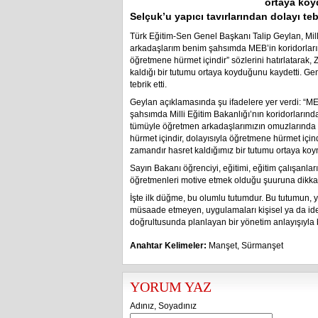
ortaya koy
Selçuk’u yapıcı tavırlarından dolayı teb
Türk Eğitim-Sen Genel Başkanı Talip Geylan, Mil
arkadaşlarım benim şahsımda MEB’in koridorların
öğretmene hürmet içindir” sözlerini hatırlatarak,
kaldığı bir tutumu ortaya koyduğunu kaydetti. Ge
tebrik etti.
Geylan açıklamasında şu ifadelere yer verdi: “M
şahsımda Milli Eğitim Bakanlığı’nın koridorlarınd
tümüyle öğretmen arkadaşlarımızın omuzlarında 
hürmet içindir, dolayısıyla öğretmene hürmet iç
zamandır hasret kaldığımız bir tutumu ortaya koy
Sayın Bakanı öğrenciyi, eğitimi, eğitim çalışanla
öğretmenleri motive etmek olduğu şuuruna dikkat
İşte ilk düğme, bu olumlu tutumdur. Bu tutumun, yö
müsaade etmeyen, uygulamaları kişisel ya da ideol
doğrultusunda planlayan bir yönetim anlayışıyla 
Anahtar Kelimeler:
Manşet
,
Sürmanşet
YORUM YAZ
Adınız, Soyadınız