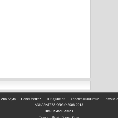
Ana Sayfa
Genel Merkez
TES Şubeleri
Yönetim Kurulumuz
Temsilcil
ANKARATES5.ORG © 2008-2013
Tüm Hakları Saklıdır.
Tasarım:
BilisimDizayn.Com