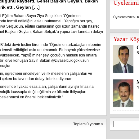
duğunu kaydetti. Genel Başkan Geylan, Bakan
Üyelerimi
rik etti. Geylan […]
li Eğitim Bakanı Sayın Ziya Selçuk’un “Öğretmen
Üyelerimizden Ha
da temsil edildiğini asla unutmamalı. Yaptığım her şey,
 Ziya Selçuk’un, eğitim camiasının çok uzun zamandır hasret
nel Başkan Geylan, Bakan Selçuk’u yapıcı tavırlarından dolayı
Üyelerimizden Ha
Yazar Köş
EB’deki devir teslim töreninde ‘Öğretmen arkadaşlarım benim
O
a temsil edildiğini asla unutmamalı. Bir bayrak yükselecekse
B
yükselecek. Yaptığım her şey, çocuğun hukuku için onlara
indir’ diye konuşan Sayın Bakan @ziyaselcuk çok uzun
muştur.
rını, öğretmeni önceleyen ve ilk meselenin çalışanları ve
 çeken bu tavrından dolayı tebrik ediyorum.
netimde liyakati esas alan, çalışanların ayrıştırılmasına
N
ojik taassupla değil eğitimin ve ülkenin ihtiyaçları
beslenmesi en önemli beklentimizdir.”
Arama:
Toplam 0 yorum »