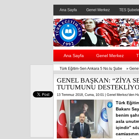
Ana Sayfa
Genel Merkez
TES Şubele
Ana Sayfa
Genel Merkez
T
Türk Eğitim-Sen Ankara 5 No.lu Şube
»
Genel
GENEL BAŞKAN: “ZİYA 
TUTUMUNU DESTEKLİYO
13 Temmuz 2018, Cuma, 10:01 |
Genel Merkez'den Ha
Türk Eğiti
Bakanı Say
benim şahs
asla unutm
içindir” sö
camiasının