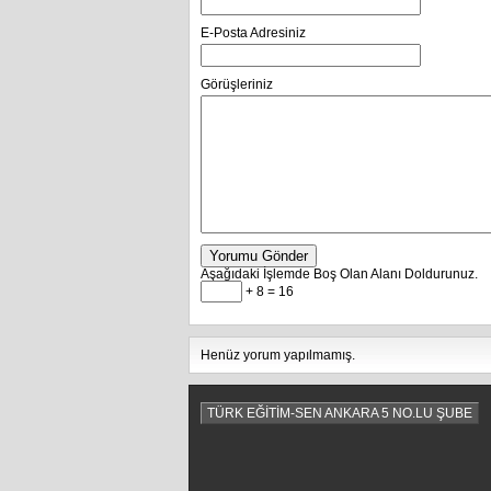
E-Posta Adresiniz
Görüşleriniz
Yorumu Gönder
Aşağıdaki İşlemde Boş Olan Alanı Doldurunuz.
+ 8 = 16
Henüz yorum yapılmamış.
TÜRK EĞİTİM-SEN ANKARA 5 NO.LU ŞUBE