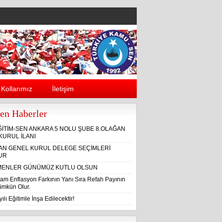
Kollarımız
İletişim
en Haberler
ĞİTİM-SEN ANKARA 5 NOLU ŞUBE 8.OLAĞAN
KURUL İLANI
ĞAN GENEL KURUL DELEGE SEÇİMLERİ
UR
ENLER GÜNÜMÜZ KUTLU OLSUN
am Enflasyon Farkının Yanı Sıra Refah Payının
Mümkün Olur.
ılı Eğitimle İnşa Edilecektir!