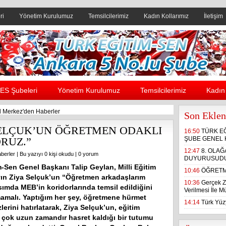
ri
Yönetim Kurulumuz
Temsilcilerimiz
Kadın Kollarımız
İletişim
Header yanı reklam alanı
ES Şubeleri
Yönetim Kurulumuz
Temsilcilerimiz
Kadın 
 Merkez'den Haberler
Son Eklen
SELÇUK’UN ÖĞRETMEN ODAKLI
16:50
TÜRK E
RUZ.”
ŞUBE GENEL 
12:47
8. OLA
berler
| Bu yazıyı 0 kişi okudu |
0 yorum
DUYURUSUD
m-Sen Genel Başkanı Talip Geylan, Milli Eğitim
10:46
ÖĞRETM
ın Ziya Selçuk’un “Öğretmen arkadaşlarım
10:36
Gerçek Z
ımda MEB’in koridorlarında temsil edildiğini
Verilmesi İle 
amalı. Yaptığım her şey, öğretmene hürmet
14:14
Türk Yüzy
zlerini hatırlatarak, Ziya Selçuk’un, eğitim
 çok uzun zamandır hasret kaldığı bir tutumu