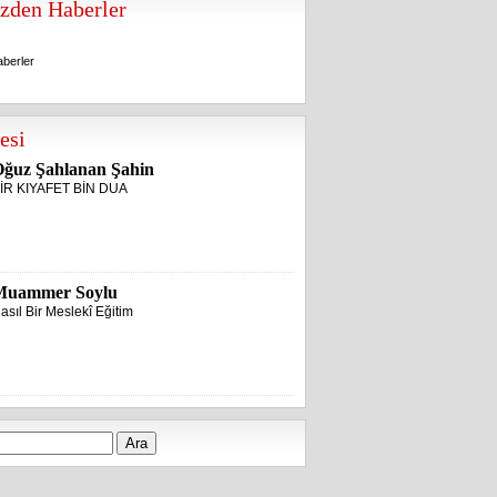
zden Haberler
berler
berler
esi
ğuz Şahlanan Şahin
İR KIYAFET BİN DUA
Muammer Soylu
asıl Bir Meslekî Eğitim