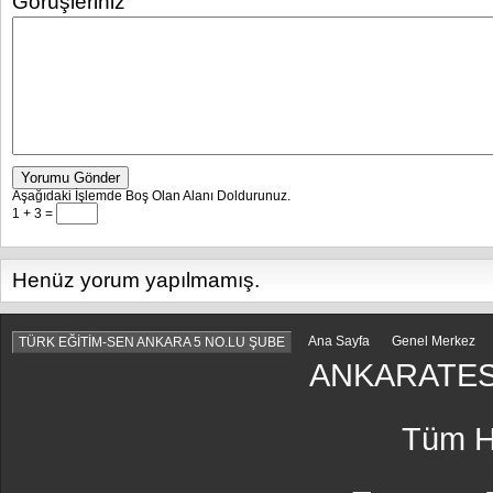
Görüşleriniz
Yorumu Gönder
Aşağıdaki İşlemde Boş Olan Alanı Doldurunuz.
1 + 3 =
Henüz yorum yapılmamış.
Ana Sayfa
Genel Merkez
TÜRK EĞİTİM-SEN ANKARA 5 NO.LU ŞUBE
ANKARATES
Tüm Ha