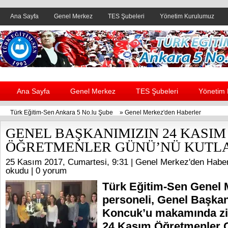
Ana Sayfa
Genel Merkez
TES Şubeleri
Yönetim Kurulumuz
Header yanı reklam alanı
Ana Sayfa
Genel Merkez
TES Şubeleri
Yönetim
Türk Eğitim-Sen Ankara 5 No.lu Şube
»
Genel Merkez'den Haberler
GENEL BAŞKANIMIZIN 24 KASIM
ÖĞRETMENLER GÜNÜ’NÜ KUTLA
25 Kasım 2017, Cumartesi, 9:31 |
Genel Merkez'den Haber
okudu |
0 yorum
Türk Eğitim-Sen Genel 
personeli, Genel Başkan
Koncuk’u makamında ziy
24 Kasım Öğretmenler G