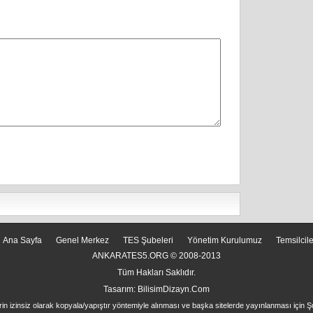
Ana Sayfa
Genel Merkez
TES Şubeleri
Yönetim Kurulumuz
Temsilcil
ANKARATES5.ORG © 2008-2013
Tüm Hakları Saklıdır.
Tasarım:
BilisimDizayn.Com
rin izinsiz olarak kopyala/yapıştır yöntemiyle alınması ve başka sitelerde yayınlanması için Ş