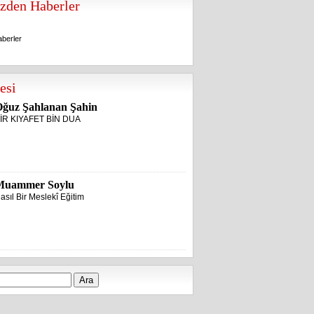
zden Haberler
berler
berler
esi
ğuz Şahlanan Şahin
İR KIYAFET BİN DUA
Muammer Soylu
asıl Bir Meslekî Eğitim