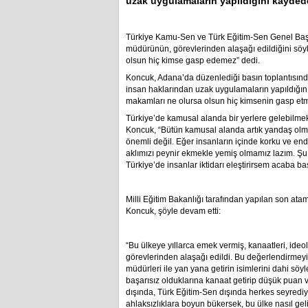
uzak uygulamaların yapıldığını kayded
Türkiye Kamu-Sen ve Türk Eğitim-Sen Genel Başka
müdürünün, görevlerinden alaşağı edildiğini sö
olsun hiç kimse gasp edemez” dedi.
Koncuk, Adana’da düzenlediği basın toplantısınd
insan haklarından uzak uygulamaların yapıldığın
makamları ne olursa olsun hiç kimsenin gasp etme
Türkiye’de kamusal alanda bir yerlere gelebilme
Koncuk, “Bütün kamusal alanda artık yandaş olmak i
önemli değil. Eğer insanların içinde korku ve endi
aklımızı peynir ekmekle yemiş olmamız lazım. Şu 
Türkiye’de insanlar iktidarı eleştirirsem acaba ba
Milli Eğitim Bakanlığı tarafından yapılan son a
Koncuk, şöyle devam etti:
“Bu ülkeye yıllarca emek vermiş, kanaatleri, ideol
görevlerinden alaşağı edildi. Bu değerlendirmey
müdürleri ile yan yana getirin isimlerini dahi sö
başarısız olduklarına kanaat getirip düşük puan 
dışında, Türk Eğitim-Sen dışında herkes seyrediyor
ahlaksızlıklara boyun bükersek, bu ülke nasıl ge