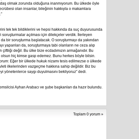
yandaş olmak zorunda olduğuna inanmıyorum. Bu ülkede öyle
 tecrübesi olan insanlar, bileğinin hakkıyla o makamlara
.”
rini tek tek bildiklerini ve hepsi hakkında da suç duyurusunda
 soruşturmalar açılması için dilekçeler verdik. İlerleyen
lığı da bir soruşturma başlatacak. O soruşturmayı da yakından
ayı yapanları da, soruşturmaya tabi olanların ne ceza alıp
çiftliği değil. Bu ülke bize ecdadımızın armağanıdır. Bu
olsun hiç kimse gasp edemez. Bunu herkes böyle bilsin.
um: Eğer bir ülkede hukuk nizamı tesis edilmezse o ülkede
eti ilkelerinden vazgeçme hakkına sahip değildir. Biz bu
keyi yönetenlerce saygı duyulmasını bekliyoruz” dedi.
emsilcisi Ayhan Arabacı ve şube başkanları da hazır bulundu.
Toplam 0 yorum »