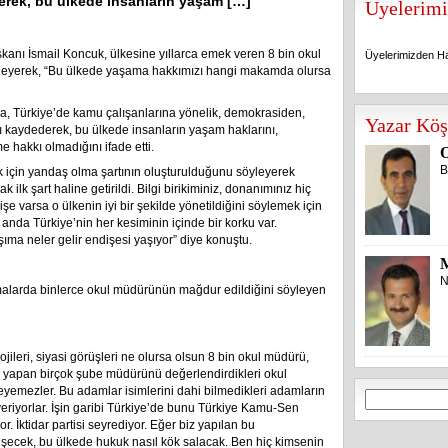
erek, bu ülkede insanların yaşam […]
Üyelerimi
nı İsmail Koncuk, ülkesine yıllarca emek veren 8 bin okul
Üyelerimizden Ha
yleyerek, “Bu ülkede yaşama hakkımızı hangi makamda olursa
Üyelerimizden Ha
a, Türkiye’de kamu çalışanlarına yönelik, demokrasiden,
Yazar Köş
ı kaydederek, bu ülkede insanların yaşam haklarını,
 hakkı olmadığını ifade etti.
O
B
k için yandaş olma şartının oluşturulduğunu söyleyerek
lk şart haline getirildi. Bilgi birikiminiz, donanımınız hiç
şe varsa o ülkenin iyi bir şekilde yönetildiğini söylemek için
anda Türkiye’nin her kesiminin içinde bir korku var.
şıma neler gelir endişesi yaşıyor” diye konuştu.
N
tamalarda binlerce okul müdürünün mağdur edildiğini söyleyen
ojileri, siyasi görüşleri ne olursa olsun 8 bin okul müdürü,
i yapan birçok şube müdürünü değerlendirdikleri okul
yleyemezler. Bu adamlar isimlerini dahi bilmedikleri adamların
Arama:
veriyorlar. İşin garibi Türkiye’de bunu Türkiye Kamu-Sen
. İktidar partisi seyrediyor. Eğer biz yapılan bu
lişecek, bu ülkede hukuk nasıl kök salacak. Ben hiç kimsenin