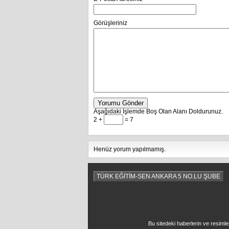
Görüşleriniz
Yorumu Gönder
Aşağıdaki İşlemde Boş Olan Alanı Doldurunuz.
2 +
= 7
Henüz yorum yapılmamış.
TÜRK EĞİTİM-SEN ANKARA 5 NO.LU ŞUBE
Bu sitedeki haberlerin ve resimle