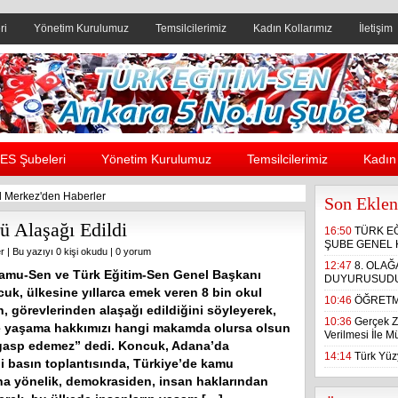
ri
Yönetim Kurulumuz
Temsilcilerimiz
Kadın Kollarımız
İletişim
Header yanı reklam alanı
ES Şubeleri
Yönetim Kurulumuz
Temsilcilerimiz
Kadın 
 Merkez'den Haberler
Son Eklen
 Alaşağı Edildi
16:50
TÜRK E
ŞUBE GENEL 
r
| Bu yazıyı 0 kişi okudu |
0 yorum
12:47
8. OLA
amu-Sen ve Türk Eğitim-Sen Genel Başkanı
DUYURUSUD
cuk, ülkesine yıllarca emek veren 8 bin okul
10:46
ÖĞRETM
 görevlerinden alaşağı edildiğini söyleyerek,
10:36
Gerçek Z
 yaşama hakkımızı hangi makamda olursa olsun
Verilmesi İle 
gasp edemez” dedi. Koncuk, Adana’da
14:14
Türk Yüzy
i basın toplantısında, Türkiye’de kamu
ına yönelik, demokrasiden, insan haklarından