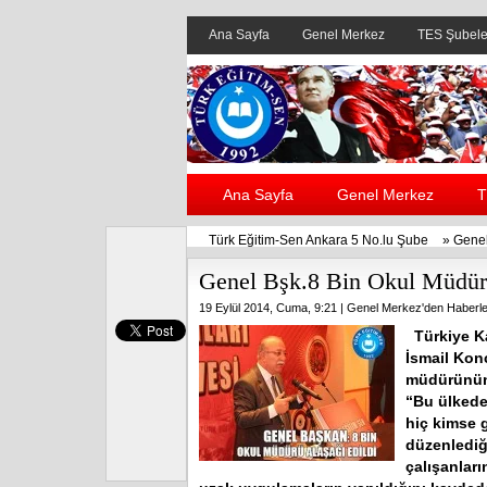
Ana Sayfa
Genel Merkez
TES Şubele
Ana Sayfa
Genel Merkez
T
Türk Eğitim-Sen Ankara 5 No.lu Şube
»
Genel
Genel Bşk.8 Bin Okul Müdürü
19 Eylül 2014, Cuma, 9:21 |
Genel Merkez'den Haberle
Türkiye K
İsmail Kon
müdürünün,
“Bu ülkede
hiç kimse 
düzenlediğ
çalışanlar