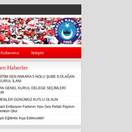
Kollarımız
İletişim
en Haberler
ĞİTİM-SEN ANKARA 5 NOLU ŞUBE 8.OLAĞAN
KURUL İLANI
ĞAN GENEL KURUL DELEGE SEÇİMLERİ
UR
ENLER GÜNÜMÜZ KUTLU OLSUN
am Enflasyon Farkının Yanı Sıra Refah Payının
Mümkün Olur.
ılı Eğitimle İnşa Edilecektir!