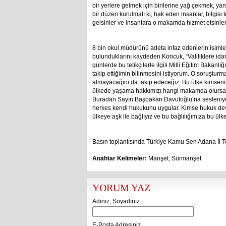
bir yerlere gelmek için birilerine yağ çekmek, 
bir düzen kurulmalı ki, hak eden insanlar, bilgisi
gelsinler ve insanlara o makamda hizmet etsinler
8 bin okul müdürünü adeta infaz edenlerin isimle
bulunduklarını kaydeden Koncuk, “Valiliklere idari
günlerde bu tetikçilerle ilgili Milli Eğitim Bakan
takip ettiğimin bilinmesini istiyorum. O soruşturm
almayacağını da takip edeceğiz. Bu ülke kimsenin 
ülkede yaşama hakkımızı hangi makamda olursa 
Buradan Sayın Başbakan Davutoğlu’na sesleniyor
herkes kendi hukukunu uygular. Kimse hukuk devl
ülkeye aşk ile bağlıyız ve bu bağlılığımıza bu ül
Basın toplantısında Türkiye Kamu Sen Adana İl T
Anahtar Kelimeler:
Manşet
,
Sürmanşet
YORUM YAZ
Adınız, Soyadınız
E-Posta Adresiniz