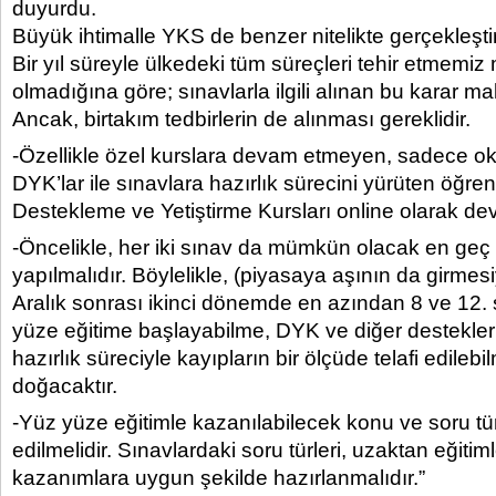
duyurdu.
Büyük ihtimalle YKS de benzer nitelikte gerçekleştir
Bir yıl süreyle ülkedeki tüm süreçleri tehir etmem
olmadığına göre; sınavlarla ilgili alınan bu karar ma
Ancak, birtakım tedbirlerin de alınması gereklidir.
-Özellikle özel kurslara devam etmeyen, sadece ok
DYK’lar ile sınavlara hazırlık sürecini yürüten öğrenc
Destekleme ve Yetiştirme Kursları online olarak deva
-Öncelikle, her iki sınav da mümkün olacak en ge
yapılmalıdır. Böylelikle, (piyasaya aşının da girmesiy
Aralık sonrası ikinci dönemde en azından 8 ve 12. s
yüze eğitime başlayabilme, DYK ve diğer desteklerle
hazırlık süreciyle kayıpların bir ölçüde telafi edileb
doğacaktır.
-Yüz yüze eğitimle kazanılabilecek konu ve soru tü
edilmelidir. Sınavlardaki soru türleri, uzaktan eğiti
kazanımlara uygun şekilde hazırlanmalıdır.”