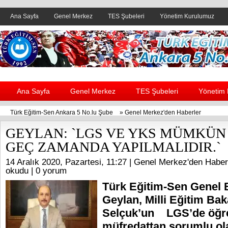
Ana Sayfa
Genel Merkez
TES Şubeleri
Yönetim Kurulumuz
Header yanı reklam alanı
Ana Sayfa
Genel Merkez
TES Şubeleri
Yönetim
Türk Eğitim-Sen Ankara 5 No.lu Şube
»
Genel Merkez'den Haberler
GEYLAN: `LGS VE YKS MÜMKÜN
GEÇ ZAMANDA YAPILMALIDIR.`
14 Aralık 2020, Pazartesi, 11:27 |
Genel Merkez'den Haber
okudu |
0 yorum
Türk Eğitim-Sen Genel 
Geylan, Milli Eğitim Bak
Selçuk’un LGS’de öğre
müfredattan sorumlu ola