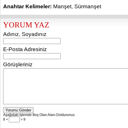
Anahtar Kelimeler:
Manşet
,
Sürmanşet
YORUM YAZ
Adınız, Soyadınız
E-Posta Adresiniz
Görüşleriniz
Yorumu Gönder
Aşağıdaki İşlemde Boş Olan Alanı Doldurunuz.
8 +
= 9