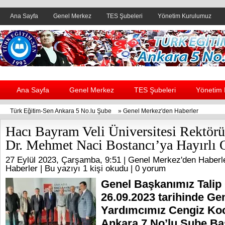
Ana Sayfa
Genel Merkez
TES Şubeleri
Yönetim Kurulumuz
Header yanı reklam alanı
Ana Sayfa
Genel Merkez
TES Şubeleri
Yönetim
Türk Eğitim-Sen Ankara 5 No.lu Şube
»
Genel Merkez'den Haberler
Hacı Bayram Veli Üniversitesi Rektörü
Dr. Mehmet Naci Bostancı’ya Hayırlı O
27 Eylül 2023, Çarşamba, 9:51 |
Genel Merkez'den Haberl
Haberler
| Bu yazıyı 1 kişi okudu |
0 yorum
Genel Başkanımız Talip
26.09.2023 tarihinde Ge
Yardımcımız Cengiz Ko
Ankara 7 No’lu Şube B