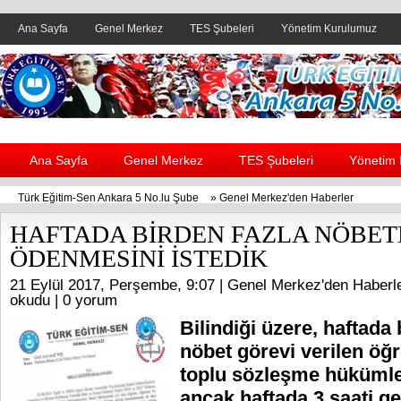
Ana Sayfa
Genel Merkez
TES Şubeleri
Yönetim Kurulumuz
Header yanı reklam alanı
Ana Sayfa
Genel Merkez
TES Şubeleri
Yönetim
Türk Eğitim-Sen Ankara 5 No.lu Şube
»
Genel Merkez'den Haberler
HAFTADA BİRDEN FAZLA NÖBET
ÖDENMESİNİ İSTEDİK
21 Eylül 2017, Perşembe, 9:07 |
Genel Merkez'den Haberl
okudu |
0 yorum
Bilindiği üzere, haftada 
nöbet görevi verilen öğ
toplu sözleşme hükümle
ancak haftada 3 saati 