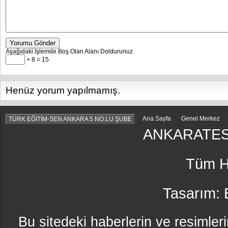
Yorumu Gönder
Aşağıdaki İşlemde Boş Olan Alanı Doldurunuz.
+ 8 = 15
Henüz yorum yapılmamış.
Ana Sayfa
Genel Merkez
TÜRK EĞİTİM-SEN ANKARA 5 NO.LU ŞUBE
ANKARATES
Tüm Ha
Tasarım:
Bu sitedeki haberlerin ve resimleri