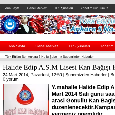
Ana Sayfa
Genel Merkez
TES Şubeleri
Yönetim Kurulumuz
Header yanı reklam alanı
Ana Sayfa
Genel Merkez
TES Şubeleri
Yönetim
Türk Eğitim-Sen Ankara 5 No.lu Şube
»
Şubemizden Haberler
Halide Edip A.S.M Lisesi Kan Bağışı
24 Mart 2014, Pazartesi, 12:50 |
Şubemizden Haberler
| Bu
0 yorum
Y.mahalle Halide Edip A
Mart 2014 Sali gunu saa
arasi Gonullu Kan Bagi
duzenlenecektir.Kampa
vermeniz onemlidir