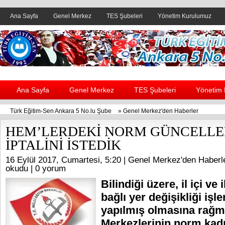
Ana Sayfa
Genel Merkez
TES Şubeleri
Yönetim Kurulumuz
Header yanı reklam alanı
Ana Sayfa
Genel Merkez
TES Şubeleri
Yönetim
Türk Eğitim-Sen Ankara 5 No.lu Şube
»
Genel Merkez'den Haberler
HEM’LERDEKİ NORM GÜNCELLE
İPTALİNİ İSTEDİK
16 Eylül 2017, Cumartesi, 5:20 |
Genel Merkez'den Haberl
okudu |
0 yorum
Bilindiği üzere, il içi ve i
bağlı yer değişikliği işl
yapılmış olmasına rağm
Merkezlerinin norm kad