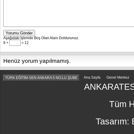
Yorumu Gönder
Aşağıdaki İşlemde Boş Olan Alanı Doldurunuz.
9 +
= 12
Henüz yorum yapılmamış.
Ana Sayfa
Genel Merkez
TÜRK EĞİTİM-SEN ANKARA 5 NO.LU ŞUBE
ANKARATES
Tüm Ha
Tasarım: