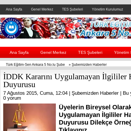
Ana Sayfa
Genel Merkez
TES Şubeleri
Yönetim Kurulumuz
Header yanı reklam alanı
Ana Sayfa
Genel Merkez
TES Şubeleri
Yönetim
Türk Eğitim-Sen Ankara 5 No.lu Şube
»
Şubemizden Haberler
İDDK Kararını Uygulamayan İlgililer 
Duyurusu
7 Ağustos 2015, Cuma, 12:04 |
Şubemizden Haberler
| Bu 
0 yorum
Üyelerin Bireysel Olara
Uygulamayan İlgililer H
Duyurusu Dilekçe Örneğ
Tıklayınız.