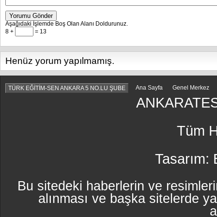
Yorumu Gönder
Aşağıdaki İşlemde Boş Olan Alanı Doldurunuz.
8 +
= 13
Henüz yorum yapılmamış.
Ana Sayfa
Genel Merkez
TÜRK EĞİTİM-SEN ANKARA 5 NO.LU ŞUBE
ANKARATES
Tüm Ha
Tasarım:
Bu sitedeki haberlerin ve resimleri
alınması ve başka sitelerde y
a