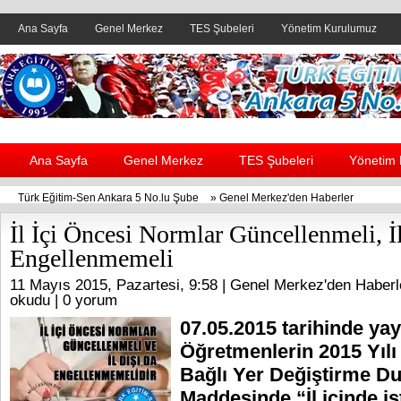
Ana Sayfa
Genel Merkez
TES Şubeleri
Yönetim Kurulumuz
Header yanı reklam alanı
Ana Sayfa
Genel Merkez
TES Şubeleri
Yönetim
Türk Eğitim-Sen Ankara 5 No.lu Şube
»
Genel Merkez'den Haberler
İl İçi Öncesi Normlar Güncellenmeli, İ
Engellenmemeli
11 Mayıs 2015, Pazartesi, 9:58 |
Genel Merkez'den Haberl
okudu |
0 yorum
07.05.2015 tarihinde ya
Öğretmenlerin 2015 Yılı İ
Bağlı Yer Değiştirme D
Maddesinde “İl içinde is