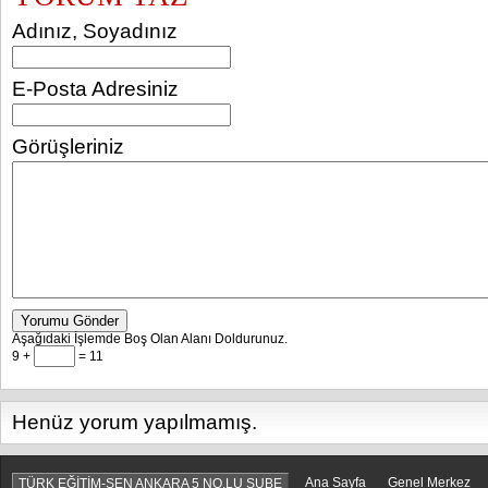
Adınız, Soyadınız
E-Posta Adresiniz
Görüşleriniz
Yorumu Gönder
Aşağıdaki İşlemde Boş Olan Alanı Doldurunuz.
9 +
= 11
Henüz yorum yapılmamış.
Ana Sayfa
Genel Merkez
TÜRK EĞİTİM-SEN ANKARA 5 NO.LU ŞUBE