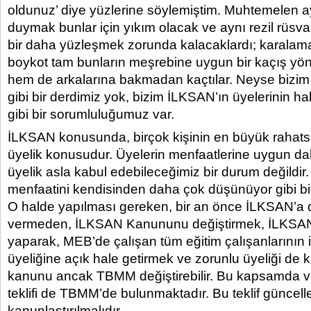
oldunuz’ diye yüzlerine söylemiştim. Muhtemelen ay
duymak bunlar için yıkım olacak ve aynı rezil rüsv
bir daha yüzleşmek zorunda kalacaklardı; karalamak
boykot tam bunların meşrebine uygun bir kaçış yönt
hem de arkalarına bakmadan kaçtılar. Neyse bizi
gibi bir derdimiz yok, bizim İLKSAN’ın üyelerinin h
gibi bir sorumluluğumuz var.
İLKSAN konusunda, birçok kişinin en büyük rahatsı
üyelik konusudur. Üyelerin menfaatlerine uygun dah
üyelik asla kabul edebileceğimiz bir durum değildir
menfaatini kendisinden daha çok düşünüyor gibi bi
O halde yapılması gereken, bir an önce İLKSAN’a 
vermeden, İLKSAN Kanununu değiştirmek, İLKS
yaparak, MEB’de çalışan tüm eğitim çalışanlarının 
üyeliğine açık hale getirmek ve zorunlu üyeliği de k
kanunu ancak TBMM değiştirebilir. Bu kapsamda ve
teklifi de TBMM’de bulunmaktadır. Bu teklif güncell
kanunlaştırılmalıdır.