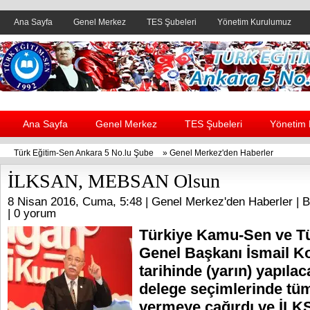
Ana Sayfa
Genel Merkez
TES Şubeleri
Yönetim Kurulumuz
Header yanı reklam alanı
Ana Sayfa
Genel Merkez
TES Şubeleri
Yönetim
Türk Eğitim-Sen Ankara 5 No.lu Şube
»
Genel Merkez'den Haberler
İLKSAN, MEBSAN Olsun
8 Nisan 2016, Cuma, 5:48 |
Genel Merkez'den Haberler
| B
|
0 yorum
Türkiye Kamu-Sen ve T
Genel Başkanı İsmail K
tarihinde (yarın) yapıl
delege seçimlerinde tüm
vermeye çağırdı ve İLK