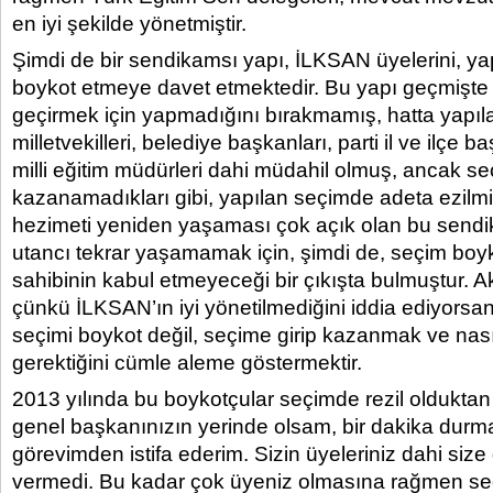
en iyi şekilde yönetmiştir.
Şimdi de bir sendikamsı yapı, İLKSAN üyelerini, ya
boykot etmeye davet etmektedir. Bu yapı geçmişte 
geçirmek için yapmadığını bırakmamış, hatta yapıl
milletvekilleri, belediye başkanları, parti il ve ilçe baş
milli eğitim müdürleri dahi müdahil olmuş, ancak seçi
kazanamadıkları gibi, yapılan seçimde adeta ezilmiş
hezimeti yeniden yaşaması çok açık olan bu sendi
utancı tekrar yaşamamak için, şimdi de, seçim boyko
sahibinin kabul etmeyeceği bir çıkışta bulmuştur. Ak
çünkü İLKSAN’ın iyi yönetilmediğini iddia ediyorsa
seçimi boykot değil, seçime girip kazanmak ve nası
gerektiğini cümle aleme göstermektir.
2013 yılında bu boykotçular seçimde rezil olduktan 
genel başkanınızın yerinde olsam, bir dakika dur
görevimden istifa ederim. Sizin üyeleriniz dahi siz
vermedi. Bu kadar çok üyeniz olmasına rağmen se