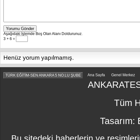
Yorumu Gönder
Aşağıdaki İşlemde Boş Olan Alanı Doldurunuz.
3 + 6 =
Henüz yorum yapılmamış.
Ana Sayfa
Genel Merkez
TÜRK EĞİTİM-SEN ANKARA 5 NO.LU ŞUBE
ANKARATES
Tüm Ha
Tasarım:
Bu sitedeki haberlerin ve resimleri