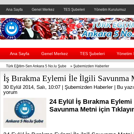
Ana Sayfa
Genel Merkez
TES Şubeleri
Yönetim Kurulumuz
Header yanı reklam alanı
Ana Sayfa
Genel Merkez
TES Şubeleri
Yönetim
Türk Eğitim-Sen Ankara 5 No.lu Şube
»
Şubemizden Haberler
İş Bırakma Eylemi İle İlgili Savunma 
30 Eylül 2014, Salı, 10:07 |
Şubemizden Haberler
| Bu yazı
yorum
24 Eylül İş Bırakma Eylemi İl
Savunma Metni için Tıklayı