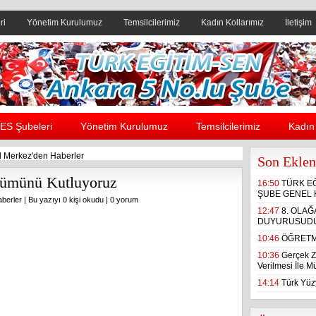
ri
Yönetim Kurulumuz
Temsilcilerimiz
Kadın Kollarımız
İletişim
Header yanı reklam alanı
ES Şubeleri
Yönetim Kurulumuz
Temsilcilerimiz
Kadın 
 Merkez'den Haberler
Son Eklen
önümünü Kutluyoruz
16:50
TÜRK E
ŞUBE GENEL 
berler
| Bu yazıyı 0 kişi okudu |
0 yorum
12:47
8. OLA
DUYURUSUD
10:46
ÖĞRETM
10:36
Gerçek Z
Verilmesi İle 
14:14
Türk Yüzy