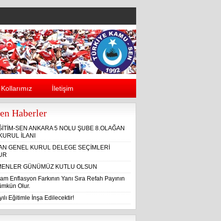
Kollarımız
İletişim
en Haberler
ĞİTİM-SEN ANKARA 5 NOLU ŞUBE 8.OLAĞAN
KURUL İLANI
ĞAN GENEL KURUL DELEGE SEÇİMLERİ
UR
ENLER GÜNÜMÜZ KUTLU OLSUN
am Enflasyon Farkının Yanı Sıra Refah Payının
Mümkün Olur.
ılı Eğitimle İnşa Edilecektir!