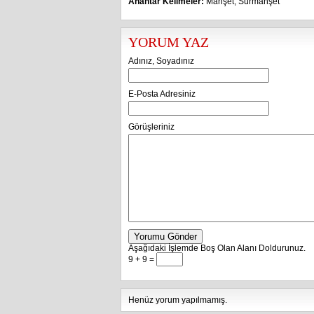
Anahtar Kelimeler:
Manşet
,
Sürmanşet
YORUM YAZ
Adınız, Soyadınız
E-Posta Adresiniz
Görüşleriniz
Yorumu Gönder
Aşağıdaki İşlemde Boş Olan Alanı Doldurunuz.
9 + 9 =
Henüz yorum yapılmamış.