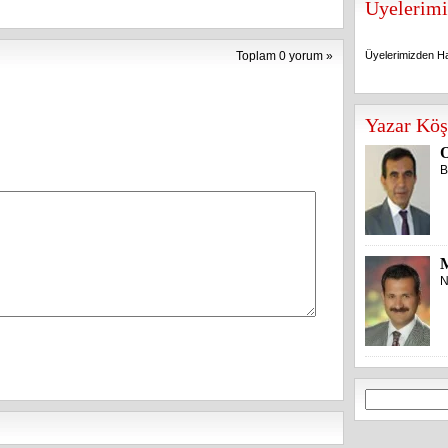
Üyelerimi
Toplam 0 yorum »
Üyelerimizden Ha
Üyelerimizden Ha
Yazar Köş
O
B
N
Arama: