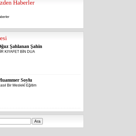
zden Haberler
berler
berler
esi
ğuz Şahlanan Şahin
İR KIYAFET BİN DUA
Muammer Soylu
asıl Bir Meslekî Eğitim