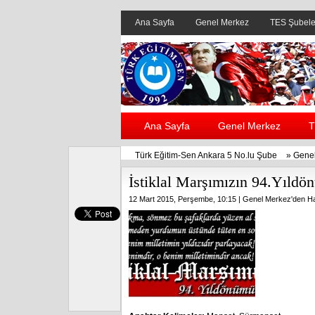
Ana Sayfa
Genel Merkez
TES Şubele
Ana Sayfa
Genel Merkez
T
Türk Eğitim-Sen Ankara 5 No.lu Şube
»
Genel
İstiklal Marşımızın 94.Yıld
12 Mart 2015, Perşembe, 10:15 |
Genel Merkez'den Ha