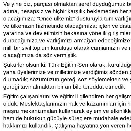
Ve yine biz, parçası olmaktan şeref duyduğumuz bü
adına, hesapsız ve hiçbir karşılık beklemeden her 
olacağımıza; “Önce ülkemiz” düsturuyla tüm varlığım
ve ülkemizin hizmetinde olacağımıza; içten ve dışta
yararına ve devletimizin bekasına yönelik girişimler
duracağımıza ve varlığımızı armağan edeceğimize;
milli bir sivil toplum kuruluşu olarak camiamızın ve m
olacağımıza da söz vermiştik.
Şükürler olsun ki, Türk Eğitim-Sen olarak, kurul
yana üyelerimize ve milletimize verdiğimiz sözden bi
durmadık; sözümüzün gereği söz söylemekten ve
gereği tavır almaktan bir an bile tereddüt etmedik.
Eğitim çalışanlarını ve eğitimi ilgilendiren her geli
olduk. Meslektaşlarımızın hak ve kazanımları için
meşru mekanizmaları kullanarak eylem ve etkinlikl
hem de hukukun gücüyle süreçlere müdahale edebi
hakkımızı kullandık. Çalışma hayatına yön veren he