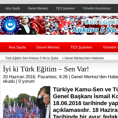
Ana Sayfa
Genel Merkez
TES Şubeleri
Yönetim Kurulumuz
Header yanı reklam alanı
Ana Sayfa
Genel Merkez
TES Şubeleri
Yönetim
Türk Eğitim-Sen Ankara 5 No.lu Şube
»
Genel Merkez'den Haberler
İyi ki Türk Eğitim – Sen Var!
20 Haziran 2016, Pazartesi, 9:26 |
Genel Merkez'den Habe
okudu |
0 yorum
Türkiye Kamu-Sen ve T
Genel Başkanı İsmail K
18.06.2016 tarihinde yap
açıklamasıdır. 18 Hazir
Tarihinde bir avuç fedaka