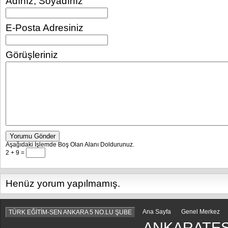
Adınız, Soyadınız
E-Posta Adresiniz
Görüşleriniz
Yorumu Gönder
Aşağıdaki İşlemde Boş Olan Alanı Doldurunuz.
2 + 9 =
Henüz yorum yapılmamış.
Ana Sayfa
Genel Merkez
TÜRK EĞİTİM-SEN ANKARA 5 NO.LU ŞUBE
ANKARATES