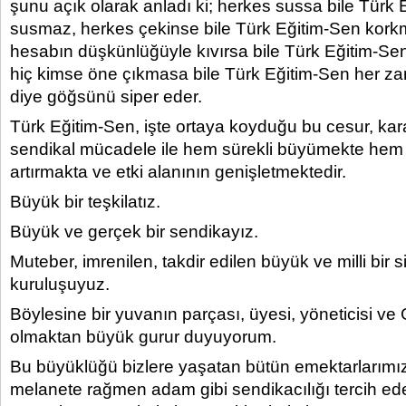
şunu açık olarak anladı ki; herkes sussa bile Türk
susmaz, herkes çekinse bile Türk Eğitim-Sen korkm
hesabın düşkünlüğüyle kıvırsa bile Türk Eğitim-Se
hiç kimse öne çıkmasa bile Türk Eğitim-Sen her z
diye göğsünü siper eder.
Türk Eğitim-Sen, işte ortaya koyduğu bu cesur, karar
sendikal mücadele ile hem sürekli büyümekte hem d
artırmakta ve etki alanının genişletmektedir.
Büyük bir teşkilatız.
Büyük ve gerçek bir sendikayız.
Muteber, imrenilen, takdir edilen büyük ve milli bir s
kuruluşuyuz.
Böylesine bir yuvanın parçası, üyesi, yöneticisi v
olmaktan büyük gurur duyuyorum.
Bu büyüklüğü bizlere yaşatan bütün emektarlarımız
melanete rağmen adam gibi sendikacılığı tercih ed