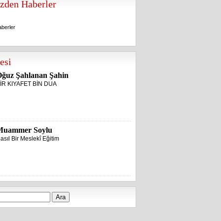
zden Haberler
berler
berler
esi
ğuz Şahlanan Şahin
İR KIYAFET BİN DUA
Muammer Soylu
asıl Bir Meslekî Eğitim