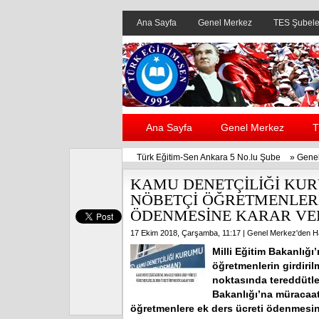
Ana Sayfa
Genel Merkez
TES Şubele
Ana Sayfa
Genel Merkez
T
Türk Eğitim-Sen Ankara 5 No.lu Şube
»
Genel
KAMU DENETÇİLİĞİ KUR
NÖBETÇİ ÖĞRETMENLERE
ÖDENMESİNE KARAR VE
17 Ekim 2018, Çarşamba, 11:17 |
Genel Merkez'den H
Milli Eğitim Bakanlığı
öğretmenlerin girdiri
noktasında tereddütle
Bakanlığı’na müracaat
öğretmenlere ek ders ücreti ödenmesini 