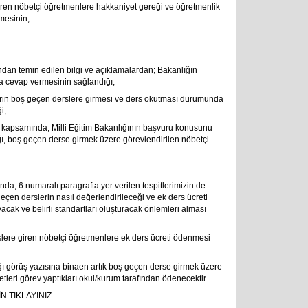
iren nöbetçi öğretmenlere hakkaniyet gereği ve öğretmenlik
mesinin,
ndan temin edilen bilgi ve açıklamalardan; Bakanlığın
a cevap vermesinin sağlandığı,
lerin boş geçen derslere girmesi ve ders okutması durumunda
i,
apsamında, Milli Eğitim Bakanlığının başvuru konusunu
ı, boş geçen derse girmek üzere görevlendirilen nöbetçi
da; 6 numaralı paragrafta yer verilen tespitlerimizin de
çen derslerin nasıl değerlendirileceği ve ek ders ücreti
cak ve belirli standartları oluşturacak önlemleri alması
lere giren nöbetçi öğretmenlere ek ders ücreti ödenmesi
ğı görüş yazısına binaen artık boş geçen derse girmek üzere
tleri görev yaptıkları okul/kurum tarafından ödenecektir.
 TIKLAYINIZ.