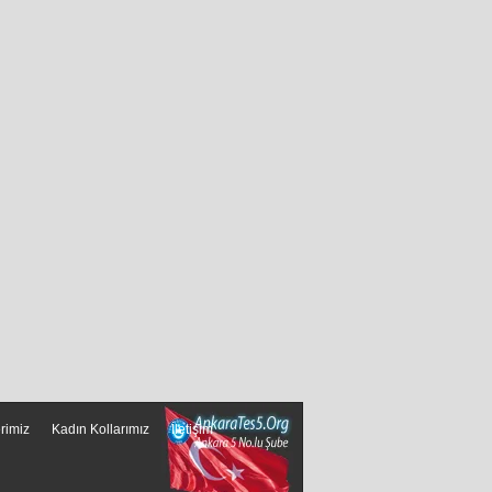
erimiz
Kadın Kollarımız
İletişim