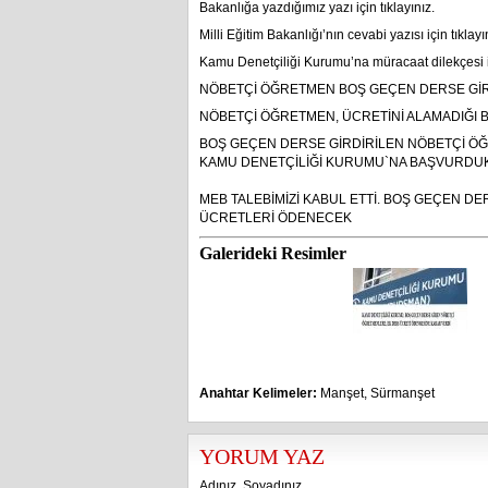
Bakanlığa yazdığımız yazı için tıklayınız.
Milli Eğitim Bakanlığı’nın cevabi yazısı için tıklayı
Kamu Denetçiliği Kurumu’na müracaat dilekçesi iç
NÖBETÇİ ÖĞRETMEN BOŞ GEÇEN DERSE Gİ
NÖBETÇİ ÖĞRETMEN, ÜCRETİNİ ALAMADIĞI
BOŞ GEÇEN DERSE GİRDİRİLEN NÖBETÇİ ÖĞ
KAMU DENETÇİLİĞİ KURUMU`NA BAŞVURDU
MEB TALEBİMİZİ KABUL ETTİ. BOŞ GEÇEN 
ÜCRETLERİ ÖDENECEK
Galerideki Resimler
Anahtar Kelimeler:
Manşet
,
Sürmanşet
YORUM YAZ
Adınız, Soyadınız