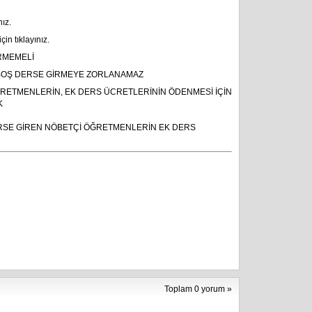
nız.
in tıklayınız.
RMEMELİ
 BOŞ DERSE GİRMEYE ZORLANAMAZ
RETMENLERİN, EK DERS ÜCRETLERİNİN ÖDENMESİ İÇİN
K
DERSE GİREN NÖBETÇİ ÖĞRETMENLERİN EK DERS
Toplam 0 yorum »