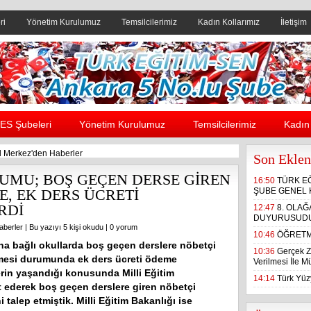
ri
Yönetim Kurulumuz
Temsilcilerimiz
Kadın Kollarımız
İletişim
Header yanı reklam alanı
ES Şubeleri
Yönetim Kurulumuz
Temsilcilerimiz
Kadın 
 Merkez'den Haberler
Son Eklen
UMU; BOŞ GEÇEN DERSE GİREN
16:50
TÜRK E
, EK DERS ÜCRETİ
ŞUBE GENEL 
RDİ
12:47
8. OLA
DUYURUSUD
aberler
| Bu yazıyı 5 kişi okudu |
0 yorum
10:46
ÖĞRETM
’na bağlı okullarda boş geçen derslere nöbetçi
10:36
Gerçek Z
lmesi durumunda ek ders ücreti ödeme
Verilmesi İle 
rin yaşandığı konusunda Milli Eğitim
14:14
Türk Yüzy
 ederek boş geçen derslere giren nöbetçi
talep etmiştik. Milli Eğitim Bakanlığı ise