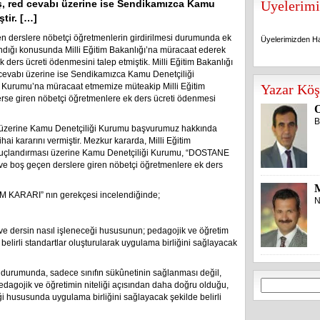
ş, red cevabı üzerine ise Sendikamızca Kamu
Üyelerimi
tir. […]
çen derslere nöbetçi öğretmenlerin girdirilmesi durumunda ek
Üyelerimizden Ha
ndığı konusunda Milli Eğitim Bakanlığı’na müracaat ederek
ders ücreti ödenmesini talep etmiştik. Milli Eğitim Bakanlığı
 cevabı üzerine ise Sendikamızca Kamu Denetçiliği
Üyelerimizden Ha
i Kurumu’na müracaat etmemize müteakip Milli Eğitim
Yazar Köş
rse giren nöbetçi öğretmenlere ek ders ücreti ödenmesi
O
B
esi üzerine Kamu Denetçiliği Kurumu başvurumuz hakkında
i kararını vermiştir. Mezkur kararda, Milli Eğitim
onuçlandırması üzerine Kamu Denetçiliği Kurumu, “DOSTANE
e boş geçen derslere giren nöbetçi öğretmenlere ek ders
KARARI” nın gerekçesi incelendiğinde;
N
ve dersin nasıl işleneceği hususunun; pedagojik ve öğretim
 belirli standartlar oluşturularak uygulama birliğini sağlayacak
durumunda, sadece sınıfın sükûnetinin sağlanması değil,
Arama:
dagojik ve öğretimin niteliği açısından daha doğru olduğu,
i hususunda uygulama birliğini sağlayacak şekilde belirli