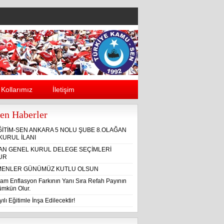
Kollarımız
İletişim
en Haberler
ĞİTİM-SEN ANKARA 5 NOLU ŞUBE 8.OLAĞAN
KURUL İLANI
ĞAN GENEL KURUL DELEGE SEÇİMLERİ
UR
ENLER GÜNÜMÜZ KUTLU OLSUN
am Enflasyon Farkının Yanı Sıra Refah Payının
Mümkün Olur.
ılı Eğitimle İnşa Edilecektir!