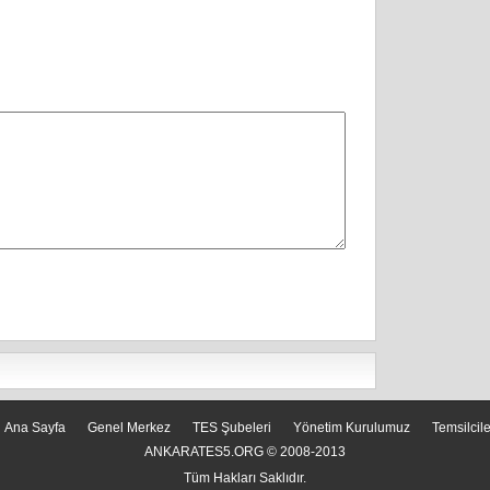
Ana Sayfa
Genel Merkez
TES Şubeleri
Yönetim Kurulumuz
Temsilcil
ANKARATES5.ORG © 2008-2013
Tüm Hakları Saklıdır.