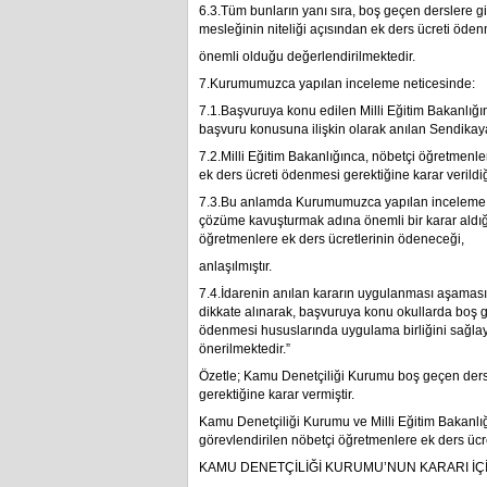
6.3.Tüm bunların yanı sıra, boş geçen derslere g
mesleğinin niteliği açısından ek ders ücreti öden
önemli olduğu değerlendirilmektedir.
7.Kurumumuzca yapılan inceleme neticesinde:
7.1.Başvuruya konu edilen Milli Eğitim Bakanlığı
başvuru konusuna ilişkin olarak anılan Sendikay
7.2.Milli Eğitim Bakanlığınca, nöbetçi öğretmen
ek ders ücreti ödenmesi gerektiğine karar verildiğ
7.3.Bu anlamda Kurumumuzca yapılan inceleme k
çözüme kavuşturmak adına önemli bir karar aldığ
öğretmenlere ek ders ücretlerinin ödeneceği,
anlaşılmıştır.
7.4.İdarenin anılan kararın uygulanması aşamasın
dikkate alınarak, başvuruya konu okullarda boş ge
ödenmesi hususlarında uygulama birliğini sağlaya
önerilmektedir.”
Özetle; Kamu Denetçiliği Kurumu boş geçen ders
gerektiğine karar vermiştir.
Kamu Denetçiliği Kurumu ve Milli Eğitim Bakanlı
görevlendirilen nöbetçi öğretmenlere ek ders ücre
KAMU DENETÇİLİĞİ KURUMU’NUN KARARI İÇİN