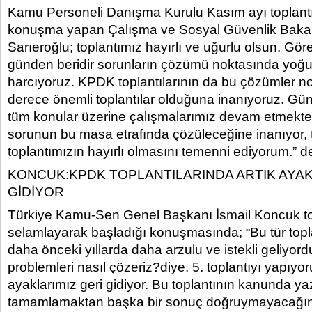
Kamu Personeli Danışma Kurulu Kasım ayı toplantıs
konuşma yapan Çalışma ve Sosyal Güvenlik Bakan
Sarıeroğlu; toplantımız hayırlı ve uğurlu olsun. Gör
günden beridir sorunların çözümü noktasında yoğu
harcıyoruz. KPDK toplantılarının da bu çözümler n
derece önemli toplantılar olduğuna inanıyoruz. G
tüm konular üzerine çalışmalarımız devam etmekted
sorunun bu masa etrafında çözüleceğine inanıyor, 
toplantımızın hayırlı olmasını temenni ediyorum.” de
KONCUK:KPDK TOPLANTILARINDA ARTIK AYAK
GİDİYOR
Türkiye Kamu-Sen Genel Başkanı İsmail Koncuk topl
selamlayarak başladığı konuşmasında; “Bu tür topla
daha önceki yıllarda daha arzulu ve istekli geliyo
problemleri nasıl çözeriz?diye. 5. toplantıyı yapıy
ayaklarımız geri gidiyor. Bu toplantının kanunda yaz
tamamlamaktan başka bir sonuç doğruymayacağın