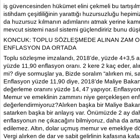
iş güvencesinden hükümet elini çekmeli bu tartışı
istihdam çeşitliliğinin yarattığı huzursuzluğu hepimi
da huzursuz kılmanın adımlarını atmak yerine kam
mevcut sistemi nasıl sistemi güçlendiririz bunu dü
KONCUK: TOPLU SÖZLEŞMEDE ALINAN ZAM O
ENFLASYON DA ORTADA
Toplu sözleşme imzalandı, 2018’de, yüzde 4+3,5 a
yüzde 11,90 enflasyon oranı. 2 kere 2 kaç eder, alı
mi? diye sormuşlar ya, Bizde soralım “alırken mi, s
Enflasyon yüzde 11,90 diye, 2018’de Maliye Bakan
değerleme oranını yüzde 14, 47 yapıyor. Enflasyo
Memur ve emeklinin zammını niye gerçekleşen enf
değerlendirmiyoruz?Alırken başka bir Maliye Bakanl
satarken başka bir anlayış var. Önümüzde 2 ay dah
enflasyonun ne çıkacağını bilmiyoruz, daha da artab
edilemez. Altın, dolar uçmuş memur ve emekliye 
Vergi alırken de dar ve sabit gelirlinin kafasına kaf