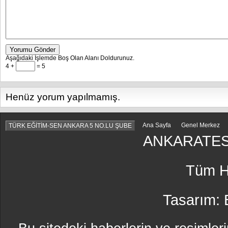
Yorumu Gönder
Aşağıdaki İşlemde Boş Olan Alanı Doldurunuz.
4 +
= 5
Henüz yorum yapılmamış.
Ana Sayfa
Genel Merkez
TÜRK EĞİTİM-SEN ANKARA 5 NO.LU ŞUBE
ANKARATES
Tüm Ha
Tasarım: