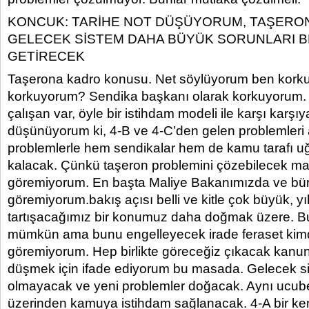
KONCUK: TARİHE NOT DÜŞÜYORUM, TAŞER
GELECEK SİSTEM DAHA BÜYÜK SORUNLARI 
GETİRECEK
Taşerona kadro konusu. Net söylüyorum ben kor
korkuyorum? Sendika başkanı olarak korkuyorum. 
çalışan var, öyle bir istihdam modeli ile karşı karşı
düşünüyorum ki, 4-B ve 4-C’den gelen problemleri
problemlerle hem sendikalar hem de kamu tarafı 
kalacak. Çünkü taşeron problemini çözebilecek man
göremiyorum. En başta Maliye Bakanımızda ve bür
göremiyorum.bakış açısı belli ve kitle çok büyük, yı
tartışacağımız bir konumuz daha doğmak üzere. 
mümkün ama bunu engelleyecek irade feraset kim
göremiyorum. Hep birlikte göreceğiz çıkacak kanun
düşmek için ifade ediyorum bu masada. Gelecek 
olmayacak ve yeni problemler doğacak. Aynı ucu
üzerinden kamuya istihdam sağlanacak. 4-A bir ken