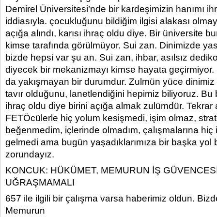
Demirel Üniversitesi’nde bir kardeşimizin hanımı ih
iddiasıyla. çocukluğunu bildiğim ilgisi alakası olma
açığa alındı, karısı ihraç oldu diye. Bir üniversite 
kimse tarafında görülmüyor. Sui zan. Dinimizde y
bizde hepsi var şu an. Sui zan, ihbar, asılsız ded
diyecek bir mekanizmayı kimse hayata geçirmiyor.
da yakışmayan bir durumdur. Zulmün yüce dinimiz a
tavır olduğunu, lanetlendiğini hepimiz biliyoruz. Bu 
ihraç oldu diye birini açığa almak zulümdür. Tekrar a
FETÖcülerle hiç yolum kesişmedi, işim olmaz, stratej
beğenmedim, içlerinde olmadım, çalışmalarına hi
gelmedi ama bugün yaşadıklarımıza bir başka yol
zorundayız.
KONCUK: HÜKÜMET, MEMURUN İŞ GÜVENCESİ
UĞRAŞMAMALI
657 ile ilgili bir çalışma varsa haberimiz oldun. Biz
Memurun