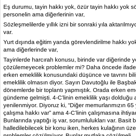
Eş durumu, tayin hakkı yok, özür tayin hakkı yok s
personelin ama diğerlerinin var,
Sözleşmelilerde yıllık izni bir sonraki yıla aktarılmı
var.
Yurt dışında eğitim yanda görevlendirilme hakkı yok
ama diğerlerinde var,
Tayinlerde harcırah konusu, birinde var diğerinde
çözülemeyecek problemler mi? Daha öncede ifade
erken emeklilik konusundaki düşünce ve tavrını bil
emeklilik olmasın diyor. Sayın Davutoğlu ile Başba
dönemlerde bir toplantı yapmıştık. Orada erken em
gündeme gelmişti. 4-C’linin emeklilik yaşı dolduğ
yenilenmiyor. Diyoruz ki, “Diğer memurlarımızın 65
çalışma hakkı var” ama 4-C’linin çalışmasına ihtiya
Bunlarında yaptığı iş var, sorumlulukları var. Basit
halledilebilecek bir konu iken, herkes kulağının üz
problemler çözülmüyor. Bunlar mutlaka çözülmeli.