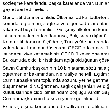
sözleşme kararlarıdır, başka kararlar da var. Bunl
gayret sarf edilmelidir.
Genç istihdamı önemlidir. Ülkemiz radikal tedbirler 
konuda. öğretmen, sağlıkçı ve diğer kadrolara at
rakamsal boyut önemlidir. Gelişmiş ülkeler bu konu
istihdamı bakımından Japonya, Belçika ve diğer ülke
Kamu istihdamı ne ölçüdedir, Türkiye’de ne oranda
vatandaşa 1 memur düşerken, OECD ortalaması 15’
istihdamı ikiye katlarsak biz OECD ülkeleri ortalam
Bu kamuda ciddi bir istihdam açığı olduğunun göste
Sayın Cumhurbaşkanının 10 bin atama sözü hala 
öğretmenler bakımından. Ne Maliye ne Milli Eğitim 
Cumhurbaşkanını toplumda sözünü yerine getirm
düşürmemelidir. Öğretmen, sağlık çalışanları ve d
kuruluşlarında ciddi bir istihdam boşluğu vardır. Sa
Cumhurbaşkanının bu sözü yerine getirilmelidir.
Esnek çalışma konusunda dikkatli adımlar atılmalı.