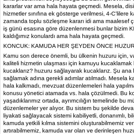
kararlar var ama hala hayata geçmedi. Mesela, disip
hizmetler sınıfına ek gösterge verilmesi, 4-C’lilere k
zamanda toplu sözleşme kararı idi ama maalesef çö
iş günü esasına göre düzenlenmesi bunlar bizim 
kaldığımız konulardı ama hala hayata geçmedi.
KONCUK: KAMUDA HER ŞEYDEN ÖNCE HUZUR
Kamu son derece önemli, bu ülkenin huzuru için, 
kaliteli hizmetin ulaşması için kamuyu kucaklamak 
kucaklarız? huzuru sağlayarak kucaklarız. Şu ana
sağlamak adına gerekli adımlar atılmadı. Mesela k
hala kalkmadı, mevzuat düzenlemeleri hala yapılm
konusu yönetici atamada vs. hala çözülmedi. Bu 
yaşadıklarımız ortada, ayrımcılığın temelinde bu mü
düzenlemeler yer alıyor. Bu sistem bu şekilde dev
liyakati sağlayacak sistemi kabiliyetli, donanımlı, bilg
kamuda yetkili kılma sistemini oluşturabilmemiz veri
artırabilmemiz, kamuda var olan ve derinleşen huz