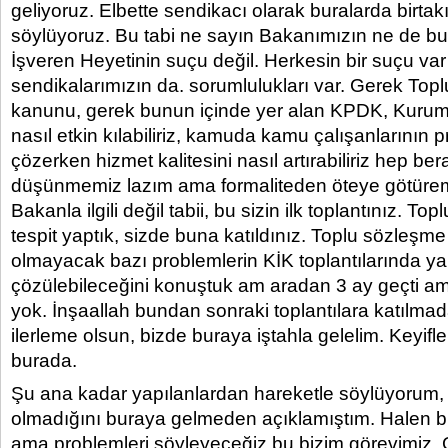
geliyoruz. Elbette sendikacı olarak buralarda birtak
söylüyoruz. Bu tabi ne sayın Bakanımızın ne de 
İşveren Heyetinin suçu değil. Herkesin bir suçu va
sendikalarımızın da. sorumlulukları var. Gerek Top
kanunu, gerek bunun içinde yer alan KPDK, Kurum İ
nasıl etkin kılabiliriz, kamuda kamu çalışanlarının p
çözerken hizmet kalitesini nasıl artırabiliriz hep be
düşünmemiz lazım ama formaliteden öteye götürem
Bakanla ilgili değil tabii, bu sizin ilk toplantınız. T
tespit yaptık, sizde buna katıldınız. Toplu sözleşm
olmayacak bazı problemlerin KİK toplantılarında 
çözülebileceğini konuştuk am aradan 3 ay geçti 
yok. İnşaallah bundan sonraki toplantılara katılma
ilerleme olsun, bizde buraya iştahla gelelim. Keyif
burada.
Şu ana kadar yapılanlardan hareketle söylüyorum, 
olmadığını buraya gelmeden açıklamıştım. Halen bi
ama problemleri söyleyeceğiz bu bizim görevimiz. 