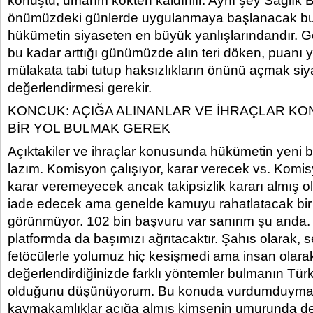
konuştu, umarım kökten kaldırılır. Aynı şey Sağlık
önümüzdeki günlerde uygulanmaya başlanacak b
hükümetin siyaseten en büyük yanlışlarındandır. G
bu kadar arttığı günümüzde alın teri döken, puanı 
mülakata tabi tutup haksızlıkların önünü açmak siyas
değerlendirmesi gerekir.
KONCUK: AÇIĞA ALINANLAR VE İHRAÇLAR KO
BİR YOL BULMAK GEREK
Açıktakiler ve ihraçlar konusunda hükümetin yeni b
lazım. Komisyon çalışıyor, karar verecek vs. Komisy
karar veremeyecek ancak takipsizlik kararı almış ol
iade edecek ama genelde kamuyu rahatlatacak bi
görünmüyor. 102 bin başvuru var sanırım şu anda. 
platformda da başımızı ağrıtacaktır. Şahıs olarak, 
fetöcülerle yolumuz hiç kesişmedi ama insan olar
değerlendirdiğinizde farklı yöntemler bulmanın Türk
olduğunu düşünüyorum. Bu konuda vurdumduymazlık 
kaymakamlıklar açığa almış kimsenin umurunda de