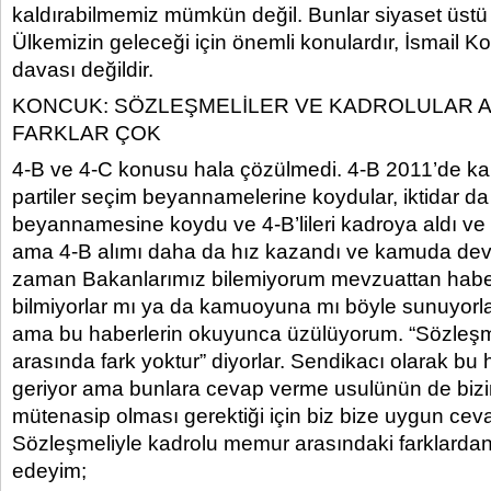
kaldırabilmemiz mümkün değil. Bunlar siyaset üstü 
Ülkemizin geleceği için önemli konulardır, İsmail K
davası değildir.
KONCUK: SÖZLEŞMELİLER VE KADROLULAR 
FARKLAR ÇOK
4-B ve 4-C konusu hala çözülmedi. 4-B 2011’de kald
partiler seçim beyannamelerine koydular, iktidar d
beyannamesine koydu ve 4-B’lileri kadroya aldı ve 
ama 4-B alımı daha da hız kazandı ve kamuda dev
zaman Bakanlarımız bilemiyorum mevzuattan haberl
bilmiyorlar mı ya da kamuoyuna mı böyle sunuyorl
ama bu haberlerin okuyunca üzülüyorum. “Sözleşm
arasında fark yoktur” diyorlar. Sendikacı olarak bu h
geriyor ama bunlara cevap verme usulünün de bizi
mütenasip olması gerektiği için biz bize uygun ceva
Sözleşmeliyle kadrolu memur arasındaki farklardan 
edeyim;