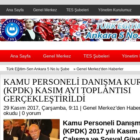
Ana Sayfa
Genel Merkez
TES Şubeleri
Yönetim Kurulumuz
Header yanı reklam alanı
Ana Sayfa
Genel Merkez
TES Şubeleri
Yönetim
Türk Eğitim-Sen Ankara 5 No.lu Şube
»
Genel Merkez'den Haberler
KAMU PERSONELİ DANIŞMA KU
(KPDK) KASIM AYI TOPLANTISI
GERÇEKLEŞTİRİLDİ
29 Kasım 2017, Çarşamba, 9:11 |
Genel Merkez'den Haber
okudu |
0 yorum
Kamu Personeli Danışm
(KPDK) 2017 yılı Kasım a
Çalışma ve Sosyal Güve