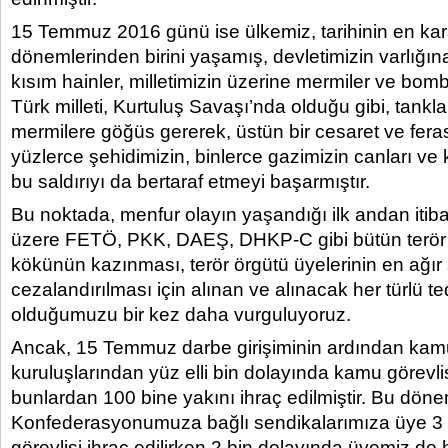
15 Temmuz 2016 günü ise ülkemiz, tarihinin en kar
dönemlerinden birini yaşamış, devletimizin varlığın
kısım hainler, milletimizin üzerine mermiler ve bomb
Türk milleti, Kurtuluş Savaşı’nda olduğu gibi, tankla
mermilere göğüs gererek, üstün bir cesaret ve fera
yüzlerce şehidimizin, binlerce gazimizin canları ve
bu saldırıyı da bertaraf etmeyi başarmıştır.
Bu noktada, menfur olayın yaşandığı ilk andan itiba
üzere FETÖ, PKK, DAEŞ, DHKP-C gibi bütün terör ö
kökünün kazınması, terör örgütü üyelerinin en ağır
cezalandırılması için alınan ve alınacak her türlü te
olduğumuzu bir kez daha vurguluyoruz.
Ancak, 15 Temmuz darbe girişiminin ardından ka
kuruluşlarından yüz elli bin dolayında kamu görevli
bunlardan 100 bine yakını ihraç edilmiştir. Bu dön
Konfederasyonumuza bağlı sendikalarımıza üye 3
görevlisi ihraç edilirken 2 bin dolayında üyemiz de