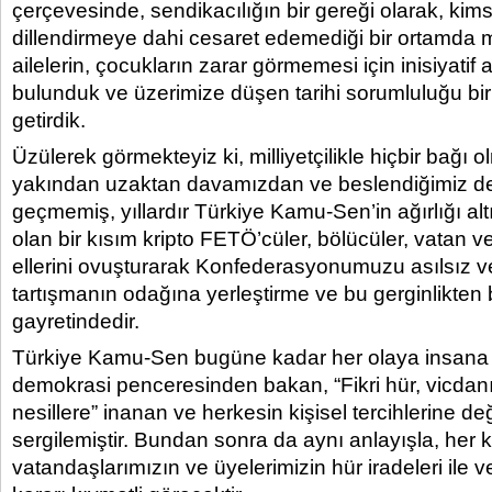
çerçevesinde, sendikacılığın bir gereği olarak, kim
dillendirmeye dahi cesaret edemediği bir ortamda 
ailelerin, çocukların zarar görmemesi için inisiyatif a
bulunduk ve üzerimize düşen tarihi sorumluluğu bi
getirdik.
Üzülerek görmekteyiz ki, milliyetçilikle hiçbir bağı 
yakından uzaktan davamızdan ve beslendiğimiz d
geçmemiş, yıllardır Türkiye Kamu-Sen’in ağırlığı al
olan bir kısım kripto FETÖ’cüler, bölücüler, vatan v
ellerini ovuşturarak Konfederasyonumuzu asılsız v
tartışmanın odağına yerleştirme ve bu gerginlikten 
gayretindedir.
Türkiye Kamu-Sen bugüne kadar her olaya insana
demokrasi penceresinden bakan, “Fikri hür, vicdanı 
nesillere” inanan ve herkesin kişisel tercihlerine de
sergilemiştir. Bundan sonra da aynı anlayışla, her
vatandaşlarımızın ve üyelerimizin hür iradeleri ile v