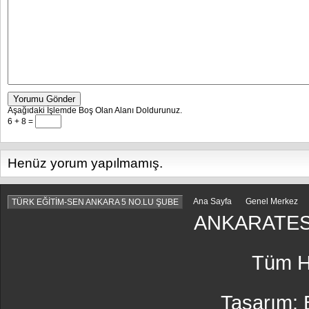
Yorumu Gönder
Aşağıdaki İşlemde Boş Olan Alanı Doldurunuz.
6 + 8 =
Henüz yorum yapılmamış.
Ana Sayfa
Genel Merkez
TÜRK EĞİTİM-SEN ANKARA 5 NO.LU ŞUBE
ANKARATES
Tüm Ha
Tasarım: