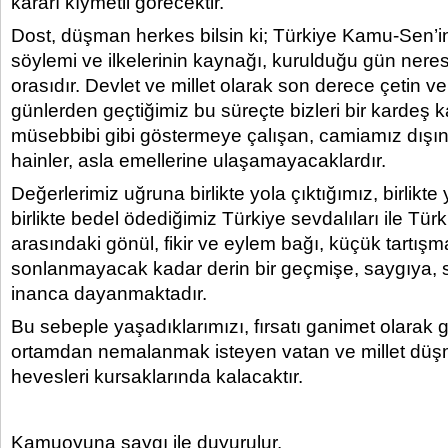
kararı kıymetli görecektir.
Dost, düşman herkes bilsin ki; Türkiye Kamu-Sen’i
söylemi ve ilkelerinin kaynağı, kurulduğu gün nere
orasıdır. Devlet ve millet olarak son derece çetin v
günlerden geçtiğimiz bu süreçte bizleri bir kardeş k
müsebbibi gibi göstermeye çalışan, camiamız dışın
hainler, asla emellerine ulaşamayacaklardır.
Değerlerimiz uğruna birlikte yola çıktığımız, birlikte 
birlikte bedel ödediğimiz Türkiye sevdalıları ile T
arasındaki gönül, fikir ve eylem bağı, küçük tartışm
sonlanmayacak kadar derin bir geçmişe, saygıya, 
inanca dayanmaktadır.
Bu sebeple yaşadıklarımızı, fırsatı ganimet olarak 
ortamdan nemalanmak isteyen vatan ve millet düş
hevesleri kursaklarında kalacaktır.
Kamuoyuna saygı ile duyurulur.