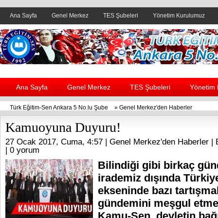
Ana Sayfa
Genel Merkez
TES Şubeleri
Yönetim Kurulumuz
Header yanı reklam alanı
Ana Sayfa
Genel Merkez
TES Şubeleri
Yönetim
Türk Eğitim-Sen Ankara 5 No.lu Şube
»
Genel Merkez'den Haberler
Kamuoyuna Duyuru!
27 Ocak 2017, Cuma, 4:57 |
Genel Merkez'den Haberler
| 
|
0 yorum
Bilindiği gibi birkaç gü
irademiz dışında Türki
ekseninde bazı tartışm
gündemini meşgul etmek
Kamu-Sen, devletin bağı