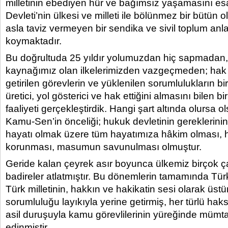
milletinin ebediyen hür ve bağımsız yaşamasını es
Devleti’nin ülkesi ve milleti ile bölünmez bir bütün 
asla taviz vermeyen bir sendika ve sivil toplum anla
koymaktadır.
Bu doğrultuda 25 yıldır yolumuzdan hiç sapmadan
kaynağımız olan ilkelerimizden vazgeçmeden; hak 
getirilen görevlerin ve yüklenilen sorumlulukların bi
üretici, yol gösterici ve hak ettiğini almasını bilen bi
faaliyeti gerçekleştirdik. Hangi şart altında olursa o
Kamu-Sen’in önceliği; hukuk devletinin gereklerini
hayatı olmak üzere tüm hayatımıza hâkim olması, h
korunması, masumun savunulması olmuştur.
Geride kalan çeyrek asır boyunca ülkemiz birçok ç
badireler atlatmıştır. Bu dönemlerin tamamında Tü
Türk milletinin, hakkın ve hakikatin sesi olarak üs
sorumluluğu layıkıyla yerine getirmiş, her türlü haks
asil duruşuyla kamu görevlilerinin yüreğinde mümta
edinmiştir.