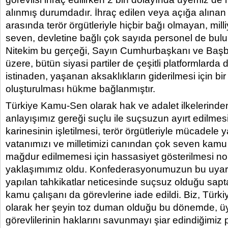
alınmış durumdadır. İhraç edilen veya açığa alınan 
arasında terör örgütleriyle hiçbir bağı olmayan, milli
seven, devletine bağlı çok sayıda personel de bul
Nitekim bu gerçeği, Sayın Cumhurbaşkanı ve Başb
üzere, bütün siyasi partiler de çeşitli platformlarda 
istinaden, yaşanan aksaklıkların giderilmesi için bi
oluşturulması hükme bağlanmıştır.
Türkiye Kamu-Sen olarak hak ve adalet ilkelerind
anlayışımız gereği suçlu ile suçsuzun ayırt edilme
karinesinin işletilmesi, terör örgütleriyle mücadele
vatanımızı ve milletimizi canından çok seven kamu g
mağdur edilmemesi için hassasiyet gösterilmesi no
yaklaşımımız oldu. Konfederasyonumuzun bu uyarıla
yapılan tahkikatlar neticesinde suçsuz olduğu sapt
kamu çalışanı da görevlerine iade edildi. Biz, Tür
olarak her şeyin toz duman olduğu bu dönemde, ü
görevlilerinin haklarını savunmayı şiar edindiğimiz 