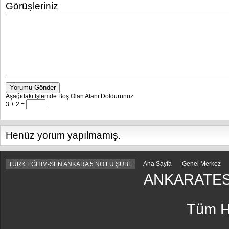
Görüşleriniz
Yorumu Gönder
Aşağıdaki İşlemde Boş Olan Alanı Doldurunuz.
3 + 2 =
Henüz yorum yapılmamış.
Ana Sayfa
Genel Merkez
TÜRK EĞİTİM-SEN ANKARA 5 NO.LU ŞUBE
ANKARATES
Tüm Ha