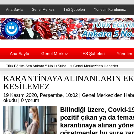
Ana Sayfa
Genel Merkez
TES Şubeleri
Yönetim Kurulumuz
Header yanı reklam alanı
Ana Sayfa
Genel Merkez
TES Şubeleri
Yönetim
Türk Eğitim-Sen Ankara 5 No.lu Şube
»
Genel Merkez'den Haberler
KARANTİNAYA ALINANLARIN EK
KESİLEMEZ
19 Kasım 2020, Perşembe, 10:02 |
Genel Merkez'den Habe
okudu |
0 yorum
Bilindiği üzere, Covid-1
pozitif çıkan ya da tema
karantinaya alınan yönet
öğretmenler bu süre zar