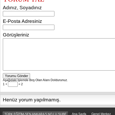
Adınız, Soyadınız
E-Posta Adresiniz
Görüşleriniz
Yorumu Gönder
Aşağıdaki İşlemde Boş Olan Alanı Doldurunuz.
1 +
= 2
Henüz yorum yapılmamış.
Ana Sayfa
Genel Merkez
TÜRK EĞİTİM-SEN ANKARA 5 NO.LU ŞUBE