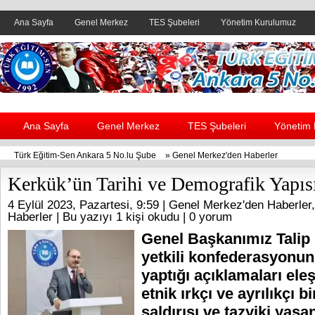
Ana Sayfa
Genel Merkez
TES Şubeleri
Yönetim Kurulumuz
Header yanı reklam alanı
Ana Sayfa
Genel Merkez
TES Şubeleri
Yönetim
Türk Eğitim-Sen Ankara 5 No.lu Şube
»
Genel Merkez'den Haberler
Kerkük’ün Tarihi ve Demografik Yapısı
4 Eylül 2023, Pazartesi, 9:59 |
Genel Merkez'den Haberler
Haberler
| Bu yazıyı 1 kişi okudu |
0 yorum
Genel Başkanımız Talip
yetkili konfederasyonun K
yaptığı açıklamaları eleş
etnik ırkçı ve ayrılıkçı 
saldırısı ve tazyiki yaş