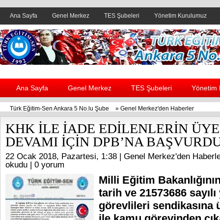
Ana Sayfa
Genel Merkez
TES Şubeleri
Yönetim Kurulumuz
Header yanı reklam alanı
Ana Sayfa
Genel Merkez
TES Şubeleri
Yönetim
Türk Eğitim-Sen Ankara 5 No.lu Şube
»
Genel Merkez'den Haberler
KHK İLE İADE EDİLENLERİN ÜYE
DEVAMI İÇİN DPB’NA BAŞVURD
22 Ocak 2018, Pazartesi, 1:38 |
Genel Merkez'den Haberle
okudu |
0 yorum
Milli Eğitim Bakanlığını
tarih ve 21573686 sayılı 
görevlileri sendikasına
ile kamu görevinden çık