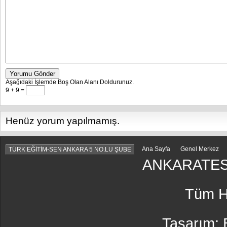
Yorumu Gönder
Aşağıdaki İşlemde Boş Olan Alanı Doldurunuz.
9 + 9 =
Henüz yorum yapılmamış.
Ana Sayfa
Genel Merkez
TÜRK EĞİTİM-SEN ANKARA 5 NO.LU ŞUBE
ANKARATES
Tüm Ha
Tasarım: