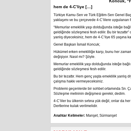
Koncuk, “H
hem de 4-C’liye […]
Türkiye Kamu-Sen ve Türk Eğitim-Sen Genel Baş
yaklaşımı ve bu çerçevede 4-C’lilere uygulanan far
“Memurlar emeklilik yaşı dolduğunda isteğe bağlı 
geldiğinde sözleşmesi fesh edilir. Bu bir tezatt
yanlış diyeceksiniz, hem de 4-C’liye 65 yaşına k
Genel Başkan İsmail Koncuk;
Hükümet erken emekliliğe karşı, bunu her zaman di
değişiyor. Nasıl mı? Şöyle.
Memurlar emeklilik yaşı dolduğunda isteğe bağlı o
geldiğinde sözleşmesi fesh edilir.
Bu bir tezattır. Hem genç yaşta emeklilik yanlış 
çalışma hakkı vermeyeceksiniz.
Problemi geçenlerde bir sohbet ortamında Sn. Ça
Sözleşme metninin değişmesi gerekir, dedim.
4-C’liler bu ülkenin sırtına yük değil, onlar da he
Dertlerine kulak verilmelidir.
Anahtar Kelimeler:
Manşet
,
Sürmanşet