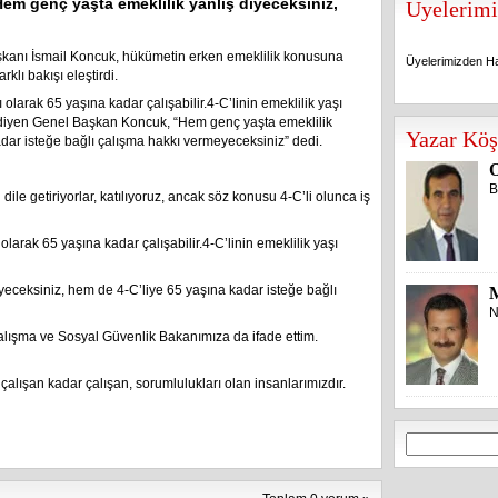
em genç yaşta emeklilik yanlış diyeceksiniz,
Üyelerimi
kanı İsmail Koncuk, hükümetin erken emeklilik konusuna
Üyelerimizden Ha
klı bakışı eleştirdi.
olarak 65 yaşına kadar çalışabilir.4-C’linin emeklilik yaşı
ır” diyen Genel Başkan Koncuk, “Hem genç yaşta emeklilik
Üyelerimizden Ha
Yazar Köş
adar isteğe bağlı çalışma hakkı vermeyeceksiniz” dedi.
O
B
le getiriyorlar, katılıyoruz, ancak söz konusu 4-C’li olunca iş
larak 65 yaşına kadar çalışabilir.4-C’linin emeklilik yaşı
diyeceksiniz, hem de 4-C’liye 65 yaşına kadar isteğe bağlı
N
lışma ve Sosyal Güvenlik Bakanımıza da ifade ettim.
r çalışan kadar çalışan, sorumlulukları olan insanlarımızdır.
Arama: