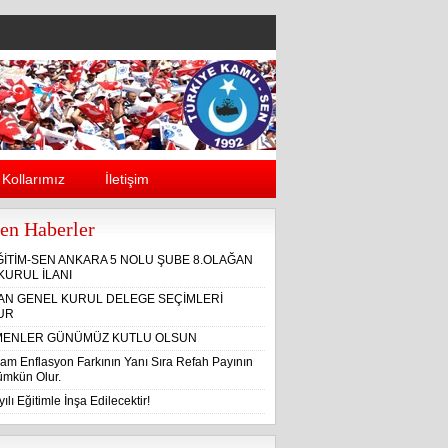
Kollarımız
İletişim
en Haberler
ĞİTİM-SEN ANKARA 5 NOLU ŞUBE 8.OLAĞAN
KURUL İLANI
ĞAN GENEL KURUL DELEGE SEÇİMLERİ
UR
ENLER GÜNÜMÜZ KUTLU OLSUN
am Enflasyon Farkının Yanı Sıra Refah Payının
Mümkün Olur.
ılı Eğitimle İnşa Edilecektir!