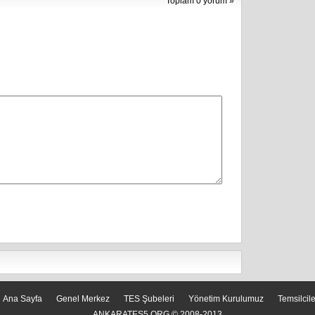
Toplam 0 yorum »
Ana Sayfa
Genel Merkez
TES Şubeleri
Yönetim Kurulumuz
Temsilcil
ANKARATES5.ORG © 2008-2013