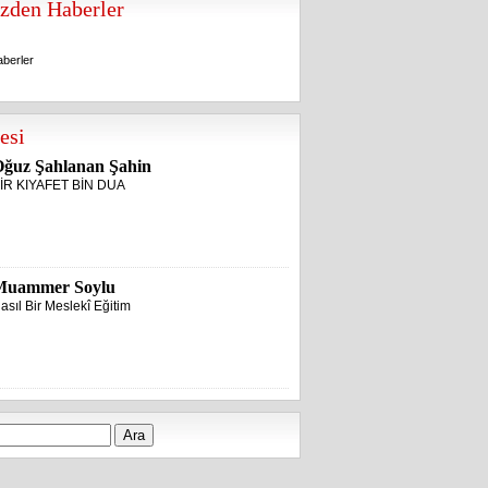
zden Haberler
berler
berler
esi
ğuz Şahlanan Şahin
İR KIYAFET BİN DUA
Muammer Soylu
asıl Bir Meslekî Eğitim