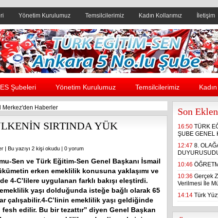
ri
Yönetim Kurulumuz
Temsilcilerimiz
Kadın Kollarımız
İletişim
Header yanı reklam alanı
ES Şubeleri
Yönetim Kurulumuz
Temsilcilerimiz
Kadın 
 Merkez'den Haberler
Son Eklen
ÜLKENİN SIRTINDA YÜK
16:50
TÜRK E
ŞUBE GENEL 
12:47
8. OLA
er
| Bu yazıyı 2 kişi okudu |
0 yorum
DUYURUSUD
mu-Sen ve Türk Eğitim-Sen Genel Başkanı İsmail
10:46
ÖĞRETM
kümetin erken emeklilik konusuna yaklaşımı ve
10:36
Gerçek Z
e 4-C’lilere uygulanan farklı bakışı eleştirdi.
Verilmesi İle 
emeklilik yaşı dolduğunda isteğe bağlı olarak 65
14:14
Türk Yüzy
r çalışabilir.4-C’linin emeklilik yaşı geldiğinde
fesh edilir. Bu bir tezattır” diyen Genel Başkan