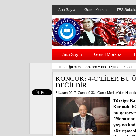
Ana Sayfa
Genel Merkez
TES Şubele
Ana Sayfa
Genel Merkez
T
Türk Eğitim-Sen Ankara 5 No.lu Şube
»
Genel
KONCUK: 4-C’LİLER BU 
DEĞİLDİR
3 Kasım 2017, Cuma, 9:33 |
Genel Merkez'den Haberl
Türkiye Ka
Koncuk, hü
bu çerçeved
“Memurlar 
yaşına kada
sözleşmesi 