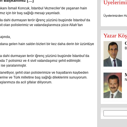
el Başkanımız […]
Üyelerimi
anı İsmail Koncuk, İstanbul Vezneciler’de yaşanan hain
mız için bir baş sağlığı mesajı yayınladı.
Üyelerimizden Ha
 dahi durmayan terör iğrenç yüzünü bugünde İstanbul’da
it olan polislerimiz ve vatandaşlarımıza yüce Allah’tan
Üyelerimizden Ha
Yazar Köş
ajında,
O
ana gelen hain saldırı bizleri bir kez daha derin bir üzüntüye
B
dahi durmayan terör iğrenç yüzünü bugünde İstanbul’da
ıda 7 polisimiz ve 4 sivil vatandaşımız şehit edilmiştir.
ise yaralanmıştır.
 lanetliyor, şehit olan polislerimize ve hayatlarını kaybeden
erine ve Türk milletine baş sağlığı dileklerimi sunuyorum.
N
larımıza da acil şifalar diliyorum.
Arama: