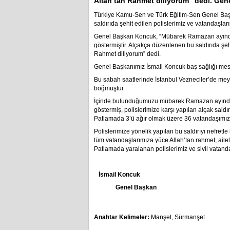
Allah’tan Rahmet diliyorum” dedi. Gen
Türkiye Kamu-Sen ve Türk Eğitim-Sen Genel Başk
saldırıda şehit edilen polislerimiz ve vatandaşları
Genel Başkan Koncuk, “Mübarek Ramazan ayında
göstermiştir. Alçakça düzenlenen bu saldırıda şeh
Rahmet diliyorum” dedi.
Genel Başkanımız İsmail Koncuk baş sağlığı mes
Bu sabah saatlerinde İstanbul Vezneciler’de meyd
boğmuştur.
İçinde bulunduğumuzu mübarek Ramazan ayında 
göstermiş, polislerimize karşı yapılan alçak saldır
Patlamada 3’ü ağır olmak üzere 36 vatandaşımız 
Polislerimize yönelik yapılan bu saldırıyı nefretle
tüm vatandaşlarımıza yüce Allah’tan rahmet, ailel
Patlamada yaralanan polislerimiz ve sivil vatandaş
İsmail Koncuk
Genel Başkan
Anahtar Kelimeler:
Manşet
,
Sürmanşet