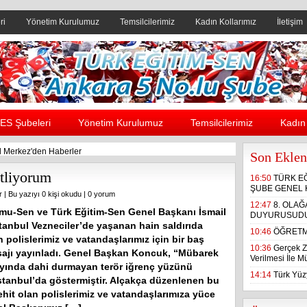
ri
Yönetim Kurulumuz
Temsilcilerimiz
Kadın Kollarımız
İletişim
Header yanı reklam alanı
ES Şubeleri
Yönetim Kurulumuz
Temsilcilerimiz
Kadın 
 Merkez'den Haberler
Son Eklen
tliyorum
16:50
TÜRK E
ŞUBE GENEL 
r
| Bu yazıyı 0 kişi okudu |
0 yorum
12:47
8. OLA
mu-Sen ve Türk Eğitim-Sen Genel Başkanı İsmail
DUYURUSUD
tanbul Vezneciler’de yaşanan hain saldırıda
10:46
ÖĞRETM
n polislerimiz ve vatandaşlarımız için bir baş
10:36
Gerçek Z
sajı yayınladı. Genel Başkan Koncuk, “Mübarek
Verilmesi İle 
ında dahi durmayan terör iğrenç yüzünü
14:14
Türk Yüzy
tanbul’da göstermiştir. Alçakça düzenlenen bu
ehit olan polislerimiz ve vatandaşlarımıza yüce