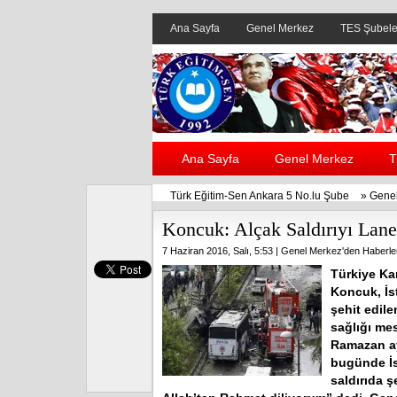
Ana Sayfa
Genel Merkez
TES Şubele
Ana Sayfa
Genel Merkez
T
Türk Eğitim-Sen Ankara 5 No.lu Şube
»
Genel
Koncuk: Alçak Saldırıyı Lane
7 Haziran 2016, Salı, 5:53 |
Genel Merkez'den Haberle
Türkiye Ka
Koncuk, İs
şehit edile
sağlığı me
Ramazan ay
bugünde İs
saldırıda ş