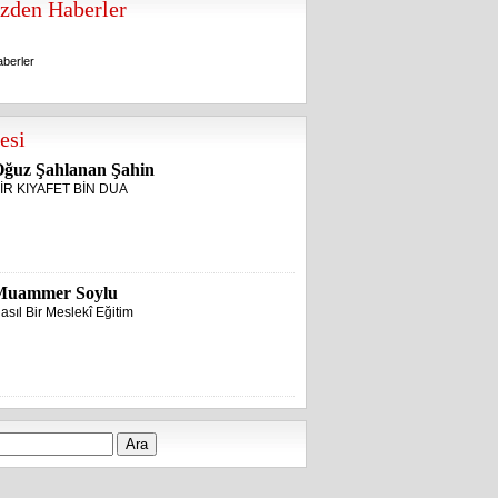
zden Haberler
berler
berler
esi
ğuz Şahlanan Şahin
İR KIYAFET BİN DUA
Muammer Soylu
asıl Bir Meslekî Eğitim