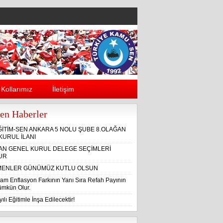
Kollarımız
İletişim
en Haberler
ĞİTİM-SEN ANKARA 5 NOLU ŞUBE 8.OLAĞAN
KURUL İLANI
ĞAN GENEL KURUL DELEGE SEÇİMLERİ
UR
ENLER GÜNÜMÜZ KUTLU OLSUN
am Enflasyon Farkının Yanı Sıra Refah Payının
Mümkün Olur.
ılı Eğitimle İnşa Edilecektir!