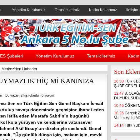
ri
Yönetim Kurulumuz
Temsilcilerimiz
Kadın Kollarımız
İletişim
Header yanı reklam alanı
ES Şubeleri
Yönetim Kurulumuz
Temsilcilerimiz
Kadın 
 Merkez'den Haberler
Son Eklen
YMAZLIK HİÇ Mİ KANINIZA
16:50
TÜRK E
ŞUBE GENEL 
12:47
8. OLA
er
| Bu yazıyı 2 kişi okudu |
0 yorum
DUYURUSUD
mu-Sen ve Türk Eğitim-Sen Genel Başkanı İsmail
10:46
ÖĞRETM
rtuluş savaşı döneminde geçmişine ihanet eden
10:36
Gerçek Z
ten istifa eden Mustafa Sabri’nin bugünkü
Verilmesi İle 
e kol kola yürüyen ve kendilerine vatansever
14:14
Türk Yüzy
Mehmet Akif Ersoy’un dizeleriyle seslendi. Genel
cuk; “Üç günlük dünya için, makam için, mevki