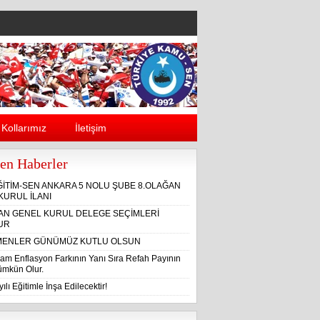
Kollarımız
İletişim
en Haberler
ĞİTİM-SEN ANKARA 5 NOLU ŞUBE 8.OLAĞAN
KURUL İLANI
ĞAN GENEL KURUL DELEGE SEÇİMLERİ
UR
ENLER GÜNÜMÜZ KUTLU OLSUN
am Enflasyon Farkının Yanı Sıra Refah Payının
Mümkün Olur.
ılı Eğitimle İnşa Edilecektir!