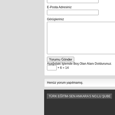
E-Posta Adresiniz
Görüşleriniz
Yorumu Gönder
Aşağıdaki İşlemde Boş Olan Alanı Doldurunuz.
+ 6 = 14
Henüz yorum yapılmamış.
TÜRK EĞİTİM-SEN ANKARA 5 NO.LU ŞUBE