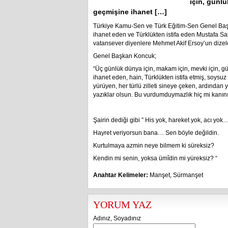
için, günl
geçmişine ihanet […]
Türkiye Kamu-Sen ve Türk Eğitim-Sen Genel Baş
ihanet eden ve Türklükten istifa eden Mustafa Sab
vatansever diyenlere Mehmet Akif Ersoy’un dizele
Genel Başkan Koncuk;
“Üç günlük dünya için, makam için, mevki için, g
ihanet eden, hain, Türklükten istifa etmiş, soysuz
yürüyen, her türlü zilleti sineye çeken, ardında
yazıklar olsun. Bu vurdumduymazlık hiç mi kanı
Şairin dediği gibi ” His yok, hareket yok, acı yok
Hayret veriyorsun bana… Sen böyle değildin.
Kurtulmaya azmin neye bilmem ki süreksiz?
Kendin mi senin, yoksa ümîdin mi yüreksiz? “
Anahtar Kelimeler:
Manşet
,
Sürmanşet
YORUM YAZ
Adınız, Soyadınız