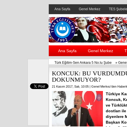
Ana Sayfa
Genel Merkez
TES Şubele
Ana Sayfa
Genel Merkez
T
Türk Eğitim-Sen Ankara 5 No.lu Şube
»
Genel
KONCUK: BU VURDUMDU
DOKUNMUYOR?
21 Kasım 2017, Salı, 10:05 |
Genel Merkez'den Haberl
Türkiye Ka
Koncuk, Ku
ve Türklük
dostları il
diyenlere 
Başkan Kon