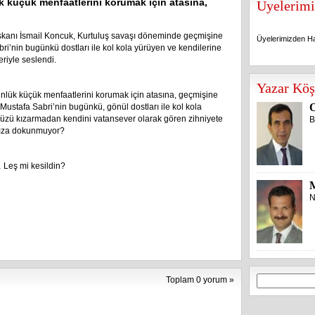
ük küçük menfaatlerini korumak için atasına,
Üyelerimi
kanı İsmail Koncuk, Kurtuluş savaşı döneminde geçmişine
Üyelerimizden Ha
ri’nin bugünkü dostları ile kol kola yürüyen ve kendilerine
riyle seslendi.
Üyelerimizden Ha
Yazar Köş
ünlük küçük menfaatlerini korumak için atasına, geçmişine
O
 Mustafa Sabri’nin bugünkü, gönül dostları ile kol kola
n yüzü kızarmadan kendini vatansever olarak gören zihniyete
B
nıza dokunmuyor?
… Leş mi kesildin?
N
Arama:
Toplam 0 yorum »