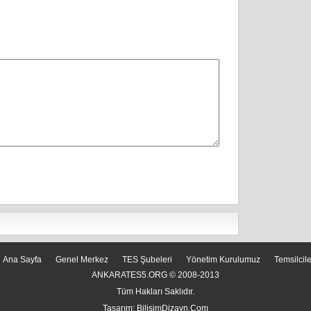
Ana Sayfa
Genel Merkez
TES Şubeleri
Yönetim Kurulumuz
Temsilcil
ANKARATES5.ORG © 2008-2013
Tüm Hakları Saklıdır.
Tasarım:
BilisimDizayn.Com