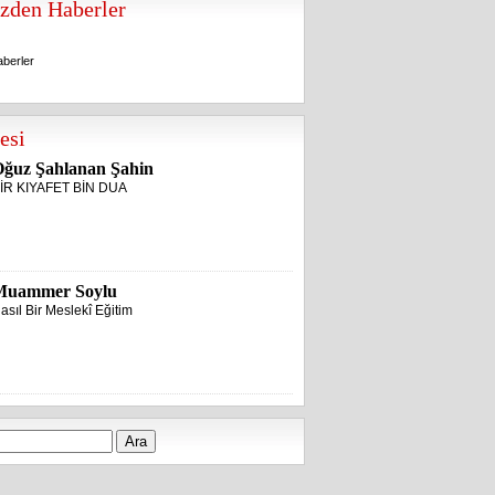
zden Haberler
berler
berler
esi
ğuz Şahlanan Şahin
İR KIYAFET BİN DUA
Muammer Soylu
asıl Bir Meslekî Eğitim