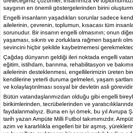
üreteceğimiz çözümler, insanımıza ve toplumum
saygının en önemli göstergelerinden birini oluşturm
Engelli insanların yaşadıkları sorunlar sadece kendil
ailelerinin, çevrenin, toplumun, kısacası tüm insanla
sorunudur. Bir insanın engelli olmasının; onun diğer
yaşaması, sıkıntı ve zorluklara rağmen başarılı ol
sevincini hiçbir şekilde kaybetmemesi gerekmekted
Çağdaş dünyanın geldiği ileri noktada engelli vata
eğitim, istihdam, barınma, rehabilitasyon ve bakım
ailelerinin desteklenmesi, engellilerimizin üreten bi
kendilerine yeterli duruma gelmeleri, yaşam şartlarını
ve kolaylaştırılması sosyal bir devletin asli görevidir
Bütün vatandaşlarımızdan olduğu gibi engelli bireyle
birikimlerinden, tecrübelerinden ve yaratıcılıkları
faydalanmalıyız. Buna en iyi örnek, bu yıl Avrupa
tarih yazan Ampüte Milli Futbol takımımızdır. Ampüt
azim ve kararlılıkla engelleri bir bir aşmış, yürekle