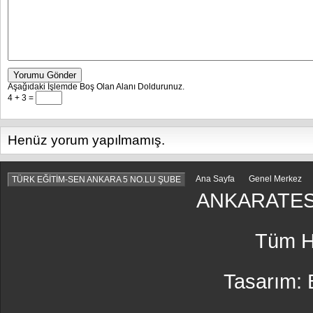
Yorumu Gönder
Aşağıdaki İşlemde Boş Olan Alanı Doldurunuz.
4 + 3 =
Henüz yorum yapılmamış.
Ana Sayfa
Genel Merkez
TÜRK EĞİTİM-SEN ANKARA 5 NO.LU ŞUBE
ANKARATES
Tüm Ha
Tasarım: