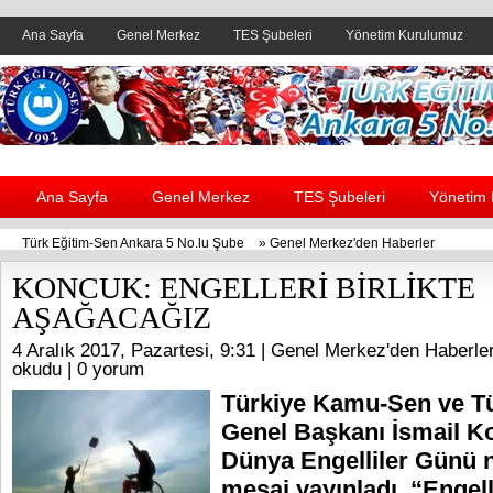
Ana Sayfa
Genel Merkez
TES Şubeleri
Yönetim Kurulumuz
Header yanı reklam alanı
Ana Sayfa
Genel Merkez
TES Şubeleri
Yönetim
Türk Eğitim-Sen Ankara 5 No.lu Şube
»
Genel Merkez'den Haberler
KONCUK: ENGELLERİ BİRLİKTE
AŞAĞACAĞIZ
4 Aralık 2017, Pazartesi, 9:31 |
Genel Merkez'den Haberle
okudu |
0 yorum
Türkiye Kamu-Sen ve T
Genel Başkanı İsmail Ko
Dünya Engelliler Günü n
mesaj yayınladı. “Engell